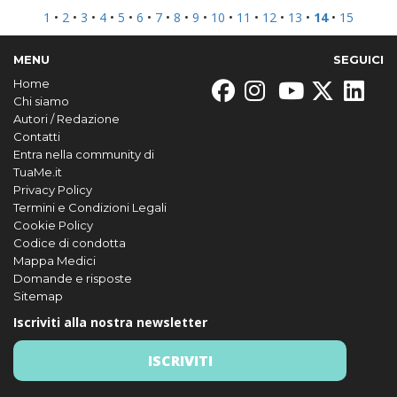
1
•
2
•
3
•
4
•
5
•
6
•
7
•
8
•
9
•
10
•
11
•
12
•
13
•
14
•
15
MENU
SEGUICI
Home
Chi siamo
Autori / Redazione
Contatti
Entra nella community di
TuaMe.it
Privacy Policy
Termini e Condizioni Legali
Cookie Policy
Codice di condotta
Mappa Medici
Domande e risposte
Sitemap
Iscriviti alla nostra newsletter
ISCRIVITI