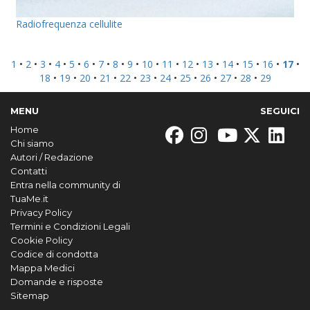
Radiofrequenza cellulite
1
•
2
•
3
•
4
•
5
•
6
•
7
•
8
•
9
•
10
•
11
•
12
•
13
•
14
•
15
•
16
•
17
•
18
•
19
•
20
•
21
•
22
•
23
•
24
•
25
•
26
•
27
•
28
•
29
MENU
SEGUICI
Home
Chi siamo
Autori / Redazione
Contatti
Entra nella community di
TuaMe.it
Privacy Policy
Termini e Condizioni Legali
Cookie Policy
Codice di condotta
Mappa Medici
Domande e risposte
Sitemap