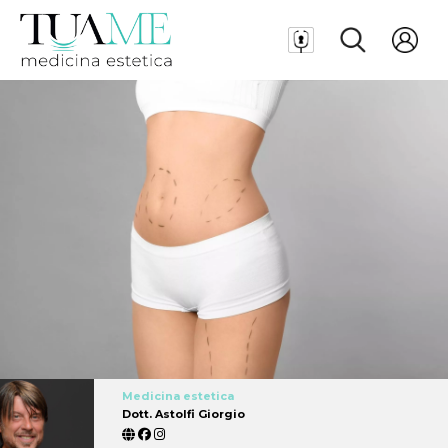
Medicina estetica
Dott. Astolfi Giorgio