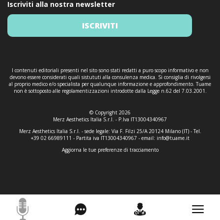
Iscriviti alla nostra newsletter
ISCRIVITI
I contenuti editoriali presenti nel sito sono stati redatti a puro scopo informativo e non
devono essere considerati quali sistututi alla consulenza medica. Si consiglia di rivolgersi
al proprio medico e/o specialista per qualunque informazione e approfondimento. Tuame
non è sottoposto alle regolamentizzazioni introdotte dalla Legge n.62 del 7.03.2001.
© Copyright 2026
Merz Aesthetics Italia S.r.l. - P.Iva IT13004340967
Merz Aesthetics Italia S.r.l. - sede legale: Via F. Filzi 25/A 20124 Milano (IT) - Tel.
+39 02 66989111 - Partita iva IT13004340967 - email:
info@tuame.it
Aggiorna le tue preferenze di tracciamento