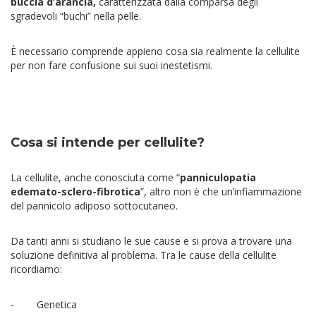
buccia d’arancia,
caratterizzata dalla comparsa degli
sgradevoli “buchi” nella pelle.
È necessario comprende appieno cosa sia realmente la cellulite
per non fare confusione sui suoi inestetismi.
Cosa si intende per cellulite?
La cellulite, anche conosciuta come “
panniculopatia
edemato-sclero-fibrotica
”, altro non è che un’infiammazione
del pannicolo adiposo sottocutaneo.
Da tanti anni si studiano le sue cause e si prova a trovare una
soluzione definitiva al problema. Tra le cause della cellulite
ricordiamo:
- Genetica