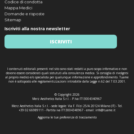
Codice di condotta
Mappa Medici
Domande e risposte
Sitemap
Iscriviti alla nostra newsletter
ISCRIVITI
I contenuti editoriali presenti nel sito sono stati redatti a puro scopo informativo e non
devono essere considerati quali sistututi alla consulenza medica. Si consiglia di rivolgersi
al proprio medico e/o specialista per qualunque informazione e approfondimento. Tuame
non è sottoposto alle regolamentizzazioni introdotte dalla Legge n.62 del 7.03.2001.
© Copyright 2026
Merz Aesthetics Italia S.r.l. - P.Iva IT13004340967
Merz Aesthetics Italia S.r.l. - sede legale: Via F. Filzi 25/A 20124 Milano (IT) - Tel.
+39 02 66989111 - Partita iva IT13004340967 - email:
info@tuame.it
Aggiorna le tue preferenze di tracciamento