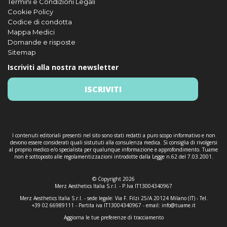
Termini e Condizioni Legali
Cookie Policy
Codice di condotta
Mappa Medici
Domande e risposte
Sitemap
Iscriviti alla nostra newsletter
ISCRIVITI
I contenuti editoriali presenti nel sito sono stati redatti a puro scopo informativo e non
devono essere considerati quali sistututi alla consulenza medica. Si consiglia di rivolgersi
al proprio medico e/o specialista per qualunque informazione e approfondimento. Tuame
non è sottoposto alle regolamentizzazioni introdotte dalla Legge n.62 del 7.03.2001.
© Copyright 2026
Merz Aesthetics Italia S.r.l. - P.Iva IT13004340967
Merz Aesthetics Italia S.r.l. - sede legale: Via F. Filzi 25/A 20124 Milano (IT) - Tel.
+39 02 66989111 - Partita iva IT13004340967 - email:
info@tuame.it
Aggiorna le tue preferenze di tracciamento