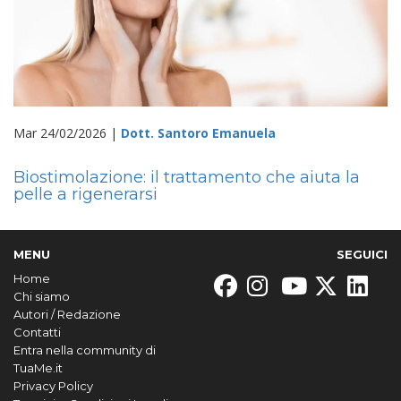
Mar 24/02/2026 |
Dott. Santoro Emanuela
Biostimolazione: il trattamento che aiuta la
pelle a rigenerarsi
MENU
SEGUICI
Home
Chi siamo
Autori / Redazione
Contatti
Entra nella community di
TuaMe.it
Privacy Policy