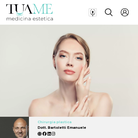
Chirurgia plastica
Dott. Bartoletti Emanuele