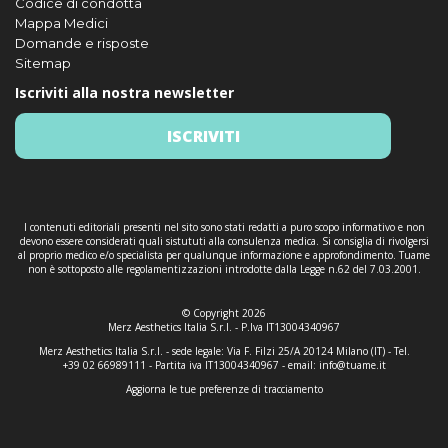
Codice di condotta
Mappa Medici
Domande e risposte
Sitemap
Iscriviti alla nostra newsletter
ISCRIVITI
I contenuti editoriali presenti nel sito sono stati redatti a puro scopo informativo e non
devono essere considerati quali sistututi alla consulenza medica. Si consiglia di rivolgersi
al proprio medico e/o specialista per qualunque informazione e approfondimento. Tuame
non è sottoposto alle regolamentizzazioni introdotte dalla Legge n.62 del 7.03.2001.
© Copyright 2026
Merz Aesthetics Italia S.r.l. - P.Iva IT13004340967
Merz Aesthetics Italia S.r.l. - sede legale: Via F. Filzi 25/A 20124 Milano (IT) - Tel.
+39 02 66989111 - Partita iva IT13004340967 - email:
info@tuame.it
Aggiorna le tue preferenze di tracciamento