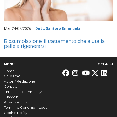
Mar 24/02/2026 |
Dott. Santoro Emanuela
Biostimolazione: il trattamento che aiuta la
pelle a rigenerarsi
MENU
SEGUICI
Home
Chi siamo
Autori / Redazione
Contatti
Entra nella community di
TuaMe.it
Privacy Policy
Termini e Condizioni Legali
Cookie Policy