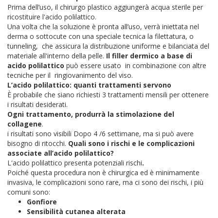
Prima dell’uso, il chirurgo plastico aggiungerà acqua sterile per
ricostituire l'acido polilattico.
Una volta che la soluzione è pronta all’uso, verrà iniettata nel
derma o sottocute con una speciale tecnica la filettatura, o
tunneling, che assicura la distribuzione uniforme e bilanciata del
materiale all'interno della pelle.
Il filler dermico a base di
acido polilattico
può essere usato in combinazione con altre
tecniche per il ringiovanimento del viso.
L’acido polilattico: quanti trattamenti servono
È probabile che siano richiesti 3 trattamenti mensili per ottenere
i risultati desiderati.
Ogni trattamento, produrrà la stimolazione del
collagene
.
i risultati sono visibili Dopo 4 /6 settimane, ma si può avere
bisogno di ritocchi.
Quali sono i rischi e le complicazioni
associate all’acido polilattico?
L'acido polilattico presenta potenziali rischi
.
Poiché questa procedura non è chirurgica ed è minimamente
invasiva, le complicazioni sono rare, ma ci sono dei rischi, i più
comuni sono:
Gonfiore
Sensibilità cutanea alterata