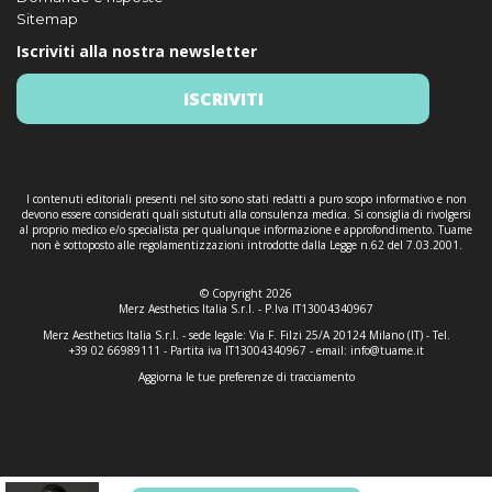
Sitemap
Iscriviti alla nostra newsletter
ISCRIVITI
I contenuti editoriali presenti nel sito sono stati redatti a puro scopo informativo e non
devono essere considerati quali sistututi alla consulenza medica. Si consiglia di rivolgersi
al proprio medico e/o specialista per qualunque informazione e approfondimento. Tuame
non è sottoposto alle regolamentizzazioni introdotte dalla Legge n.62 del 7.03.2001.
© Copyright 2026
Merz Aesthetics Italia S.r.l. - P.Iva IT13004340967
Merz Aesthetics Italia S.r.l. - sede legale: Via F. Filzi 25/A 20124 Milano (IT) - Tel.
+39 02 66989111 - Partita iva IT13004340967 - email:
info@tuame.it
Aggiorna le tue preferenze di tracciamento