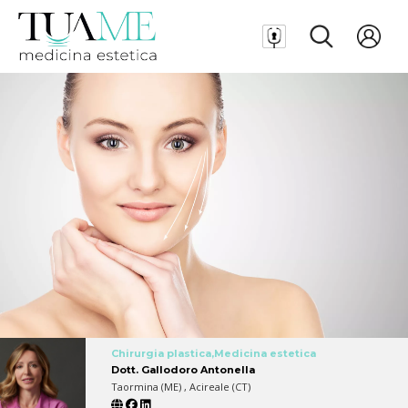
Chirurgia plastica,Medicina estetica
Dott. Gallodoro Antonella
Taormina (ME) , Acireale (CT)