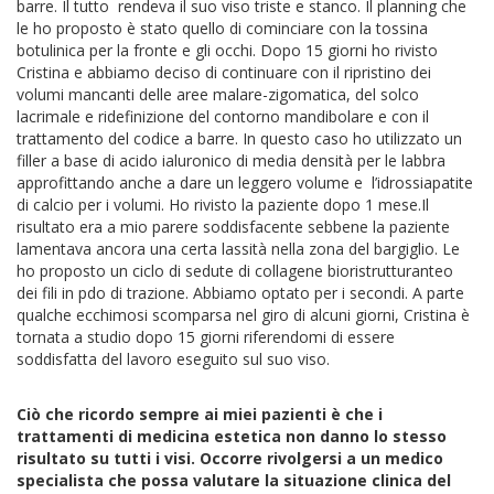
barre. Il tutto rendeva il suo viso triste e stanco. Il planning che
le ho proposto è stato quello di cominciare con la tossina
botulinica per la fronte e gli occhi. Dopo 15 giorni ho rivisto
Cristina e abbiamo deciso di continuare con il ripristino dei
volumi mancanti delle aree malare-zigomatica, del solco
lacrimale e ridefinizione del contorno mandibolare e con il
trattamento del codice a barre. In questo caso ho utilizzato un
filler a base di acido ialuronico di media densità per le labbra
approfittando anche a dare un leggero volume e l’idrossiapatite
di calcio per i volumi. Ho rivisto la paziente dopo 1 mese.Il
risultato era a mio parere soddisfacente sebbene la paziente
lamentava ancora una certa lassità nella zona del bargiglio. Le
ho proposto un ciclo di sedute di collagene bioristrutturanteo
dei fili in pdo di trazione. Abbiamo optato per i secondi. A parte
qualche ecchimosi scomparsa nel giro di alcuni giorni, Cristina è
tornata a studio dopo 15 giorni riferendomi di essere
soddisfatta del lavoro eseguito sul suo viso.
Ciò che ricordo sempre ai miei pazienti è che i
trattamenti di medicina estetica non danno lo stesso
risultato su tutti i visi. Occorre rivolgersi a un medico
specialista che possa valutare la situazione clinica del