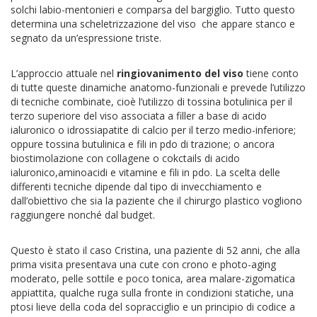
solchi labio-mentonieri e comparsa del bargiglio. Tutto questo
determina una scheletrizzazione del viso che appare stanco e
segnato da un’espressione triste.
L’approccio attuale nel
ringiovanimento del viso
tiene conto
di tutte queste dinamiche anatomo-funzionali e prevede l’utilizzo
di tecniche combinate, cioè l’utilizzo di tossina botulinica per il
terzo superiore del viso associata a filler a base di acido
ialuronico o idrossiapatite di calcio per il terzo medio-inferiore;
oppure tossina butulinica e fili in pdo di trazione; o ancora
biostimolazione con collagene o cokctails di acido
ialuronico,aminoacidi e vitamine e fili in pdo. La scelta delle
differenti tecniche dipende dal tipo di invecchiamento e
dall’obiettivo che sia la paziente che il chirurgo plastico vogliono
raggiungere nonché dal budget.
Questo è stato il caso Cristina, una paziente di 52 anni, che alla
prima visita presentava una cute con crono e photo-aging
moderato, pelle sottile e poco tonica, area malare-zigomatica
appiattita, qualche ruga sulla fronte in condizioni statiche, una
ptosi lieve della coda del sopracciglio e un principio di codice a