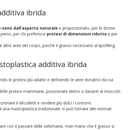
additiva ibrida
un
seno dall’aspetto naturale
e proporzionato, per le donne
pieno, per chi preferisce
protesi di dimensioni ridotte
e per
altre aree del corpo, poiché il grasso necessario al lipofilling
toplastica additiva ibrida
ndo le protesi più adatte e definendo le aree donatrici da cui
o delle protesi mammarie, posizionate dietro o davanti al muscolo
zionare il décolleté e rendere più dolci i contorni.
 di una mastoplastica tradizionale: si può tornare alle normali
iorare con il passare delle settimane, man mano che il grasso si