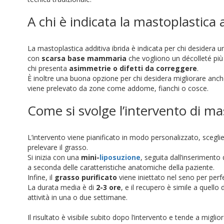
A chi è indicata la mastoplastica 
La mastoplastica additiva ibrida è indicata per chi desidera 
con
scarsa base mammaria
che vogliono un décolleté più 
chi presenta
asimmetrie o difetti da correggere
.
È inoltre una buona opzione per chi desidera migliorare anche 
viene prelevato da zone come addome, fianchi o cosce.
Come si svolge l’intervento di mas
L’intervento viene pianificato in modo personalizzato, sceglie
prelevare il grasso.
Si inizia con una
mini-
liposuzione
, seguita dall’inseriment
a seconda delle caratteristiche anatomiche della paziente.
Infine, il
grasso purificato
viene iniettato nel seno per perfe
La durata media è di
2-3 ore
, e il recupero è simile a quello
attività in una o due settimane.
Il risultato è visibile subito dopo l’intervento e tende a migl