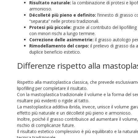
Risultato naturale:
la combinazione di protesi e lipof
armonioso.
Décolleté più pieno e definito:
l’innesto di grasso c
“separata” nelle protesi tradizionali.
Protesi più piccole:
grazie al contributo del lipofillin
con minori rischi a lungo termine.
Correzione delle asimmetrie:
il grasso autologo perm
Rimodellamento del corpo:
il prelievo di grasso da
duplice beneficio estetico.
Differenze rispetto alla mastoplas
Rispetto alla mastoplastica classica, che prevede esclusivamen
lipofilling per completare il risultato.
Con la mastoplastica tradizionale il volume e la forma del 
risultare più evidenti o rigide al tatto.
La mastoplastica additiva ibrida, invece, unisce il volume ga
effetto più naturale e un décolleté più pieno e armonioso.
Inoltre, poiché il grasso contribuisce ad aumentare il volume,
rischio di complicanze future.
Il risultato estetico complessivo è più equilibrato e la naturale
tecnica tradizionale.