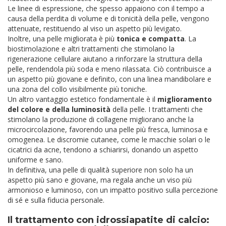
Le linee di espressione, che spesso appaiono con il tempo a
causa della perdita di volume e di tonicità della pelle, vengono
attenuate, restituendo al viso un aspetto più levigato.
Inoltre, una pelle migliorata è più
tonica e compatta
. La
biostimolazione e altri trattamenti che stimolano la
rigenerazione cellulare aiutano a rinforzare la struttura della
pelle, rendendola più soda e meno rilassata. Ciò contribuisce a
un aspetto più giovane e definito, con una linea mandibolare e
una zona del collo visibilmente più toniche.
Un altro vantaggio estetico fondamentale è il
miglioramento
del colore e della luminosità
della pelle. I trattamenti che
stimolano la produzione di collagene migliorano anche la
microcircolazione, favorendo una pelle più fresca, luminosa e
omogenea. Le discromie cutanee, come le macchie solari o le
cicatrici da acne, tendono a schiarirsi, donando un aspetto
uniforme e sano.
In definitiva, una pelle di qualità superiore non solo ha un
aspetto più sano e giovane, ma regala anche un viso più
armonioso e luminoso, con un impatto positivo sulla percezione
di sé e sulla fiducia personale.
Il trattamento con idrossiapatite di calcio: