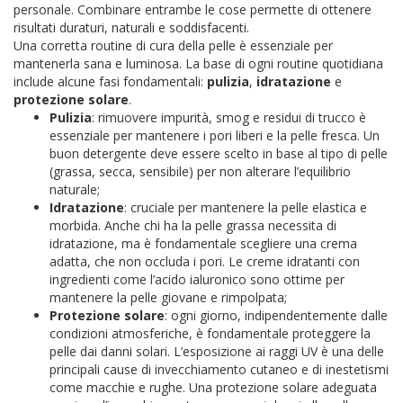
personale. Combinare entrambe le cose permette di ottenere
risultati duraturi, naturali e soddisfacenti.
Una corretta routine di cura della pelle è essenziale per
mantenerla sana e luminosa. La base di ogni routine quotidiana
include alcune fasi fondamentali:
pulizia
,
idratazione
e
protezione solare
.
Pulizia
: rimuovere impurità, smog e residui di trucco è
essenziale per mantenere i pori liberi e la pelle fresca. Un
buon detergente deve essere scelto in base al tipo di pelle
(grassa, secca, sensibile) per non alterare l’equilibrio
naturale;
Idratazione
: cruciale per mantenere la pelle elastica e
morbida. Anche chi ha la pelle grassa necessita di
idratazione, ma è fondamentale scegliere una crema
adatta, che non occluda i pori. Le creme idratanti con
ingredienti come l’acido ialuronico sono ottime per
mantenere la pelle giovane e rimpolpata;
Protezione solare
: ogni giorno, indipendentemente dalle
condizioni atmosferiche, è fondamentale proteggere la
pelle dai danni solari. L’esposizione ai raggi UV è una delle
principali cause di invecchiamento cutaneo e di inestetismi
come macchie e rughe. Una protezione solare adeguata