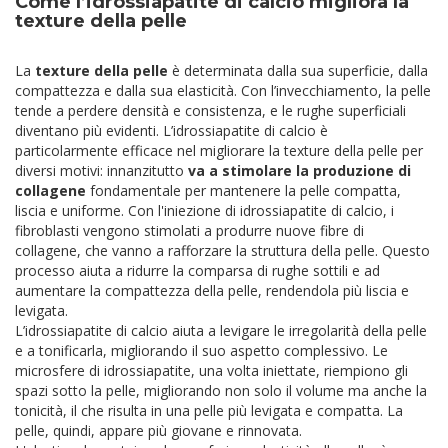
Come l’idrossiapatite di calcio migliora la
texture della pelle
La
texture della pelle
è determinata dalla sua superficie, dalla
compattezza e dalla sua elasticità. Con l’invecchiamento, la pelle
tende a perdere densità e consistenza, e le rughe superficiali
diventano più evidenti. L’idrossiapatite di calcio è
particolarmente efficace nel migliorare la texture della pelle per
diversi motivi: innanzitutto
va a stimolare la produzione di
collagene
fondamentale per mantenere la pelle compatta,
liscia e uniforme. Con l'iniezione di idrossiapatite di calcio, i
fibroblasti vengono stimolati a produrre nuove fibre di
collagene, che vanno a rafforzare la struttura della pelle. Questo
processo aiuta a ridurre la comparsa di rughe sottili e ad
aumentare la compattezza della pelle, rendendola più liscia e
levigata.
L’idrossiapatite di calcio aiuta a levigare le irregolarità della pelle
e a tonificarla, migliorando il suo aspetto complessivo. Le
microsfere di idrossiapatite, una volta iniettate, riempiono gli
spazi sotto la pelle, migliorando non solo il volume ma anche la
tonicità, il che risulta in una pelle più levigata e compatta. La
pelle, quindi, appare più giovane e rinnovata.