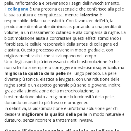
pelle, rafforzandola e prevenendo i segni dell’invecchiamento.
Il
collagene
è una proteina essenziale che conferisce alla pelle
la sua struttura e compattezza, mentre l’
elastina
è
responsabile della sua elasticità. Con l’avanzare dell’età, la
produzione di entrambe diminuisce, portando a una perdita di
volume, a un rilassamento cutaneo e alla comparsa di rughe. La
biostimolazione aiuta a contrastare questi effetti stimolando i
fibroblasti, le cellule responsabili della sintesi di collagene ed
elastina. Questo processo avviene in modo graduale, con
miglioramenti visibili che si sviluppano nel tempo.
Uno degli aspetti più interessanti della biostimolazione è che
non si limita a riempire o correggere inestetismi superficiali, ma
migliora la qualità della pelle
nel lungo periodo. La pelle
diventa più tonica, elastica e levigata, con una riduzione delle
rughe sottili e un aspetto generale più sano e giovane. Inoltre,
grazie alla stimolazione della microcircolazione, la
biostimolazione aiuta a migliorare la luminosità della pelle,
donando un aspetto più fresco e omogeneo.
In definitiva, la biostimolazione è un’ottima soluzione per chi
desidera
migliorare la qualità della pelle
in modo naturale e
duraturo, senza ricorrere a trattamenti invasivi.