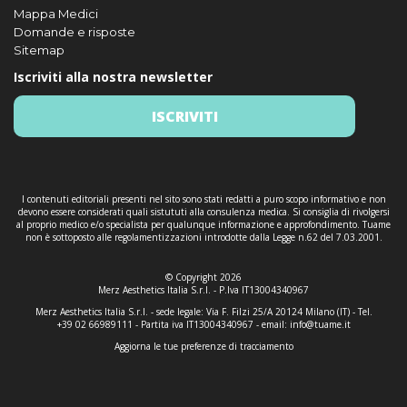
Mappa Medici
Domande e risposte
Sitemap
Iscriviti alla nostra newsletter
ISCRIVITI
I contenuti editoriali presenti nel sito sono stati redatti a puro scopo informativo e non
devono essere considerati quali sistututi alla consulenza medica. Si consiglia di rivolgersi
al proprio medico e/o specialista per qualunque informazione e approfondimento. Tuame
non è sottoposto alle regolamentizzazioni introdotte dalla Legge n.62 del 7.03.2001.
© Copyright 2026
Merz Aesthetics Italia S.r.l. - P.Iva IT13004340967
Merz Aesthetics Italia S.r.l. - sede legale: Via F. Filzi 25/A 20124 Milano (IT) - Tel.
+39 02 66989111 - Partita iva IT13004340967 - email:
info@tuame.it
Aggiorna le tue preferenze di tracciamento