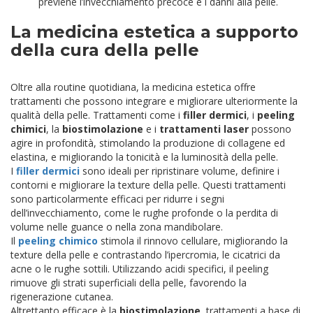
previene l’invecchiamento precoce e i danni alla pelle.
La medicina estetica a supporto
della cura della pelle
Oltre alla routine quotidiana, la medicina estetica offre
trattamenti che possono integrare e migliorare ulteriormente la
qualità della pelle. Trattamenti come i
filler dermici
, i
peeling
chimici
, la
biostimolazione
e i
trattamenti laser
possono
agire in profondità, stimolando la produzione di collagene ed
elastina, e migliorando la tonicità e la luminosità della pelle.
I
filler dermici
sono ideali per ripristinare volume, definire i
contorni e migliorare la texture della pelle. Questi trattamenti
sono particolarmente efficaci per ridurre i segni
dell’invecchiamento, come le rughe profonde o la perdita di
volume nelle guance o nella zona mandibolare.
Il
peeling chimico
stimola il rinnovo cellulare, migliorando la
texture della pelle e contrastando l’ipercromia, le cicatrici da
acne o le rughe sottili. Utilizzando acidi specifici, il peeling
rimuove gli strati superficiali della pelle, favorendo la
rigenerazione cutanea.
Altrettanto efficace è la
biostimolazione
, trattamenti a base di