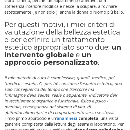
stato d’animo, perché un appiattimento affettivo, una
sofferenza interiore modifica e riesce a sciupare, a rovinare
esteticamente ( e non solo ) anche la donna o l’uomo più bello.
Per questi motivi, i miei criteri di
valutazione della bellezza estetica
e per definire un trattamento
estetico appropriato sono due:
un
intervento globale
e
un
approccio personalizzato
.
Il mio metodo di cura è complessivo, quindi medico, poi
“medico – estetico”, perché considero l’aspetto estetico, non
solo conseguenza del tempo che trascorre ma
l’immagine della salute, reale o apparente, indicatore dell’
invecchiamento organico e funzionale, fisico e psico -
mentale, conseguenza del sistema di vita, di
abitudini alimentari e di comportamento verso se stessi
.
Il mio primo approccio è un’
anamnesi
completa
, una visita
generale completata dalla lettura degli esami di laboratorio. Per
essere ancor più precisi significa che
viene fatta un’indagine
,