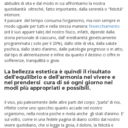
abitudini di vita e dal modo in cui affrontiamo la nostra
quotidianità oltreché, fatto importante, dalla serenità o “felicità”
interiore.
Il passare del tempo consuma l’organismo, ma non sempre in
modo uguale per tutti e nella stessa maniera:
l’invecchiamento
(ed il suo apparir tale) del nostro fisico, infatti, dipende dalla
storia personale di ciascuno, dall’ ereditarietà geneticamente
programmata ( solo per il 20%), dallo stile di vita, dalla salute
psichica, dallo stato d’animo, dalle patologie pregresse o in atto,
dal tipo di alimentazione e infine da quanto il destino ci offre in
sofferenze, tranquillità o gioie.
La bellezza estetica è quindi il risultato
dell’equilibrio e dell’armonia nel vivere e
nel prendersi cura di sé ogni giorno nei
modi più appropriati e possibili.
Il viso, più palesemente delle altre parti del corpo ,‘’parla’’ di noi,
riflette come uno specchio quanto accade nel nostro
organismo, nella nostra psiche e rivela anche gli stati d’animo.
E’
sul volto, come in una fedele pagina di diario scritto dal nostro
vivere quotidiano, che si legge la gioia, il dolore, la felicità e