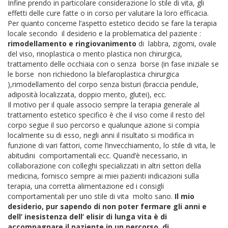
Infine prendo in particolare considerazione lo stile di vita, gli
effetti delle cure fatte o in corso per valutare la loro efficacia.
Per quanto concerne l’aspetto estetico decido se fare la terapia
locale secondo il desiderio e la problematica del paziente :
rimodellamento e ringiovanimento
di labbra, zigomi, ovale
del viso, rinoplastica o mento plastica non chirurgica,
trattamento delle occhiaia con o senza borse (in fase iniziale se
le borse non richiedono la blefaroplastica chirurgica
),rimodellamento del corpo senza bisturi (braccia pendule,
adiposità localizzata, doppio mento, glutei), ecc.
Il motivo per il quale associo sempre la terapia generale al
trattamento estetico specifico è che il viso come il resto del
corpo segue il suo percorso e qualunque azione si compia
localmente su di esso, negli anni il risultato si modifica in
funzione di vari fattori, come l’invecchiamento, lo stile di vita, le
abitudini comportamentali ecc.
Quand’è necessario, in
collaborazione con colleghi specializzati in altri settori della
medicina, fornisco sempre ai miei pazienti indicazioni sulla
terapia, una corretta alimentazione ed i consigli
comportamentali per uno stile di vita molto sano.
Il mio
desiderio, pur sapendo di non poter fermare gli anni e
dell’ inesistenza dell’ elisir di lunga vita è di
accompagnare il paziente in un percorso di