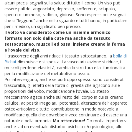
alcuni precisi segnali sulla salute di tutto il corpo. Un viso può
essere pallido, angosciato, depresso, sofferente, sciupato,
spento o luminoso, radioso, gioioso. Sono espressioni e segnali
che si “leggono” anche nello sguardo e tutti hanno, in particolare
per il medico, un significato ben preciso.
Il volto va considerato come un insieme armonico
formato non solo dalla cute ma anche da tessuto
sottocutaneo, muscoli ed ossa: insieme creano la forma
e l’ovale del viso.
Il trascorrere degli anni riduce il tessuto sottocutaneo, la
bolla di
Bichat
diminuisce e si sposta. La vascolarizzazione si riduce, i
muscoli perdono elasticità, cambia la struttura e la funzionalità
per la modificazione del metabolismo osseo.
Poi intervengono, anche se purtroppo spesso sono considerati
trascurabili, gli effetti della forza di gravità che agiscono sulle
proporzioni del volto, modificandone l'ovale.
Lo stesso
meccanismo agisce anche sul resto del corpo in cui si creano
cellulite, adiposità irregolari, ipotonicità, alterazioni dell’ apparato
osteo-articolare e tutte contribuiscono in modo notevole a
modificare quella che dovrebbe invece continuare ad essere una
naturale e bella armonia.
Ma attenzione!
Do molta importanza
anche ad un eventuale disturbo psichico e/o psicologico, allo