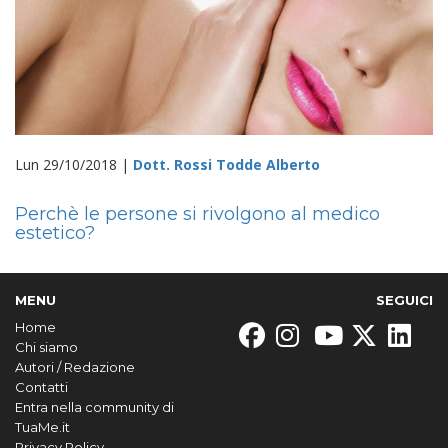
Lun 29/10/2018 |
Dott. Rossi Todde Alberto
Perchè le persone si rivolgono al medico
estetico?
MENU
SEGUICI
Home
Chi siamo
Autori / Redazione
Contatti
Entra nella community di
TuaMe.it
Privacy Policy