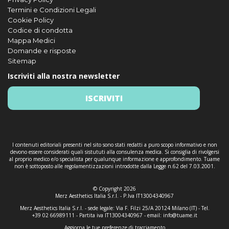
Termini e Condizioni Legali
Cookie Policy
Codice di condotta
Mappa Medici
Domande e risposte
Sitemap
Iscriviti alla nostra newsletter
ISCRIVITI
I contenuti editoriali presenti nel sito sono stati redatti a puro scopo informativo e non
devono essere considerati quali sistututi alla consulenza medica. Si consiglia di rivolgersi
al proprio medico e/o specialista per qualunque informazione e approfondimento. Tuame
non è sottoposto alle regolamentizzazioni introdotte dalla Legge n.62 del 7.03.2001.
© Copyright 2026
Merz Aesthetics Italia S.r.l. - P.Iva IT13004340967
Merz Aesthetics Italia S.r.l. - sede legale: Via F. Filzi 25/A 20124 Milano (IT) - Tel.
+39 02 66989111 - Partita iva IT13004340967 - email:
info@tuame.it
Aggiorna le tue preferenze di tracciamento