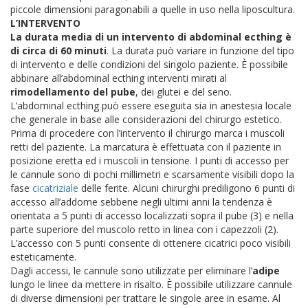
piccole dimensioni paragonabili a quelle in uso nella liposcultura.
L’INTERVENTO
La durata media di un intervento di abdominal ecthing è
di circa di 60 minuti
. La durata può variare in funzione del tipo
di intervento e delle condizioni del singolo paziente. È possibile
abbinare all’abdominal ecthing interventi mirati al
rimodellamento del pube
, dei glutei e del seno.
L’abdominal ecthing può essere eseguita sia in anestesia locale
che generale in base alle considerazioni del chirurgo estetico.
Prima di procedere con l’intervento il chirurgo marca i muscoli
retti del paziente. La marcatura è effettuata con il paziente in
posizione eretta ed i muscoli in tensione.
I punti di accesso per
le cannule sono di pochi millimetri e scarsamente visibili dopo la
fase
cicatriziale
delle ferite. Alcuni chirurghi prediligono 6 punti di
accesso all’addome sebbene negli ultimi anni la tendenza è
orientata a 5 punti di accesso localizzati sopra il pube (3) e nella
parte superiore del muscolo retto in linea con i capezzoli (2).
L’accesso con 5 punti consente di ottenere cicatrici poco visibili
esteticamente.
Dagli accessi, le cannule sono utilizzate per eliminare l’
adipe
lungo le linee da mettere in risalto. È possibile utilizzare cannule
di diverse dimensioni per trattare le singole aree in esame. Al