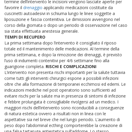
termine dell’intervento le incisioni vengono lasciate aperte per
favorire il
drenaggio
applicando medicazioni costituite da
cuscinetti autoadesivi in schiuma lungo le linee soggette a
liposuzione e fascia contenitiva. Le dimissioni avvengono nel
corso della giornata o dopo un periodo di osservazione nel caso
sia stata effettuata anestesia generale.
TEMPI DI RECUPERO
La prima settimana dopo l’intervento è consigliato il riposo
totale ed il mantenimento delle medicazioni. Al termine della
prima settimana, e dopo la rimozione dei drenaggi, è previsto
l’uso di indumenti contenitivi per 4/6 settimane fino alla
guarigione completa.
RISCHI E COMPLICAZIONI
L’intervento non presenta rischi importanti per la salute tuttavia
come tutti gli interventi chirurgici espone a possibili infezioni
oltre che alla formazione di temporanei ecchimosi ed edemi. Le
indicazioni mediche nel post operatorio sono sufficienti ad
evitare rischi per la salute ma in presenza di sintomi di infezione
e febbre prolungata è consigliabile rivolgersi ad un medico.
I
maggiori rischi dell’intervento sono riconducibili a conseguenze
di natura estetica ovvero a risultati non in linea con le
aspettative sia nel breve che nel lungo periodo. L’aumento di
peso dopo l’abdominal ecthing comporterebbe la creazione di
una falsa tartaruga antiestetica sull’addome. Lo stesso