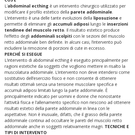
L’
abdominal ecthing
è un intervento chirurgico utilizzato per
modificare il profilo estetico della
parete addominale
.
L’intervento è una delle tante evoluzioni della
liposuzione
e
permette di eliminare gli
accumuli adiposi
lungo le
inserzioni
tendinee del muscolo retto
. Il risultato estetico produce
l’effetto degli
addominali scolpiti
con le sezioni del muscolo
retto addominale ben definite. In alcuni casi, l’intervento può
includere la rimozione di porzioni di cute in eccesso.
PERCHÉ SI ESEGUE
L’intervento di abdominal ecthing è eseguito principalmente per
ragioni estetiche da soggetti che vogliono mettere in risalto la
muscolatura addominale. L’intervento non deve intendersi come
sostitutivo dell’esercizio fisico e non consente di ottenere
risultati ottimali senza una tensione muscolare specifica e
accumuli adiposi limitati lungo la parte addominale.
È
principalmente indicato per uomini e donne che nonostante
l’attività fisica e l’allenamento specifico non riescono ad ottenere
risultati estetici della parete addominale in linea con le
aspettative. Non è inusuale, difatti, che il grasso della parete
addominale continui ad occultare le pareti del muscolo retto
addominale anche in soggetti relativamente magri.
TECNICHE E
TIPI DI INTERVENTO