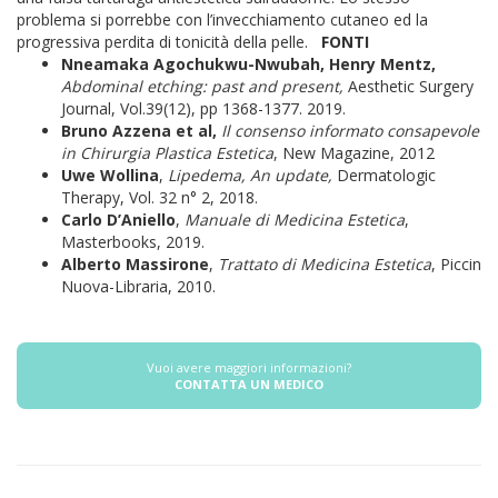
problema si porrebbe con l’invecchiamento cutaneo ed la
progressiva perdita di tonicità della pelle.
FONTI
Nneamaka Agochukwu-Nwubah, Henry Mentz,
Abdominal etching: past and present,
Aesthetic Surgery
Journal, Vol.39(12), pp 1368-1377. 2019.
Bruno Azzena et al,
Il consenso informato consapevole
in Chirurgia Plastica Estetica
, New Magazine, 2012
Uwe Wollina
,
Lipedema, An update,
Dermatologic
Therapy, Vol. 32 n° 2, 2018.
Carlo D’Aniello
,
Manuale di Medicina Estetica
,
Masterbooks, 2019.
Alberto
Massirone
,
Trattato di Medicina Estetica
, Piccin
Nuova-Libraria, 2010.
Vuoi avere maggiori informazioni?
CONTATTA UN MEDICO