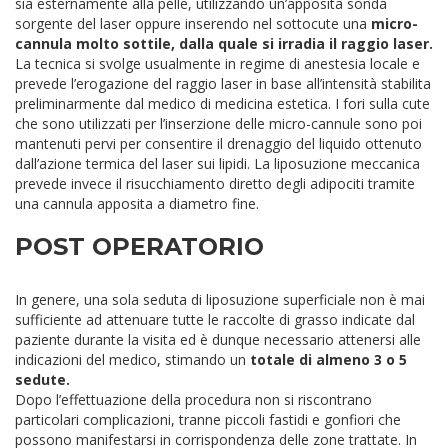
sia esternamente alla pelle, utilizzando un’apposita sonda
sorgente del laser oppure inserendo nel sottocute una
micro-
cannula molto sottile, dalla quale si irradia il raggio laser.
La tecnica si svolge usualmente in regime di anestesia locale e
prevede l’erogazione del raggio laser in base all’intensità stabilita
preliminarmente dal medico di medicina estetica. I fori sulla cute
che sono utilizzati per l’inserzione delle micro-cannule sono poi
mantenuti pervi per consentire il drenaggio del liquido ottenuto
dall’azione termica del laser sui lipidi.
La liposuzione meccanica
prevede invece il risucchiamento diretto degli adipociti tramite
una cannula apposita a diametro fine.
POST OPERATORIO
In genere, una sola seduta di liposuzione superficiale non è mai
sufficiente ad attenuare tutte le raccolte di grasso indicate dal
paziente durante la visita ed è dunque necessario attenersi alle
indicazioni del medico, stimando un
totale di almeno 3 o 5
sedute.
Dopo l’effettuazione della procedura non si riscontrano
particolari complicazioni, tranne piccoli fastidi e gonfiori che
possono manifestarsi in corrispondenza delle zone trattate. In