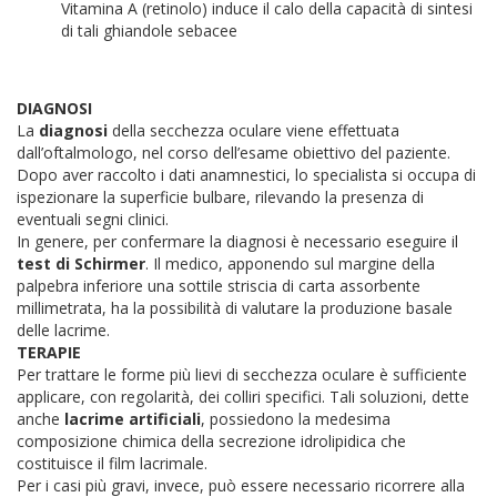
Vitamina A (retinolo) induce il calo della capacità di sintesi
di tali ghiandole sebacee
DIAGNOSI
La
diagnosi
della secchezza oculare viene effettuata
dall’oftalmologo, nel corso dell’esame obiettivo del paziente.
Dopo aver raccolto i dati anamnestici, lo specialista si occupa di
ispezionare la superficie bulbare, rilevando la presenza di
eventuali segni clinici.
In genere, per confermare la diagnosi è necessario eseguire il
test di Schirmer
. Il medico, apponendo sul margine della
palpebra inferiore una sottile striscia di carta assorbente
millimetrata, ha la possibilità di valutare la produzione basale
delle lacrime.
TERAPIE
Per trattare le forme più lievi di secchezza oculare è sufficiente
applicare, con regolarità, dei colliri specifici. Tali soluzioni, dette
anche
lacrime artificiali
, possiedono la medesima
composizione chimica della secrezione idrolipidica che
costituisce il film lacrimale.
Per i casi più gravi, invece, può essere necessario ricorrere alla