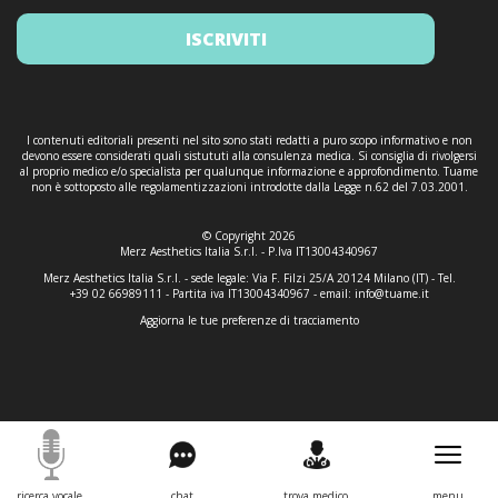
ISCRIVITI
I contenuti editoriali presenti nel sito sono stati redatti a puro scopo informativo e non
devono essere considerati quali sistututi alla consulenza medica. Si consiglia di rivolgersi
al proprio medico e/o specialista per qualunque informazione e approfondimento. Tuame
non è sottoposto alle regolamentizzazioni introdotte dalla Legge n.62 del 7.03.2001.
© Copyright 2026
Merz Aesthetics Italia S.r.l. - P.Iva IT13004340967
Merz Aesthetics Italia S.r.l. - sede legale: Via F. Filzi 25/A 20124 Milano (IT) - Tel.
+39 02 66989111 - Partita iva IT13004340967 - email:
info@tuame.it
Aggiorna le tue preferenze di tracciamento
ricerca vocale
chat
trova medico
menu