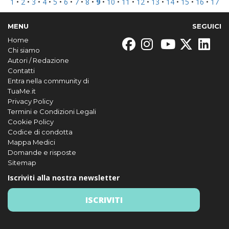
1
•
2
•
3
•
4
•
5
•
6
•
7
•
8
•
9
•
10
•
11
•
12
•
13
•
14
•
15
•
16
•
17
MENU
SEGUICI
Home
Chi siamo
Autori / Redazione
Contatti
Entra nella community di
TuaMe.it
Privacy Policy
Termini e Condizioni Legali
Cookie Policy
Codice di condotta
Mappa Medici
Domande e risposte
Sitemap
Iscriviti alla nostra newsletter
ISCRIVITI