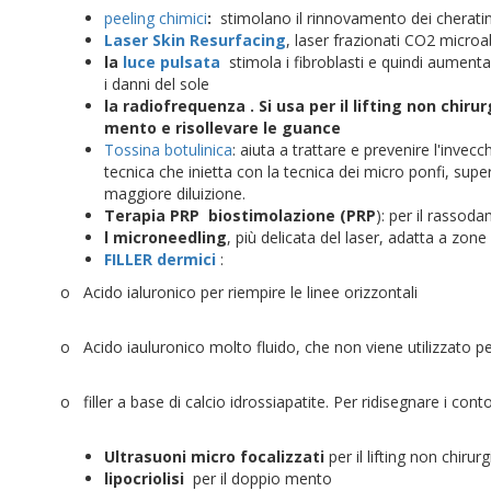
peeling chimici
:
stimolano il rinnovamento dei cheratino
Laser Skin Resurfacing
, laser frazionati CO2 microa
la
luce pulsata
stimola i fibroblasti e quindi aumenta
i danni del sole
la radiofrequenza . Si usa per il lifting non chirur
mento e risollevare le guance
Tossina botulinica
: aiuta a trattare e prevenire l'invecc
tecnica che inietta con la tecnica dei micro ponfi, super
maggiore diluizione.
Terapia PRP biostimolazione (PRP
): per il rassod
l microneedling
, più delicata del laser, adatta a zon
FILLER dermici
:
o Acido ialuronico per riempire le linee orizzontali
o Acido iauluronico molto fluido, che non viene utilizzato pe
o filler a base di calcio idrossiapatite. Per ridisegnare i contor
Ultrasuoni micro focalizzati
per il lifting non chirur
lipocriolisi
per il doppio mento