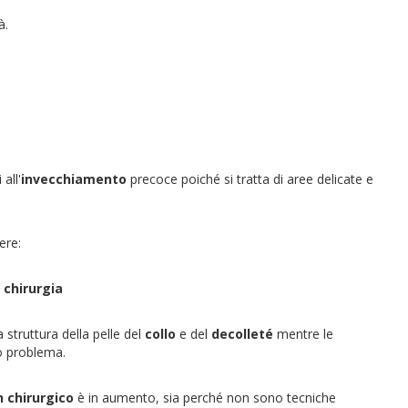
tà.
all'
invecchiamento
precoce poiché si tratta di aree delicate e
ere:
a
chirurgia
 struttura della pelle del
collo
e del
decolleté
mentre le
o problema.
n chirurgico
è in aumento, sia perché non sono tecniche