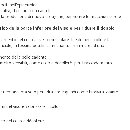
citi nell'epidermide
blativi, da usare con cautela
 la produzione di nuovo collagene, per ridurre le macchie scure e
gico della parte inferiore del viso e per ridurre il doppio
hiamento del collo a livello muscolare. Ideale per il collo è la
ficiale, la tossina botulinica in quantità minime e ad una
amento della pelle cadente.
e molto sensibili, come collo e decolletè per il rassodamanto
r riempire, ma solo per idratare e quindi come biorivitalizzante
ni del viso e valorizzare il collo
gico del collo e décolleté.