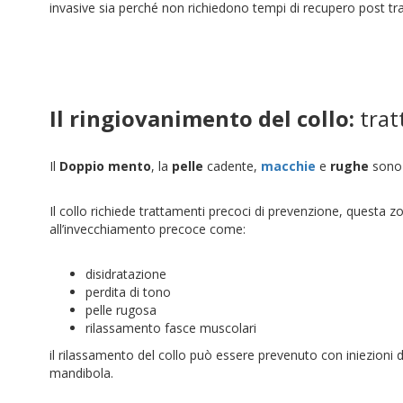
invasive sia perché non richiedono tempi di recupero post t
Il ringiovanimento del collo:
trat
Il
Doppio mento
, la
pelle
cadente,
macchie
e
rughe
sono i
Il collo richiede trattamenti precoci di prevenzione, questa z
all’invecchiamento precoce come:
disidratazione
perdita di tono
pelle rugosa
rilassamento fasce muscolari
il rilassamento del collo può essere prevenuto con iniezioni d
mandibola.