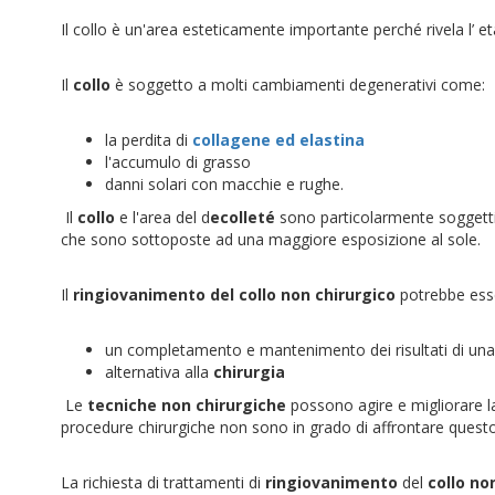
Il collo è un'area esteticamente importante perché rivela l’ e
Il
collo
è soggetto a molti cambiamenti degenerativi come:
la perdita di
collagene ed elastina
l'accumulo di grasso
danni solari con macchie e rughe.
Il
collo
e l'area del d
ecolleté
sono particolarmente soggetti 
che sono sottoposte ad una maggiore esposizione al sole.
Il
ringiovanimento del collo non chirurgico
potrebbe ess
un completamento e mantenimento dei risultati di un
alternativa alla
chirurgia
Le
tecniche non chirurgiche
possono agire e migliorare la
procedure chirurgiche non sono in grado di affrontare quest
La richiesta di trattamenti di
ringiovanimento
del
collo no