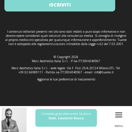
ISCRIVITI
I contenuti editoriali presenti nel sito sono stati redatti a puro scopo informativo e non
devono essere considerati quali sistututi alla consulenza medica. Si consiglia di rivolgersi
al proprio medico e/o specialista per qualunque informazione e approfondimento. Tuame
non è sottoposto alle regolamentizzazioni introdotte dalla Legge n.62 del 7.03.2001.
© Copyright 2026
Merz Aesthetics Italia S.r.l. - P.Iva IT13004340967
Merz Aesthetics Italia S.r.l. - sede legale: Via F. Filzi 25/A 20124 Milano (IT) - Tel.
+39 02 66989111 - Partita iva IT13004340967 - email:
info@tuame.it
Aggiorna le tue preferenze di tracciamento
Contatta gratuitamente l'autore
Dott. Caminiti Rocco
menu
Informativa sulla raccolta