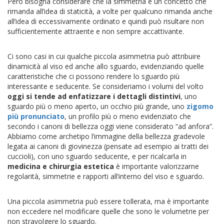
Però bisogna considerare che la simmetria è un concetto che
rimanda all’idea di staticità, a volte per qualcuno rimanda anche
all’idea di eccessivamente ordinato e quindi può risultare non
sufficientemente attraente e non sempre accattivante.
Ci sono casi in cui qualche piccola asimmetria può attribuire
dinamicità al viso ed anche allo sguardo, evidenziando quelle
caratteristiche che ci possono rendere lo sguardo più
interessante e seducente. Se consideriamo i volumi del volto
oggi si tende ad enfatizzare i dettagli distintivi
, uno
sguardo più o meno aperto, un occhio più grande, uno
zigomo
più pronunciato
, un profilo più o meno evidenziato che
secondo i canoni di bellezza oggi viene considerato “ad anfora”.
Abbiamo come archetipo l’immagine della bellezza gradevole
legata ai canoni di giovinezza (pensate ad esempio ai tratti dei
cuccioli), con uno sguardo seducente, e per ricalcarla in
medicina e chirurgia estetica
è importante valorizzarne
regolarità, simmetrie e rapporti all’interno del viso e sguardo.
Una piccola asimmetria può essere tollerata, ma è importante
non eccedere nel modificare quelle che sono le volumetrie per
non stravolgere lo sguardo.