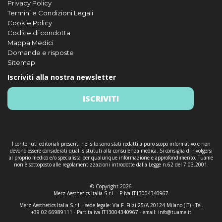
Privacy Policy
Termini e Condizioni Legali
Cookie Policy
Codice di condotta
Mappa Medici
Domande e risposte
Sitemap
Iscriviti alla nostra newsletter
ISCRIVITI
I contenuti editoriali presenti nel sito sono stati redatti a puro scopo informativo e non
devono essere considerati quali sistututi alla consulenza medica. Si consiglia di rivolgersi
al proprio medico e/o specialista per qualunque informazione e approfondimento. Tuame
non è sottoposto alle regolamentizzazioni introdotte dalla Legge n.62 del 7.03.2001.
© Copyright 2026
Merz Aesthetics Italia S.r.l. - P.Iva IT13004340967
Merz Aesthetics Italia S.r.l. - sede legale: Via F. Filzi 25/A 20124 Milano (IT) - Tel.
+39 02 66989111 - Partita iva IT13004340967 - email:
info@tuame.it