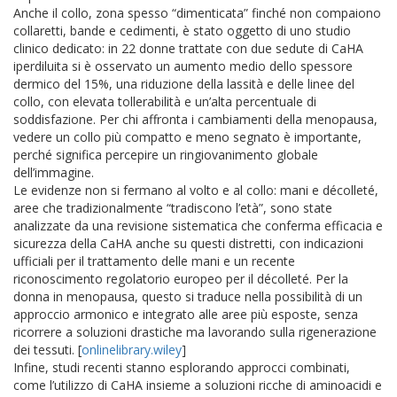
Anche il collo, zona spesso “dimenticata” finché non compaiono
collaretti, bande e cedimenti, è stato oggetto di uno studio
clinico dedicato: in 22 donne trattate con due sedute di CaHA
iperdiluita si è osservato un aumento medio dello spessore
dermico del 15%, una riduzione della lassità e delle linee del
collo, con elevata tollerabilità e un’alta percentuale di
soddisfazione. Per chi affronta i cambiamenti della menopausa,
vedere un collo più compatto e meno segnato è importante,
perché significa percepire un ringiovanimento globale
dell’immagine.
Le evidenze non si fermano al volto e al collo: mani e décolleté,
aree che tradizionalmente “tradiscono l’età”, sono state
analizzate da una revisione sistematica che conferma efficacia e
sicurezza della CaHA anche su questi distretti, con indicazioni
ufficiali per il trattamento delle mani e un recente
riconoscimento regolatorio europeo per il décolleté. Per la
donna in menopausa, questo si traduce nella possibilità di un
approccio armonico e integrato alle aree più esposte, senza
ricorrere a soluzioni drastiche ma lavorando sulla rigenerazione
dei tessuti. [
onlinelibrary.wiley
]​
Infine, studi recenti stanno esplorando approcci combinati,
come l’utilizzo di CaHA insieme a soluzioni ricche di aminoacidi e