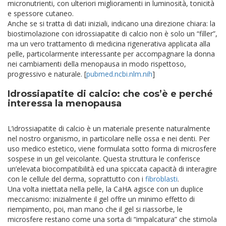
micronutrienti, con ulteriori miglioramenti in luminosità, tonicità
e spessore cutaneo.
Anche se si tratta di dati iniziali, indicano una direzione chiara: la
biostimolazione con idrossiapatite di calcio non è solo un “filler”,
ma un vero trattamento di medicina rigenerativa applicata alla
pelle, particolarmente interessante per accompagnare la donna
nei cambiamenti della menopausa in modo rispettoso,
progressivo e naturale. [
pubmed.ncbi.nlm.nih
]​
Idrossiapatite di calcio: che cos’è e perché
interessa la menopausa
L’idrossiapatite di calcio è un materiale presente naturalmente
nel nostro organismo, in particolare nelle ossa e nei denti. Per
uso medico estetico, viene formulata sotto forma di microsfere
sospese in un gel veicolante. Questa struttura le conferisce
un’elevata biocompatibilità ed una spiccata capacità di interagire
con le cellule del derma, soprattutto con i
fibroblasti
.
Una volta iniettata nella pelle, la CaHA agisce con un duplice
meccanismo: inizialmente il gel offre un minimo effetto di
riempimento, poi, man mano che il gel si riassorbe, le
microsfere restano come una sorta di “impalcatura” che stimola