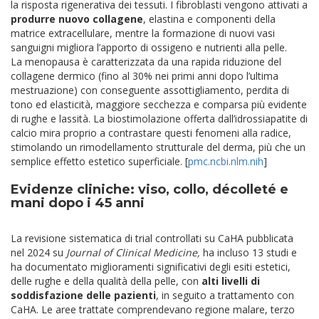
la risposta rigenerativa dei tessuti. I fibroblasti vengono attivati a
produrre nuovo collagene
, elastina e componenti della
matrice extracellulare, mentre la formazione di nuovi vasi
sanguigni migliora l’apporto di ossigeno e nutrienti alla pelle.
La menopausa è caratterizzata da una rapida riduzione del
collagene dermico (fino al 30% nei primi anni dopo l’ultima
mestruazione) con conseguente assottigliamento, perdita di
tono ed elasticità, maggiore secchezza e comparsa più evidente
di rughe e lassità. La biostimolazione offerta dall’idrossiapatite di
calcio mira proprio a contrastare questi fenomeni alla radice,
stimolando un rimodellamento strutturale del derma, più che un
semplice effetto estetico superficiale. [
pmc.ncbi.nlm.nih
]​
Evidenze cliniche: viso, collo, décolleté e
mani dopo i 45 anni
La revisione sistematica di trial controllati su CaHA pubblicata
nel 2024 su
Journal of Clinical Medicine,
ha incluso 13 studi e
ha documentato miglioramenti significativi degli esiti estetici,
delle rughe e della qualità della pelle, con
alti livelli di
soddisfazione delle pazienti
, in seguito a trattamento con
CaHA. Le aree trattate comprendevano regione malare, terzo