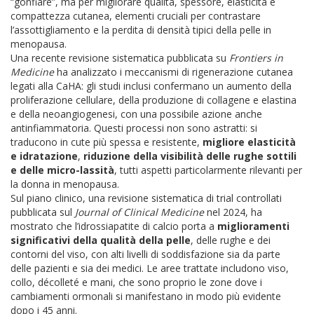
“gonfiare”, ma per migliorare qualità, spessore, elasticità e
compattezza cutanea, elementi cruciali per contrastare
l’assottigliamento e la perdita di densità tipici della pelle in
menopausa.
Una recente revisione sistematica pubblicata su
Frontiers in
Medicine
ha analizzato i meccanismi di rigenerazione cutanea
legati alla CaHA: gli studi inclusi confermano un aumento della
proliferazione cellulare, della produzione di collagene e elastina
e della neoangiogenesi, con una possibile azione anche
antinfiammatoria. Questi processi non sono astratti: si
traducono in cute più spessa e resistente,
migliore elasticità
e idratazione
,
riduzione della visibilità delle rughe sottili
e delle micro-lassità
, tutti aspetti particolarmente rilevanti per
la donna in menopausa.
Sul piano clinico, una revisione sistematica di trial controllati
pubblicata sul
Journal of Clinical Medicine
nel 2024, ha
mostrato che l’idrossiapatite di calcio porta a
miglioramenti
significativi della qualità della pelle
, delle rughe e dei
contorni del viso, con alti livelli di soddisfazione sia da parte
delle pazienti e sia dei medici. Le aree trattate includono viso,
collo, décolleté e mani, che sono proprio le zone dove i
cambiamenti ormonali si manifestano in modo più evidente
dopo i 45 anni.