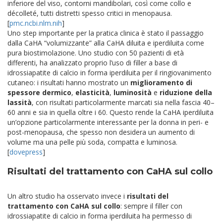
inferiore del viso, contorni mandibolari, così come collo e
décolleté, tutti distretti spesso critici in menopausa.
[
pmc.ncbi.nlm.nih
]​
Uno step importante per la pratica clinica è stato il passaggio
dalla CaHA “volumizzante” alla CaHA diluita e iperdiluita come
pura biostimolazione. Uno studio con 50 pazienti di età
differenti, ha analizzato proprio l’uso di filler a base di
idrossiapatite di calcio in forma iperdiluita per il ringiovanimento
cutaneo: i risultati hanno mostrato un
miglioramento di
spessore dermico
,
elasticità
,
luminosità
e
riduzione della
lassità
, con risultati particolarmente marcati sia nella fascia 40–
60 anni e sia in quella oltre i 60. Questo rende la CaHA iperdiluita
un’opzione particolarmente interessante per la donna in peri- e
post-menopausa, che spesso non desidera un aumento di
volume ma una pelle più soda, compatta e luminosa.
[
dovepress
]​
Risultati del trattamento con CaHA sul collo
Un altro studio ha osservato invece i
risultati del
trattamento con CaHA sul collo
: sempre il filler con
idrossiapatite di calcio in forma iperdiluita ha permesso di