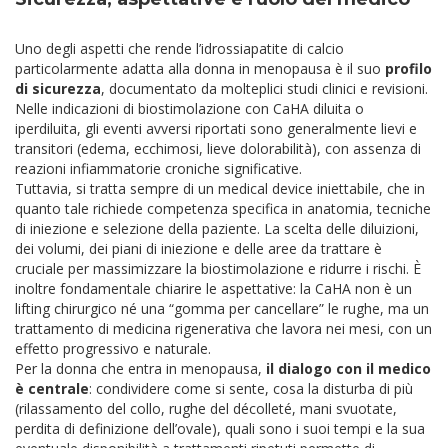
Uno degli aspetti che rende l’idrossiapatite di calcio
particolarmente adatta alla donna in menopausa è il suo
profilo
di sicurezza
, documentato da molteplici studi clinici e revisioni.
Nelle indicazioni di biostimolazione con CaHA diluita o
iperdiluita, gli eventi avversi riportati sono generalmente lievi e
transitori (edema, ecchimosi, lieve dolorabilità), con assenza di
reazioni infiammatorie croniche significative.
Tuttavia, si tratta sempre di un medical device iniettabile, che in
quanto tale richiede competenza specifica in anatomia, tecniche
di iniezione e selezione della paziente. La scelta delle diluizioni,
dei volumi, dei piani di iniezione e delle aree da trattare è
cruciale per massimizzare la biostimolazione e ridurre i rischi. È
inoltre fondamentale chiarire le aspettative: la CaHA non è un
lifting chirurgico né una “gomma per cancellare” le rughe, ma un
trattamento di medicina rigenerativa che lavora nei mesi, con un
effetto progressivo e naturale.
Per la donna che entra in menopausa,
il dialogo con il medico
è centrale
: condividere come si sente, cosa la disturba di più
(rilassamento del collo, rughe del décolleté, mani svuotate,
perdita di definizione dell’ovale), quali sono i suoi tempi e la sua