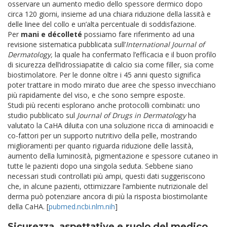
osservare un aumento medio dello spessore dermico dopo
circa 120 giorni, insieme ad una chiara riduzione della lassità e
delle linee del collo e un’alta percentuale di soddisfazione.
Per
mani e décolleté
possiamo fare riferimento ad una
revisione sistematica pubblicata sull’
International Journal of
Dermatology,
la quale ha confermato l’efficacia e il buon profilo
di sicurezza dell’idrossiapatite di calcio sia come filler, sia come
biostimolatore. Per le donne oltre i 45 anni questo significa
poter trattare in modo mirato due aree che spesso invecchiano
più rapidamente del viso, e che sono sempre esposte.
Studi più recenti esplorano anche protocolli combinati: uno
studio pubblicato sul
Journal of Drugs in Dermatology
ha
valutato la CaHA diluita con una soluzione ricca di aminoacidi e
co-fattori per un supporto nutritivo della pelle, mostrando
miglioramenti per quanto riguarda riduzione delle lassità,
aumento della luminosità, pigmentazione e spessore cutaneo in
tutte le pazienti dopo una singola seduta. Sebbene siano
necessari studi controllati più ampi, questi dati suggeriscono
che, in alcune pazienti, ottimizzare l’ambiente nutrizionale del
derma può potenziare ancora di più la risposta biostimolante
della CaHA. [
pubmed.ncbi.nlm.nih
]​
Sicurezza, aspettative e ruolo del medico