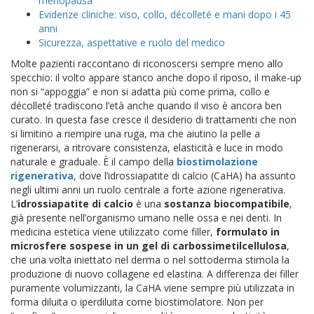
menopausa
Evidenze cliniche: viso, collo, décolleté e mani dopo i 45
anni
Sicurezza, aspettative e ruolo del medico
Molte pazienti raccontano di riconoscersi sempre meno allo
specchio: il volto appare stanco anche dopo il riposo, il make-up
non si “appoggia” e non si adatta più come prima, collo e
décolleté tradiscono l’età anche quando il viso è ancora ben
curato. In questa fase cresce il desiderio di trattamenti che non
si limitino a riempire una ruga, ma che aiutino la pelle a
rigenerarsi, a ritrovare consistenza, elasticità e luce in modo
naturale e graduale. È il campo della
biostimolazione
rigenerativa
, dove l’idrossiapatite di calcio (CaHA) ha assunto
negli ultimi anni un ruolo centrale a forte azione rigenerativa.
L’
idrossiapatite di calcio
è una
sostanza biocompatibile
,
già presente nell’organismo umano nelle ossa e nei denti. In
medicina estetica viene utilizzato come filler,
formulato in
microsfere sospese in un gel di carbossimetilcellulosa
,
che una volta iniettato nel derma o nel sottoderma stimola la
produzione di nuovo collagene ed elastina. A differenza dei filler
puramente volumizzanti, la CaHA viene sempre più utilizzata in
forma diluita o iperdiluita come biostimolatore. Non per