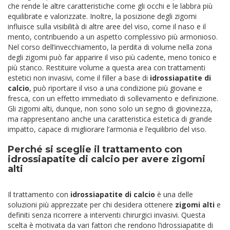
che rende le altre caratteristiche come gli occhi e le labbra più
equilibrate e valorizzate. Inoltre, la posizione degli zigomi
influisce sulla visibilità di altre aree del viso, come il naso e il
mento, contribuendo a un aspetto complessivo più armonioso.
Nel corso dell’invecchiamento, la perdita di volume nella zona
degli zigomi può far apparire il viso più cadente, meno tonico e
più stanco. Restituire volume a questa area con trattamenti
estetici non invasivi, come il filler a base di
idrossiapatite di
calcio
, può riportare il viso a una condizione più giovane e
fresca, con un effetto immediato di sollevamento e definizione.
Gli zigomi alti, dunque, non sono solo un segno di giovinezza,
ma rappresentano anche una caratteristica estetica di grande
impatto, capace di migliorare l’armonia e l’equilibrio del viso.
Perché si sceglie il trattamento con
idrossiapatite di calcio per avere zigomi
alti
Il trattamento con
idrossiapatite di calcio
è una delle
soluzioni più apprezzate per chi desidera ottenere
zigomi alti
e
definiti senza ricorrere a interventi chirurgici invasivi. Questa
scelta è motivata da vari fattori che rendono l’idrossiapatite di