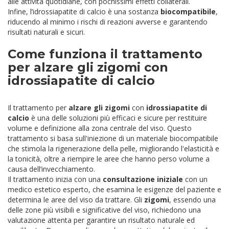
alle attività quotidiane, con pochissimi effetti collaterali.
Infine, l’idrossiapatite di calcio è una sostanza
biocompatibile
,
riducendo al minimo i rischi di reazioni avverse e garantendo
risultati naturali e sicuri.
Come funziona il trattamento
per alzare gli zigomi con
idrossiapatite di calcio
Il trattamento per
alzare gli zigomi
con
idrossiapatite di
calcio
è una delle soluzioni più efficaci e sicure per restituire
volume e definizione alla zona centrale del viso. Questo
trattamento si basa sull'iniezione di un materiale biocompatibile
che stimola la rigenerazione della pelle, migliorando l'elasticità e
la tonicità, oltre a riempire le aree che hanno perso volume a
causa dell’invecchiamento.
Il trattamento inizia con una
consultazione iniziale
con un
medico estetico esperto, che esamina le esigenze del paziente e
determina le aree del viso da trattare. Gli
zigomi
, essendo una
delle zone più visibili e significative del viso, richiedono una
valutazione attenta per garantire un risultato naturale ed