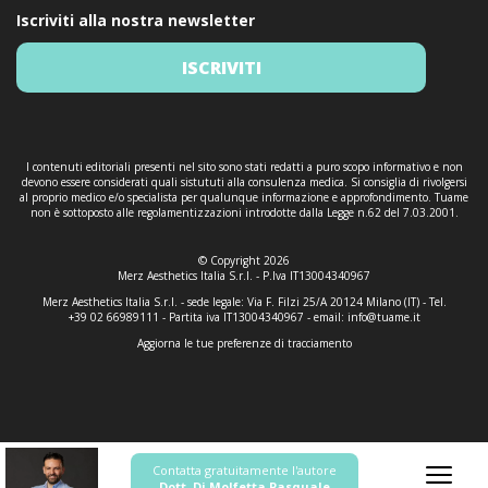
Iscriviti alla nostra newsletter
ISCRIVITI
I contenuti editoriali presenti nel sito sono stati redatti a puro scopo informativo e non
devono essere considerati quali sistututi alla consulenza medica. Si consiglia di rivolgersi
al proprio medico e/o specialista per qualunque informazione e approfondimento. Tuame
non è sottoposto alle regolamentizzazioni introdotte dalla Legge n.62 del 7.03.2001.
© Copyright 2026
Merz Aesthetics Italia S.r.l. - P.Iva IT13004340967
Merz Aesthetics Italia S.r.l. - sede legale: Via F. Filzi 25/A 20124 Milano (IT) - Tel.
+39 02 66989111 - Partita iva IT13004340967 - email:
info@tuame.it
Aggiorna le tue preferenze di tracciamento
Contatta gratuitamente l'autore
Dott. Di Molfetta Pasquale