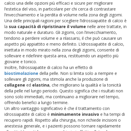
calcio una delle opzioni più efficaci e sicure per migliorare
l’estetica del viso, in particolare per chi cerca di contrastare
l’invecchiamento e la perdita di volume nella zona degli zigomi.
Una delle principali ragioni per scegliere l’idrossiapatite di calcio è
la
sua capacità di ripristinare il volume
nelle aree trattate, in
modo naturale e duraturo. Gli zigomi, con l’invecchiamento,
tendono a perdere volume e a rilassarsi, il che può causare un
aspetto più appiattito e meno definito. L’idrossiapatite di calcio,
iniettata in modo mirato nella zona degli zigomi, consente di
sollevare e ridefinire questa area, restituendo un aspetto più
giovane e tonico.
Inoltre, l’idrossiapatite di calcio ha un effetto di
biostimolazione
della pelle. Non si limita solo a riempire e
sollevare gli zigomi, ma stimola anche la produzione di
collagene
ed
elastina
, che migliorano la qualità e la tonicità
della pelle nel lungo periodo. Questo significa che i risultati non
sono solo immediati, ma continuano a migliorare nel tempo,
offrendo benefici a lungo termine.
Un altro vantaggio significativo è che il trattamento con
idrossiapatite di calcio è
minimamente invasivo
e ha tempi di
recupero rapidi. Rispetto alla chirurgia, non richiede incisioni o
anestesia generale, e i pazienti possono tornare rapidamente