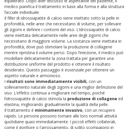
equilibrato. Dopo aver discusso le aspettative del paziente, il
medico pianifica il trattamento in base alla forma e alla struttura
facciale individuale.
Il filler di idrossiapatite di calcio viene iniettato sotto la pelle in
profondità, nelle aree che necessitano di volume, per sollevare
gli zigomi e definire i contorni del viso. L’idrossiapatite di calcio
viene iniettata delicatamente nelle aree degli zigomi che
necessitano di maggiore volume. La sostanza viene iniettata in
profondità, dove può stimolare la produzione di collagene
mentre ripristina il volume perso. Dopo l’iniezione, il medico può
modellare delicatamente la zona trattata per garantire una
distribuzione uniforme del prodotto e ottenere il risultato
desiderato. Questo passaggio è essenziale per ottenere un
aspetto naturale e armonioso.
I
risultati sono immediatamente visibili
, con un
sollevamento naturale degli zigomi e una miglior definizione del
viso. L’effetto continua a migliorare nel tempo, poiché
l’idrossiapatite di calcio stimola la
produzione di collagene
ed
elastina, migliorando gradualmente la qualità della pelle.
Il trattamento è
minimamente invasivo
, con un recupero
rapido. Le persone possono tornare alle loro normali attività
quotidiane quasi immediatamente. I piccoli effetti collaterali,
come il gonfiore o l'arrossamento, di solito scompaiono in