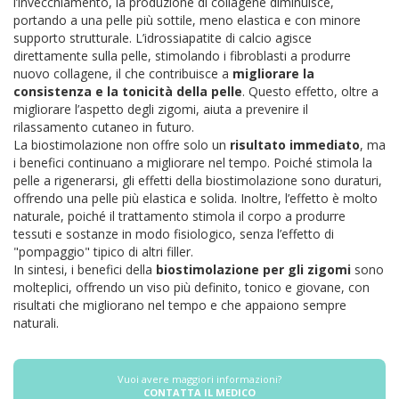
l’invecchiamento, la produzione di collagene diminuisce,
portando a una pelle più sottile, meno elastica e con minore
supporto strutturale. L’idrossiapatite di calcio agisce
direttamente sulla pelle, stimolando i fibroblasti a produrre
nuovo collagene, il che contribuisce a
migliorare la
consistenza e la tonicità della pelle
. Questo effetto, oltre a
migliorare l’aspetto degli zigomi, aiuta a prevenire il
rilassamento cutaneo in futuro.
La biostimolazione non offre solo un
risultato immediato
, ma
i benefici continuano a migliorare nel tempo. Poiché stimola la
pelle a rigenerarsi, gli effetti della biostimolazione sono duraturi,
offrendo una pelle più elastica e solida. Inoltre, l’effetto è molto
naturale, poiché il trattamento stimola il corpo a produrre
tessuti e sostanze in modo fisiologico, senza l’effetto di
"pompaggio" tipico di altri filler.
In sintesi, i benefici della
biostimolazione per gli zigomi
sono
molteplici, offrendo un viso più definito, tonico e giovane, con
risultati che migliorano nel tempo e che appaiono sempre
naturali.
Vuoi avere maggiori informazioni?
CONTATTA IL MEDICO