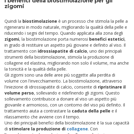
I benefici della biostimolazione per gli
zigomi
Quindi la
biostimolazione
è un processo che stimola la pelle a
rigenerarsi in modo naturale, migliorando la qualità della pelle e
riducendo i segni del tempo. Quando applicata alla zona degli
zigomi
, la biostimolazione porta numerosi
benefici estetici
,
in grado di restituire un aspetto più giovane e definito al viso. Il
trattamento con
idrossiapatite di calcio
, uno dei principali
strumenti della biostimolazione, stimola la produzione di
collagene ed elastina, migliorando non solo il volume, ma anche
la tonicità e la qualità della pelle.
Gli zigomi sono una delle aree più soggette alla perdita di
volume con l'invecchiamento. La biostimolazione, attraverso
l'iniezione di idrossiapatite di calcio, consente di
ripristinare il
volume perso
, sollevando e ridefinendo gli zigomi. Questo
sollevamento contribuisce a donare al viso un aspetto più
giovanile e armonioso, con un contorno del viso più definito. Il
trattamento aiuta a contrastare la
caduta della pelle
e il
rilassamento che avviene con il tempo.
Uno dei principali benefici della biostimolazione è la sua capacità
di
stimolare la produzione di
collagene
. Con