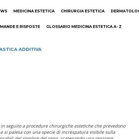
EWS
MEDICINA ESTETICA
CHIRURGIA ESTETICA
DERMATOLO
MANDE E RISPOSTE
GLOSSARIO MEDICINA ESTETICA A- Z
STICA ADDITIVA
si in seguito a procedure chirurgiche estetiche che prevedono
e si palesa con una specie di increspatura visibile sulla
onsabili del rippling del seno, scatenando una reazione