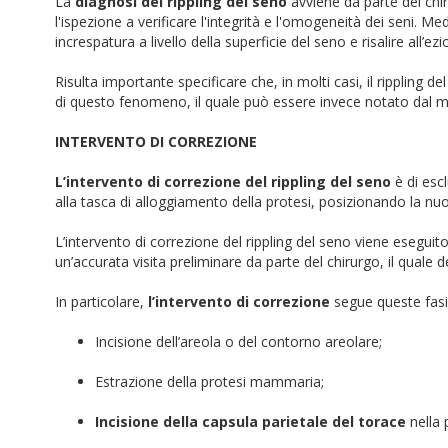
La
diagnosi del rippling del seno
avviene da parte del chir
l'ispezione a verificare l'integrità e l'omogeneità dei seni. M
increspatura a livello della superficie del seno e risalire all’ezi
Risulta importante specificare che, in molti casi, il rippling
di questo fenomeno, il quale può essere invece notato dal me
INTERVENTO DI CORREZIONE
L’intervento di correzione del rippling del seno
è di esc
alla tasca di alloggiamento della protesi, posizionando la nu
L’intervento di correzione del rippling del seno viene eseguit
un’accurata visita preliminare da parte del chirurgo, il quale
In particolare,
l’intervento di correzione
segue queste fasi
Incisione dell’areola o del contorno areolare;
Estrazione della protesi mammaria;
Incisione della capsula parietale del torace
nella 