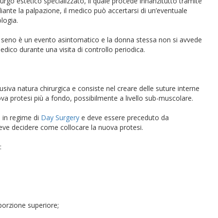
urgo estetico specializzato, il quale procede innanzitutto tramite
ediante la palpazione, il medico può accertarsi di un’eventuale
ologia.
 del seno è un evento asintomatico e la donna stessa non si avvede
dico durante una visita di controllo periodica.
lusiva natura chirurgica e consiste nel creare delle suture interne
ova protesi più a fondo, possibilmente a livello sub-muscolare.
o in regime di
Day Surgery
e deve essere preceduto da
 deve decidere come collocare la nuova protesi.
:
porzione superiore;