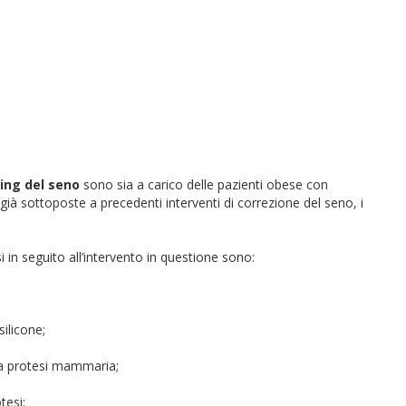
pling del seno
sono sia a carico delle pazienti obese con
 già sottoposte a precedenti interventi di correzione del seno, i
 in seguito all’intervento in questione sono:
silicone;
va protesi mammaria;
tesi;