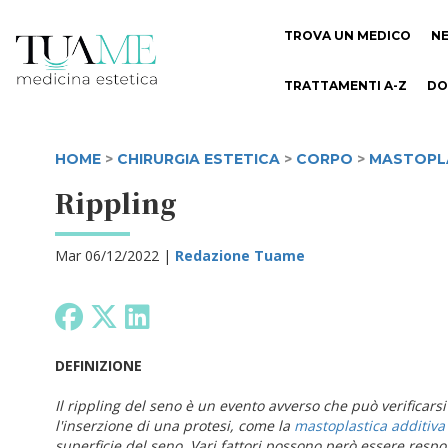
TROVA UN MEDICO
N
TRATTAMENTI A-Z
DO
HOME
>
CHIRURGIA ESTETICA
>
CORPO
>
MASTOPLA
Rippling
Mar 06/12/2022 |
Redazione Tuame
DEFINIZIONE
Il rippling del seno è un evento avverso che può verificar
l'inserzione di una protesi, come la
mastoplastica additiva
superficie del seno. Vari fattori possono però essere resp