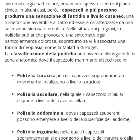
sintomatologia particolare, rimanendo spesso silenti sul piano
clinico.
In alcuni casi, però,
i capezzoli in più possono
produrre una sensazione di fastidio a livello cutaneo,
una
tumefazione avvertibile al tatto ed essere caratterizzate da una
secrezione sierosa o ematica. Nelle situazioni più gravi, la
politelia può anche provocare una sintomatologia
particolarmente dolorosa, soprattutto se vi è associata una
forma di neoplasia, come la Malattia di Paget.
La
classificazione della politelia
può avvenire distinguendo la
zona anatomica dove il capezzolo mammario attecchisce in:
Politelia toracica,
in cui i capezzoli soprannumerari
mammari si localizzano a livello toracico;
Politelia ascellare,
nella quale il capezzolo in più si
dispone a livello del cavo ascellare;
Politelia addominale,
dove i capezzoli esuberanti
possono emergere a livello della superficie dell'addome;
Politelia inguinale,
nella quale i capezzoli
soprannumerari si dispongono a livello dell'inguine o della