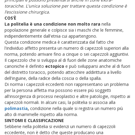
toraciche. L'unica soluzione per trattare questa condizione è
l’escissione chirurgica.
COS’È
La politelia è una condizione non molto rara
nella
popolazione generale e colpisce sia i maschi che le femmine,
indipendentemente dall'etnia cui appartengono.
Questa condizione medica è caratterizzata dal fatto che
l'individuo affetto presenta un numero di capezzoli superiori alla
norma, potendo arrivare fino a cinque o sei capezzoli aggiuntivi.
Il capezzolo che si sviluppa al di fuori delle zone anatomiche
canoniche è definito
ectopico
e può svilupparsi anche al di fuori
del distretto toracico, potendo attecchire addirittura a livello
dell'inguine, della radice della coscia o della spalla.
Di norma i capezzoli eccedenti non rappresentano un problema
per la persona affetta ma possono essere più soggetti
all'insorgenza di processi neoplastici e altre patologie, rispetto ai
capezzoli normali. In alcuni casi, la politelia si associa alla
polimastia
,
condizione nella quale si registra un numero più
alto di mammelle rispetto alla norma.
SINTOMI E CLASSIFICAZIONE
Sebbene nella politelia si evidenzi un numero di capezzoli
eccedente, non è detto che queste producano una