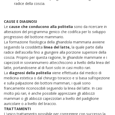
radice della coscia.
CAUSE E DIAGNOSI
Le
cause che conducono alla politelia
sono da ricercare in
alterazioni del programma genico che codifica per lo sviluppo
progressivo del bottone mammario.
La formazione fisiologica della ghiandola mammaria avviene
seguendo la cosiddetta
linea del latte,
la quale parte dalla
radice dell'ascella fino a giungere alla porzione superiore della
coscia. Proprio per questa ragione, le ghiandole mammarie e i
capezzoli in sovrannumero attecchiscono a livello della linea del
latte, portandosene al di fuori solo in casi molto rari.
La
diagnosi della politelia
viene effettuata dal medico di
medicina estetica o dal chirurgo toracico e si basa sull'ispezione
e sulla palpazione dei bottoni mammari, i quali sono
francamente riconoscibili seguendo la linea del latte. In casi
molto più rari, è anche possibile apprezzare gli abbozzi
mammari o gli abbozzi capezzolari a livello del padiglione
auricolare o a livello del braccio.
TRATTAMENTI
L'unico trattamento possibile per correggere con successo la