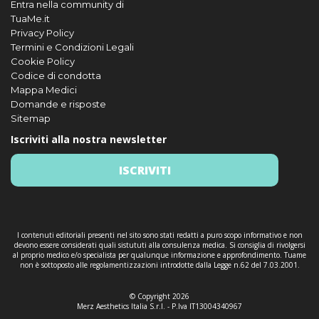
Entra nella community di
TuaMe.it
Privacy Policy
Termini e Condizioni Legali
Cookie Policy
Codice di condotta
Mappa Medici
Domande e risposte
Sitemap
Iscriviti alla nostra newsletter
ISCRIVITI
I contenuti editoriali presenti nel sito sono stati redatti a puro scopo informativo e non
devono essere considerati quali sistututi alla consulenza medica. Si consiglia di rivolgersi
al proprio medico e/o specialista per qualunque informazione e approfondimento. Tuame
non è sottoposto alle regolamentizzazioni introdotte dalla Legge n.62 del 7.03.2001.
© Copyright 2026
Merz Aesthetics Italia S.r.l. - P.Iva IT13004340967