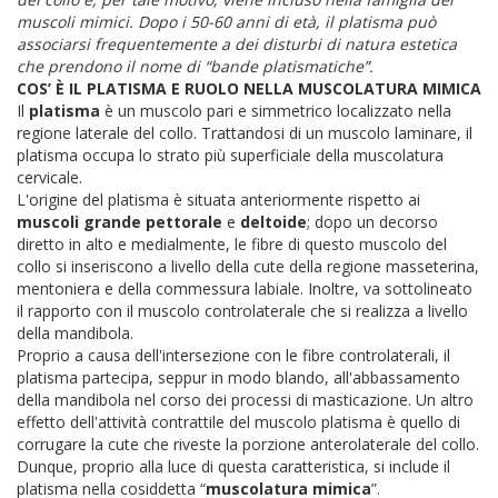
muscoli mimici. Dopo i 50-60 anni di età, il platisma può
associarsi frequentemente a dei disturbi di natura estetica
che prendono il nome di “bande platismatiche”.
COS’ È IL PLATISMA E RUOLO NELLA MUSCOLATURA MIMICA
Il
platisma
è un muscolo pari e simmetrico localizzato nella
regione laterale del collo. Trattandosi di un muscolo laminare, il
platisma occupa lo strato più superficiale della muscolatura
cervicale.
L'origine del platisma è situata anteriormente rispetto ai
muscoli grande pettorale
e
deltoide
; dopo un decorso
diretto in alto e medialmente, le fibre di questo muscolo del
collo si inseriscono a livello della cute della regione masseterina,
mentoniera e della commessura labiale. Inoltre, va sottolineato
il rapporto con il muscolo controlaterale che si realizza a livello
della mandibola.
Proprio a causa dell'intersezione con le fibre controlaterali, il
platisma partecipa, seppur in modo blando, all'abbassamento
della mandibola nel corso dei processi di masticazione.
Un altro
effetto dell'attività contrattile del muscolo platisma è quello di
corrugare la cute che riveste la porzione anterolaterale del collo.
Dunque, proprio alla luce di questa caratteristica, si include il
platisma nella cosiddetta “
muscolatura mimica
”.