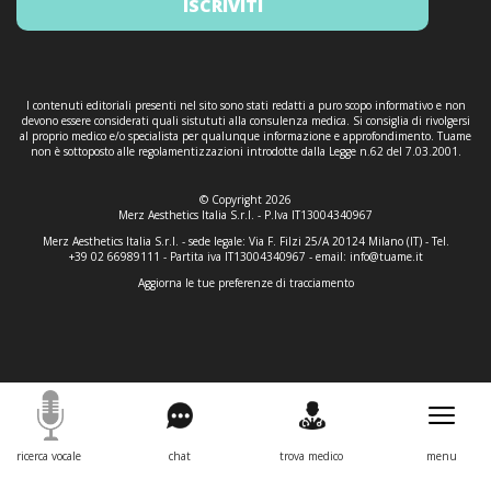
ISCRIVITI
I contenuti editoriali presenti nel sito sono stati redatti a puro scopo informativo e non
devono essere considerati quali sistututi alla consulenza medica. Si consiglia di rivolgersi
al proprio medico e/o specialista per qualunque informazione e approfondimento. Tuame
non è sottoposto alle regolamentizzazioni introdotte dalla Legge n.62 del 7.03.2001.
© Copyright 2026
Merz Aesthetics Italia S.r.l. - P.Iva IT13004340967
Merz Aesthetics Italia S.r.l. - sede legale: Via F. Filzi 25/A 20124 Milano (IT) - Tel.
+39 02 66989111 - Partita iva IT13004340967 - email:
info@tuame.it
Aggiorna le tue preferenze di tracciamento
ricerca vocale
chat
trova medico
menu
Informativa sulla raccolta