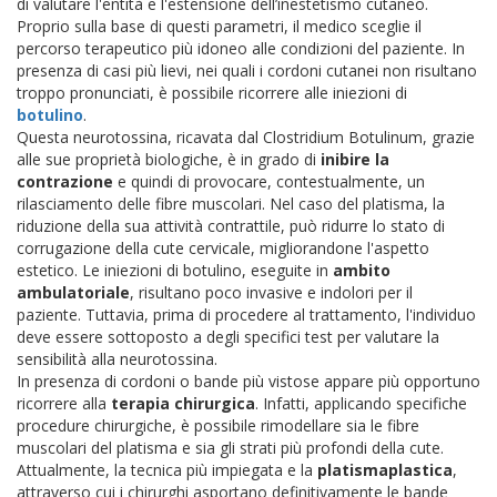
di valutare l'entità e l'estensione dell’inestetismo cutaneo.
Proprio sulla base di questi parametri, il medico sceglie il
percorso terapeutico più idoneo alle condizioni del paziente. In
presenza di casi più lievi, nei quali i cordoni cutanei non risultano
troppo pronunciati, è possibile ricorrere alle iniezioni di
botulino
.
Questa neurotossina, ricavata dal Clostridium Botulinum, grazie
alle sue proprietà biologiche, è in grado di
inibire la
contrazione
e quindi di provocare, contestualmente, un
rilasciamento delle fibre muscolari. Nel caso del platisma, la
riduzione della sua attività contrattile, può ridurre lo stato di
corrugazione della cute cervicale, migliorandone l'aspetto
estetico. Le iniezioni di botulino, eseguite in
ambito
ambulatoriale
, risultano poco invasive e indolori per il
paziente. Tuttavia, prima di procedere al trattamento, l'individuo
deve essere sottoposto a degli specifici test per valutare la
sensibilità alla neurotossina.
In presenza di cordoni o bande più vistose appare più opportuno
ricorrere alla
terapia chirurgica
. Infatti, applicando specifiche
procedure chirurgiche, è possibile rimodellare sia le fibre
muscolari del platisma e sia gli strati più profondi della cute.
Attualmente, la tecnica più impiegata e la
platismaplastica
,
attraverso cui i chirurghi asportano definitivamente le bande