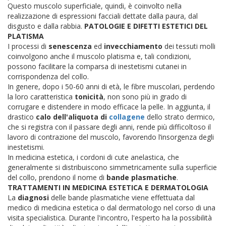
Questo muscolo superficiale, quindi, è coinvolto nella
realizzazione di espressioni facciali dettate dalla paura, dal
disgusto e dalla rabbia.
PATOLOGIE E DIFETTI ESTETICI DEL
PLATISMA
I processi di
senescenza
ed
invecchiamento
dei tessuti molli
coinvolgono anche il muscolo platisma e, tali condizioni,
possono facilitare la comparsa di inestetismi cutanei in
corrispondenza del collo.
In genere, dopo i 50-60 anni di età, le fibre muscolari, perdendo
la loro caratteristica
tonicità
, non sono più in grado di
corrugare e distendere in modo efficace la pelle. In aggiunta, il
drastico
calo dell'aliquota di
collagene
dello strato dermico,
che si registra con il passare degli anni, rende più difficoltoso il
lavoro di contrazione del muscolo, favorendo l’insorgenza degli
inestetismi.
In medicina estetica, i cordoni di cute anelastica, che
generalmente si distribuiscono simmetricamente sulla superficie
del collo, prendono il nome di
bande
plasmatiche
.
TRATTAMENTI IN MEDICINA ESTETICA E DERMATOLOGIA
La
diagnosi
delle bande plasmatiche viene effettuata dal
medico di medicina estetica o dal dermatologo nel corso di una
visita specialistica. Durante l'incontro, l'esperto ha la possibilità