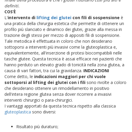
definiti.
COS’È
L'
intervento di
lifting dei glutei
con fili di sospensione
è
una pratica della chirurgia estetica che permette di ottenere un
profilo più slanciato e dinamico dei glutei, grazie alla messa in
trazione degli stessi per mezzo di appositi fili di sospensione.
Tale metodica è effettuata in coloro che non desiderano
sottoporsi a interventi più invasivi come la gluteoplastica e,
equivalentemente, all'inserzione di protesi biocompatibili nelle
tasche glutee.
Questa tecnica è assai efficace nei pazienti che
hanno perduto un elevato grado di tonicità nella zona glutea, a
causa di vari fattori, tra cui la gravidanza.
INDICAZIONI
Come detto, le
indicazioni maggiori per chi vuole
sottoporsi al lifting dei glutei con i fili
sono rivolte a coloro
che desiderano ottenere un rimodellamento in positivo
dell'intera regione glutea senza dover ricorrere a invasivi
interventi chirurgici o para-chirurgici.
I vantaggi apportati da questa tecnica rispetto alla classica
gluteoplastica
sono diversi:
Risultato più duraturo;