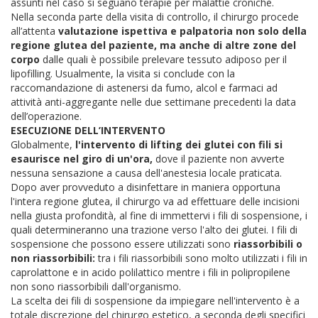
assunti nel caso si seguano terapie per malattie croniche.
Nella seconda parte della visita di controllo, il chirurgo procede
all’attenta
valutazione ispettiva e palpatoria non solo della
regione glutea del paziente, ma anche di altre zone del
corpo
dalle quali è possibile prelevare tessuto adiposo per il
lipofilling. Usualmente, la visita si conclude con la
raccomandazione di astenersi da fumo, alcol e farmaci ad
attività anti-aggregante nelle due settimane precedenti la data
dell’operazione.
ESECUZIONE DELL’INTERVENTO
Globalmente,
l'intervento di lifting dei glutei con fili si
esaurisce nel giro di un'ora,
dove il paziente non avverte
nessuna sensazione a causa dell'anestesia locale praticata.
Dopo aver provveduto a disinfettare in maniera opportuna
l'intera regione glutea, il chirurgo va ad effettuare delle incisioni
nella giusta profondità, al fine di immettervi i fili di sospensione, i
quali determineranno una trazione verso l'alto dei glutei.
I fili di
sospensione che possono essere utilizzati sono
riassorbibili o
non riassorbibili:
tra i fili riassorbibili sono molto utilizzati i fili in
caprolattone e in acido polilattico mentre i fili in polipropilene
non sono riassorbibili dall'organismo.
La scelta dei fili di sospensione da impiegare nell'intervento è a
totale discrezione del chirurgo estetico, a seconda degli specifici