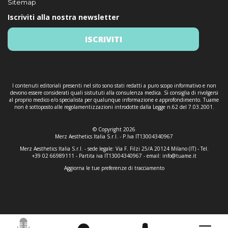
Sitemap
Iscriviti alla nostra newsletter
ISCRIVITI
I contenuti editoriali presenti nel sito sono stati redatti a puro scopo informativo e non
devono essere considerati quali sistututi alla consulenza medica. Si consiglia di rivolgersi
al proprio medico e/o specialista per qualunque informazione e approfondimento. Tuame
non è sottoposto alle regolamentizzazioni introdotte dalla Legge n.62 del 7.03.2001.
© Copyright 2026
Merz Aesthetics Italia S.r.l. - P.Iva IT13004340967
Merz Aesthetics Italia S.r.l. - sede legale: Via F. Filzi 25/A 20124 Milano (IT) - Tel.
+39 02 66989111 - Partita iva IT13004340967 - email:
info@tuame.it
Aggiorna le tue preferenze di tracciamento