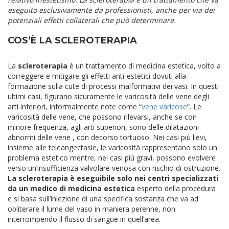
eseguito esclusivamente da professionisti, anche per via dei
potenziali effetti collaterali che può determinare.
COS’È LA SCLEROTERAPIA
La
scleroterapia
è un trattamento di medicina estetica, volto a
correggere e mitigare gli effetti anti-estetici dovuti alla
formazione sulla cute di processi malformativi dei vasi. In questi
ultimi casi, figurano sicuramente le varicosità delle vene degli
arti inferiori, informalmente note come “
vene varicose
”. Le
varicosità delle vene, che possono rilevarsi, anche se con
minore frequenza, agli arti superiori, sono delle dilatazioni
abnormi delle vene , con decorso tortuoso. Nei casi più lievi,
insieme alle teleangectasie, le varicosità rappresentano solo un
problema estetico mentre, nei casi più gravi, possono evolvere
verso un’insufficienza valvolare venosa con rischio di ostruzione.
La scleroterapia è eseguibile solo nei centri specializzati
da un medico di medicina estetica
esperto della procedura
e si basa sull’iniezione di una specifica sostanza che va ad
obliterare il lume del vaso in maniera perenne, non
interrompendo il flusso di sangue in quell’area.