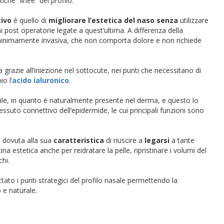
che “linee” del profilo.
tivo
è quello di
migliorare l’estetica del naso
senza
utilizzare
i post operatorie legate a quest’ultima. A differenza della
ica minimamente invasiva, che non comporta dolore e non richiede
 grazie all’iniezione nel sottocute, nei punti che necessitano di
o l’
acido ialuronico
.
bile, in quanto è naturalmente presente nel derma, e questo lo
ssuto connettivo dell’epidermide, le cui principali funzioni sono
 dovuta alla sua
caratteristica
di riuscire a
legarsi
a tante
na estetica anche per reidratare la pelle, ripristinare i volumi del
hi.
iettato i punti strategici del profilo nasale permettendo la
 e naturale.