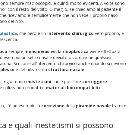
on sono sempre macroscopici, e quindi molto evidenti. A volte sono
no” con il resto del volto. O meglio, se chiediamo al paziente il
ta che riceviamo è semplicemente che non vede il proprio naso
oco definito.
plastica
, che però è un
intervento chirurgico
vero proprio, e
alescenza.
tica
sempre
meno invasive
, la
rinoplastica
viene effettuata
ad esempio un setto nasale deviato o comunque qualsiasi
toria. Si ricorre all’intervento chirurgico anche quando si devono
plesso
e definitivo sulla
struttura nasale
.
, riguardano
inestetismi
che è possibile
correggere
te utilizzando prodotti e
materiali biocompatibili
e
nto, c’è ad esempio la
correzione
della
piramide nasale
tramite
ca e quali inestetismi si possono