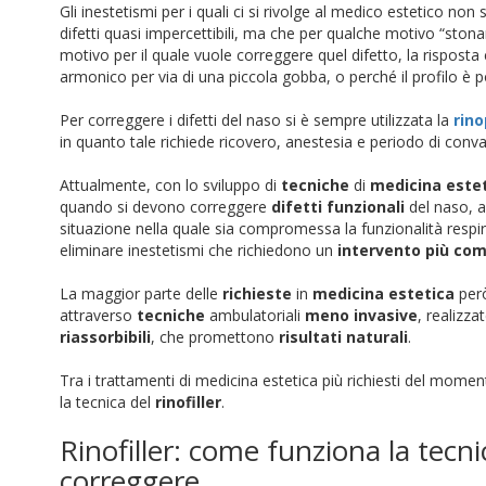
Gli inestetismi per i quali ci si rivolge al medico estetico n
difetti quasi impercettibili, ma che per qualche motivo “stona
motivo per il quale vuole correggere quel difetto, la rispos
armonico per via di una piccola gobba, o perché il profilo è p
Per correggere i difetti del naso si è sempre utilizzata la
rino
in quanto tale richiede ricovero, anestesia e periodo di conv
Attualmente, con lo sviluppo di
tecniche
di
medicina este
quando si devono correggere
difetti funzionali
del naso, 
situazione nella quale sia compromessa la funzionalità respira
eliminare inestetismi che richiedono un
intervento
più com
La maggior parte delle
richieste
in
medicina estetica
però
attraverso
tecniche
ambulatoriali
meno invasive
, realizza
riassorbibili
, che promettono
risultati naturali
.
Tra i trattamenti di medicina estetica più richiesti del mome
la tecnica del
rinofiller
.
Rinofiller: come funziona la tecni
correggere