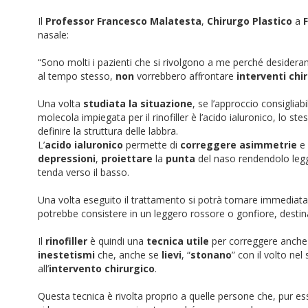
Il
Professor Francesco Malatesta
,
Chirurgo Plastico
a
nasale:
“Sono molti i pazienti che si rivolgono a me perché desider
al tempo stesso,
non
vorrebbero affrontare
interventi chir
Una volta
studiata la situazione
, se l’approccio consigliab
molecola impiegata per il rinofiller è l’acido ialuronico, lo 
definire la struttura delle labbra.
L’
acido ialuronico
permette di
correggere
asimmetrie
e
depressioni
,
proiettare
la
punta
del naso rendendolo leg
tenda verso il basso.
Una volta eseguito il trattamento si potrà tornare immediatame
potrebbe consistere in un leggero rossore o gonfiore, destin
Il
rinofiller
è quindi una
tecnica utile
per correggere anche 
inestetismi
che, anche se
lievi
, “
stonano
” con il volto n
all’
intervento chirurgico
.
Questa tecnica è rivolta proprio a quelle persone che, pur es