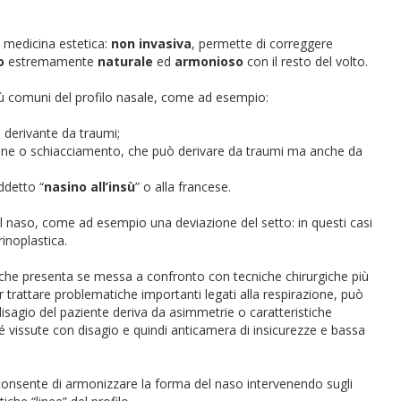
i medicina estetica:
non invasiva
, permette di correggere
o
estremamente
naturale
ed
armonioso
con il resto del volto.
più comuni del profilo nasale, come ad esempio:
 derivante da traumi;
ione o schiacciamento, che può derivare da traumi ma anche da
ddetto “
nasino all’insù
” o alla francese.
 del naso, come ad esempio una deviazione del setto: in questi casi
rinoplastica.
gi che presenta se messa a confronto con tecniche chirurgiche più
r trattare problematiche importanti legati alla respirazione, può
isagio del paziente deriva da asimmetrie o caratteristiche
é vissute con disagio e quindi anticamera di insicurezze e bassa
he consente di armonizzare la forma del naso intervenendo sugli