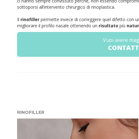
ci hanno sempre convissuto perché, non essendo compromess
sottoporsi all’intervento chirurgico di rinoplastica.
Il
rinofiller
permette invece di correggere quel difetto con 
migliorare il profilo nasale ottenendo un
risultato
più
natur
Vuoi avere mag
CONTATT
RINOFILLER