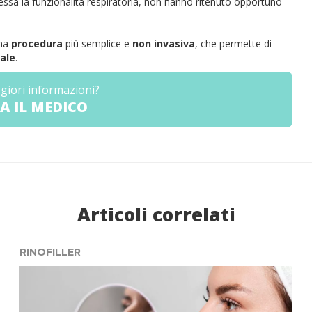
a la funzionalità respiratoria, non hanno ritenuto opportuno
una
procedura
più semplice e
non invasiva
, che permette di
ale
.
giori informazioni?
A IL MEDICO
Articoli correlati
RINOFILLER