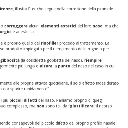
Firenze
, illustra l’iter che segue nella correzione della piramide
ano
correggere
alcuni
elementi estetici
del loro
naso
, ma che,
urgici
e anestesia.
ile è proprio quello del
rinofiller
procedo al trattamento. La
stesso prodotto impiegato per il riempimento delle rughe o per
gibbosità
(la cosiddetta gobbetta del naso),
riempire
germente più lungo o
alzare
la
punta
del naso nel caso in cui
nte alle proprie attività quotidiane, il solo effetto indesiderato
ato a sparire rapidamente”.
i più
piccoli difetti
del naso. Parliamo proprio di quegli
el suo complesso, ma
non
sono tali da “
giustificare
” il ricorso
sendo consapevoli del piccolo difetto del proprio profilo nasale,