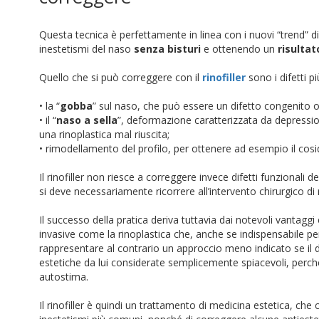
Questa tecnica è perfettamente in linea con i nuovi “trend” d
inestetismi del naso
senza bisturi
e ottenendo un
risultat
Quello che si può correggere con il
rinofiller
sono i difetti 
• la “
gobba
” sul naso, che può essere un difetto congenito o
• il “
naso a sella
”, deformazione caratterizzata da depress
una rinoplastica mal riuscita;
• rimodellamento del profilo, per ottenere ad esempio il cosi
Il rinofiller non riesce a correggere invece difetti funzionali
si deve necessariamente ricorrere all’intervento chirurgico di 
Il successo della pratica deriva tuttavia dai notevoli vantag
invasive come la rinoplastica che, anche se indispensabile pe
rappresentare al contrario un approccio meno indicato se il d
estetiche da lui considerate semplicemente spiacevoli, perch
autostima.
Il rinofiller è quindi un trattamento di medicina estetica, c