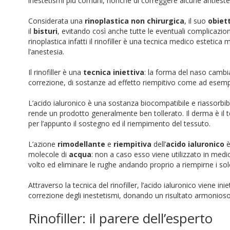
inestetismi più comuni, nonché di correggere alcune antiesteti
Considerata una
rinoplastica non chirurgica
, il suo
obiet
il
bisturi
, evitando così anche tutte le eventuali complicazion
rinoplastica infatti il rinofiller è una tecnica medico estet
l’anestesia.
Il rinofiller è una
tecnica iniettiva
: la forma del naso cambia
correzione, di sostanze ad effetto riempitivo come ad esempi
L’acido ialuronico è una sostanza biocompatibile e riassorbi
rende un prodotto generalmente ben tollerato. Il derma è il te
per l’appunto il sostegno ed il riempimento del tessuto.
L’azione
rimodellante
e
riempitiva
dell’
acido ialuronico
è
molecole di
acqua
: non a caso esso viene utilizzato in medici
volto ed eliminare le rughe andando proprio a riempirne i solc
Attraverso la tecnica del rinofiller, l’acido ialuronico viene in
correzione degli inestetismi, donando un risultato armonioso
Rinofiller: il parere dell’esperto