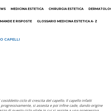
EWS
MEDICINA ESTETICA
CHIRURGIA ESTETICA
DERMATOLO
MANDE E RISPOSTE
GLOSSARIO MEDICINA ESTETICA A- Z
O CAPELLI
osiddetto ciclo di crescita del capello. Il capello infatti
sce progressivamente, si assesta e poi infine cade, dando origine
zo di questo ciclo vitale in cui si assiste a una progressiva