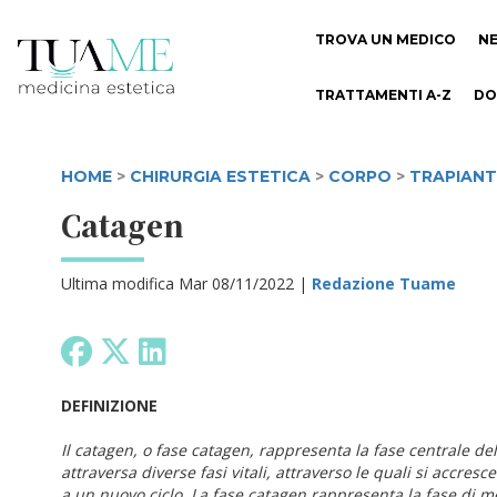
TROVA UN MEDICO
N
TRATTAMENTI A-Z
DO
HOME
>
CHIRURGIA ESTETICA
>
CORPO
>
TRAPIANT
Catagen
Ultima modifica Mar 08/11/2022 |
Redazione Tuame
DEFINIZIONE
Il catagen, o fase catagen, rappresenta la fase centrale del c
attraversa diverse fasi vitali, attraverso le quali si accre
a un nuovo ciclo. La fase catagen rappresenta la fase di mez