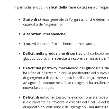
In particolar modo, i
deficit della fase catagen
più freque
Stato di stress
generale dell’organismo, che determina
catabolici dell’organismo;
Alterazioni metaboliche
;
Traumi
di natura fisica, chimica o meccanica;
Deficit nella produzione di cortisolo:
il cortisolo p
glucocorticoidi, che esercita un’azione permissiva per l’u
Deficit del pathway metabolico del glucosio e de
ha il fine di indirizzare la cellula proliferante del nuo
di glicogeno a disposizione, più la cellula migra verso
anagen.
Se dunque nella fase catagen si ha un’alteraz
nuova fase anagen;
Deficit di estrone:
L’estrone è un ormone steroideo de
ruolo rilevante nel favorire la crescita delle cellule del
all’apporto del cortisone e del glicogeno. Una
deficita