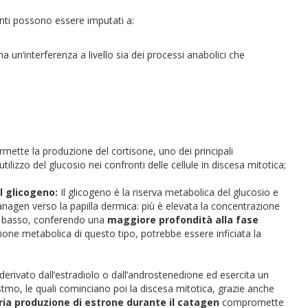
nti possono essere imputati a:
 un’interferenza a livello sia dei processi anabolici che
ermette la produzione del cortisone, uno dei principali
tilizzo del glucosio nei confronti delle cellule in discesa mitotica;
l glicogeno:
Il glicogeno è la riserva metabolica del glucosio e
vo anagen verso la papilla dermica: più è elevata la concentrazione
 il basso, conferendo una
maggiore profondità alla fase
ione metabolica di questo tipo, potrebbe essere inficiata la
rivato dall’estradiolo o dall’androstenedione ed esercita un
l’istmo, le quali cominciano poi la discesa mitotica, grazie anche
ria produzione di estrone durante il catagen
compromette