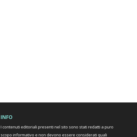
INFO
I contenuti editoriali presenti nel sito sono stati redatti a puro
scopo informativo e non devono essere considerati quali