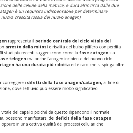
zione delle cellule della matrice, e dura all’incirca dalle due
e catagen è un requisito indispensabile per determinare
a nuova crescita (ossia del nuovo anagen).
gen
rappresenta il
periodo centrale del ciclo vitale del
con
arresto della mitosi
e risalita del bulbo pilifero con perdita
 Gli studi più recenti suggeriscono come la
fase catagen
sia
fase telogen
ma anche l’anagen incipiente del nuovo ciclo
atagen ha una durata più ridotta
ed è raro che si spinga oltre
er correggere i
difetti della fase anagen/catagen,
al fine di
telone, dove l’effluvio può essere molto significativo.
o vitale del capello poiché da questo dipendono il normale
via, possono manifestarsi dei
deficit della fase catagen
oppure in una cattiva qualità dei processi cellulari che