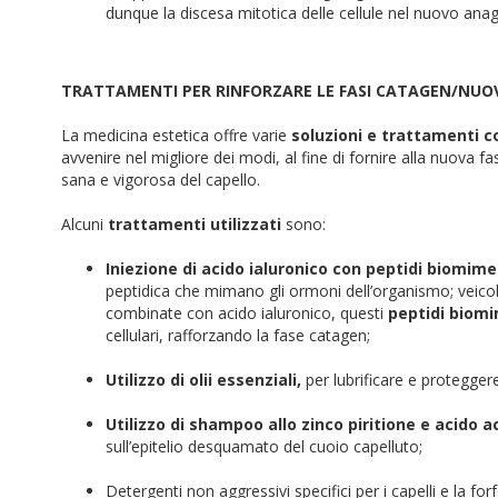
dunque la discesa mitotica delle cellule nel nuovo ana
TRATTAMENTI PER RINFORZARE LE FASI CATAGEN/NU
La medicina estetica offre varie
soluzioni e trattamenti c
avvenire nel migliore dei modi, al fine di fornire alla nuova f
sana e vigorosa del capello.
Alcuni
trattamenti utilizzati
sono:
Iniezione di acido ialuronico con peptidi biomimet
peptidica che mimano gli ormoni dell’organismo; veicolat
combinate con acido ialuronico, questi
peptidi biomi
cellulari, rafforzando la fase catagen;
Utilizzo di olii essenziali,
per lubrificare e proteggere
Utilizzo di shampoo allo zinco piritione e acido ac
sull’epitelio desquamato del cuoio capelluto;
Detergenti non aggressivi specifici per i capelli e la for