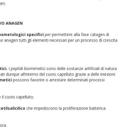
gen.
OVO ANAGEN
osmetologici specifici
per permettere alla fase catagen di
ase anagen tutti gli elementi necessari per un processo di crescita
ici.
I peptidi biomimetici sono delle sostanze artificiali di natura
i dunque all’interno del cuoio capelluto grazie a delle iniezioni
metici
possono favorire o arrestare determinati processi
 il cuoio capelluto;
etilsalicilico
che impediscono la proliferazione batterica
fora.