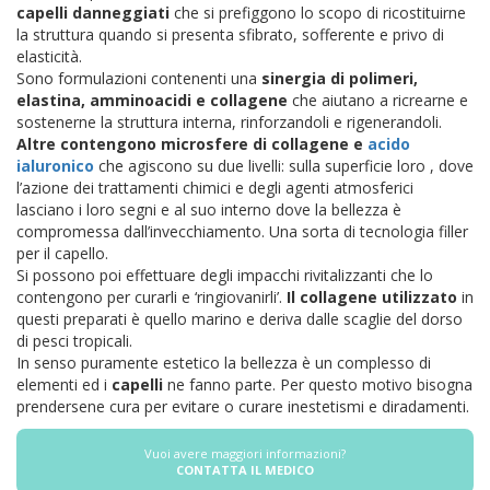
capelli danneggiati
che si prefiggono lo scopo di ricostituirne
la struttura quando si presenta sfibrato, sofferente e privo di
elasticità.
Sono formulazioni contenenti una
sinergia di polimeri,
elastina, amminoacidi e collagene
che aiutano a ricrearne e
sostenerne la struttura interna, rinforzandoli e rigenerandoli.
Altre contengono microsfere di collagene e
acido
ialuronico
che agiscono su due livelli: sulla superficie loro , dove
l’azione dei trattamenti chimici e degli agenti atmosferici
lasciano i loro segni e al suo interno dove la bellezza è
compromessa dall’invecchiamento. Una sorta di tecnologia filler
per il capello.
Si possono poi effettuare degli impacchi rivitalizzanti che lo
contengono per curarli e ‘ringiovanirli’.
Il collagene utilizzato
in
questi preparati è quello marino e deriva dalle scaglie del dorso
di pesci tropicali.
In senso puramente estetico la bellezza è un complesso di
elementi ed i
capelli
ne fanno parte. Per questo motivo bisogna
prendersene cura per evitare o curare inestetismi e diradamenti.
Vuoi avere maggiori informazioni?
CONTATTA IL MEDICO