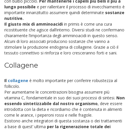
con bulbo piccolo.
Per mantenerle i capelli più belli il più a
lungo possibile
e per rallentare il processo di invecchiamento è
importante innanzitutto assumere quindi determinate
sostanze
nutritive.
Il giusto mix di amminoacidi
in primis è come una cura
ricostituente che agisce dall’interno. Diversi studi ne confermano
chiaramente l’importanza degli amminoacidi in questo senso.
Alcuni di loro associati producono sostanze che vanno a
stimolare la produzione endogena di collagene.
Grazie a ciò il
tessuto connettivo si rinforza e loro cresceranno forti e sani.
Collagene
Il
collagene
è molto importante per conferire robustezza al
follicolo.
Per aumentarne le concentrazioni bisogna assumere più
vitamina C, fondamentale in suo dei suoi processi di sintesi.
Non
essendo sintetizzabile dal nostro organismo
, deve essere
introdotta con la dieta e ricordiamo che è contenuta in alimenti
come le arance, i peperoni rossi e nelle fragole.
Esistono anche integratori di questa sostanza o dei trattamenti
a base di quest’ ultima
per la rigenerazione totale dei