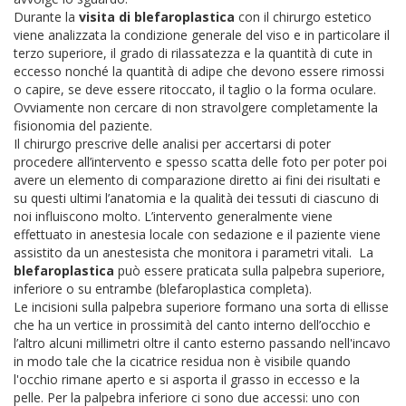
Durante la
visita di blefaroplastica
con il chirurgo estetico
viene analizzata la condizione generale del viso e in particolare il
terzo superiore, il grado di rilassatezza e la quantità di cute in
eccesso nonché la quantità di adipe che devono essere rimossi
o capire, se deve essere ritoccato, il taglio o la forma oculare.
Ovviamente non cercare di non stravolgere completamente la
fisionomia del paziente.
Il chirurgo prescrive delle analisi per accertarsi di poter
procedere all’intervento e spesso scatta delle foto per poter poi
avere un elemento di comparazione diretto ai fini dei risultati e
su questi ultimi l’anatomia e la qualità dei tessuti di ciascuno di
noi influiscono molto.
L’intervento generalmente viene
effettuato in anestesia locale con sedazione e il paziente viene
assistito da un anestesista che monitora i parametri vitali.
La
blefaroplastica
può essere praticata sulla palpebra superiore,
inferiore o su entrambe (blefaroplastica completa).
Le incisioni sulla palpebra superiore formano una sorta di ellisse
che ha un vertice in prossimità del canto interno dell’occhio e
l’altro alcuni millimetri oltre il canto esterno passando nell'incavo
in modo tale che la cicatrice residua non è visibile quando
l'occhio rimane aperto e si asporta il grasso in eccesso e la
pelle.
Per la palpebra inferiore ci sono due accessi: uno con