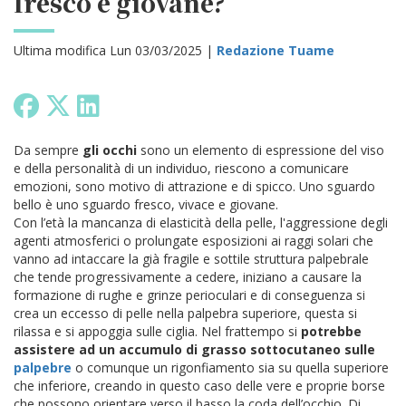
fresco e giovane?
Ultima modifica Lun 03/03/2025 |
Redazione Tuame
Da sempre
gli occhi
sono un elemento di espressione del viso
e della personalità di un individuo, riescono a comunicare
emozioni, sono motivo di attrazione e di spicco. Uno sguardo
bello è uno sguardo fresco, vivace e giovane.
Con l’età la mancanza di elasticità della pelle, l'aggressione degli
agenti atmosferici o prolungate esposizioni ai raggi solari che
vanno ad intaccare la già fragile e sottile struttura palpebrale
che tende progressivamente a cedere, iniziano a causare la
formazione di rughe e grinze perioculari e di conseguenza si
crea un eccesso di pelle nella palpebra superiore, questa si
rilassa e si appoggia sulle ciglia.
Nel frattempo si
potrebbe
assistere ad un accumulo di grasso sottocutaneo sulle
palpebre
o comunque un rigonfiamento sia su quella superiore
che inferiore, creando in questo caso delle vere e proprie borse
che possono orientare verso il basso la coda dell’occhio. Di