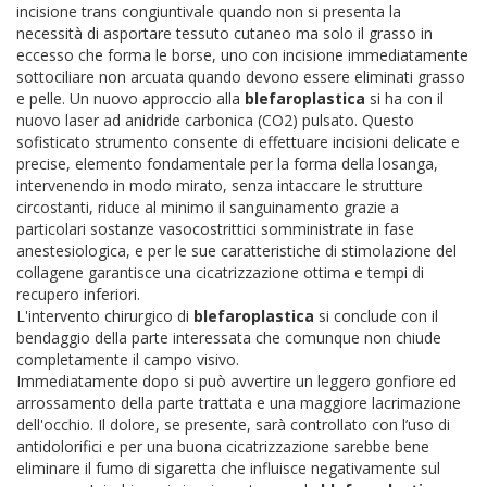
incisione trans congiuntivale quando non si presenta la
necessità di asportare tessuto cutaneo ma solo il grasso in
eccesso che forma le borse, uno con incisione immediatamente
sottociliare non arcuata quando devono essere eliminati grasso
e pelle.
Un nuovo approccio alla
blefaroplastica
si ha con il
nuovo laser ad anidride carbonica (CO2) pulsato. Questo
sofisticato strumento consente di effettuare incisioni delicate e
precise, elemento fondamentale per la forma della losanga,
intervenendo in modo mirato, senza intaccare le strutture
circostanti, riduce al minimo il sanguinamento grazie a
particolari sostanze vasocostrittici somministrate in fase
anestesiologica, e per le sue caratteristiche di stimolazione del
collagene garantisce una cicatrizzazione ottima e tempi di
recupero inferiori.
L'intervento chirurgico di
blefaroplastica
si conclude con il
bendaggio della parte interessata che comunque non chiude
completamente il campo visivo.
Immediatamente dopo si può avvertire un leggero gonfiore ed
arrossamento della parte trattata e una maggiore lacrimazione
dell'occhio.
Il dolore, se presente, sarà controllato con l’uso di
antidolorifici e per una buona cicatrizzazione sarebbe bene
eliminare il fumo di sigaretta che influisce negativamente sul