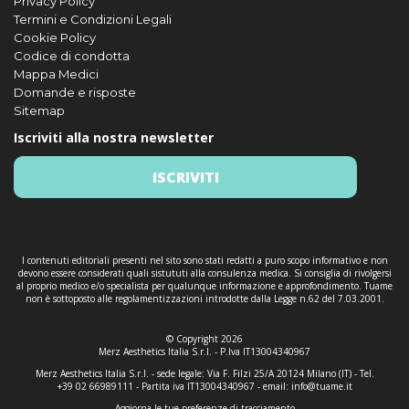
Privacy Policy
Termini e Condizioni Legali
Cookie Policy
Codice di condotta
Mappa Medici
Domande e risposte
Sitemap
Iscriviti alla nostra newsletter
ISCRIVITI
I contenuti editoriali presenti nel sito sono stati redatti a puro scopo informativo e non
devono essere considerati quali sistututi alla consulenza medica. Si consiglia di rivolgersi
al proprio medico e/o specialista per qualunque informazione e approfondimento. Tuame
non è sottoposto alle regolamentizzazioni introdotte dalla Legge n.62 del 7.03.2001.
© Copyright 2026
Merz Aesthetics Italia S.r.l. - P.Iva IT13004340967
Merz Aesthetics Italia S.r.l. - sede legale: Via F. Filzi 25/A 20124 Milano (IT) - Tel.
+39 02 66989111 - Partita iva IT13004340967 - email:
info@tuame.it
Aggiorna le tue preferenze di tracciamento