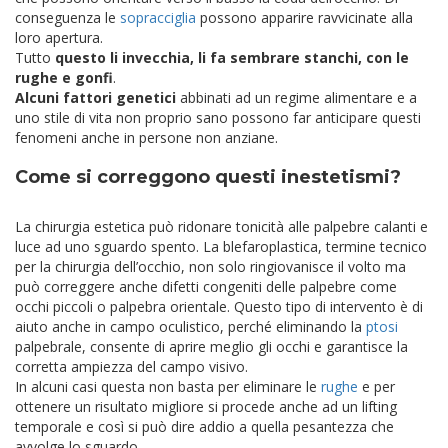
conseguenza le
sopracciglia
possono apparire ravvicinate alla
loro apertura.
Tutto
questo li invecchia, li fa sembrare stanchi, con le
rughe e gonfi
.
Alcuni fattori genetici
abbinati ad un regime alimentare e a
uno stile di vita non proprio sano possono far anticipare questi
fenomeni anche in persone non anziane.
Come si correggono questi inestetismi?
La chirurgia estetica può ridonare tonicità alle palpebre calanti e
luce ad uno sguardo spento.
La blefaroplastica, termine tecnico
per la chirurgia dell’occhio, non solo ringiovanisce il volto ma
può correggere anche difetti congeniti delle palpebre come
occhi piccoli o palpebra orientale. Questo tipo di intervento è di
aiuto anche in campo oculistico, perché eliminando la
ptosi
palpebrale, consente di aprire meglio gli occhi e garantisce la
corretta ampiezza del campo visivo.
In alcuni casi questa non basta per eliminare le
rughe
e per
ottenere un risultato migliore si procede anche ad un lifting
temporale e così si può dire addio a quella pesantezza che
avvolge lo sguardo.