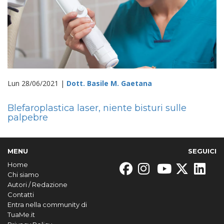
Lun 28/06/2021 |
Dott. Basile M. Gaetana
Blefaroplastica laser, niente bisturi sulle
palpebre
MENU
SEGUICI
Home
Chi siamo
Autori / Redazione
Contatti
Entra nella community di
TuaMe.it