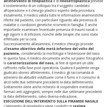
all’intervento di rinoplastica
e di
rinosettoplastica
prevede
il sostenimento di un colloquio tra il soggetto candidato
all’operazione e il chirurgo plastico esperto della procedura.
Inizialmente, il medico valuta tutte le informazioni anamnestiche
riferite dal paziente, con particolare riguardo alla presenza di
malattie o condizioni genetiche ricorrenti in famiglia. È anche
importante esaminare l’eventuale presenza di traumi nasali o
agli zigomi o di infezioni, nonché delle terapie che sono state
effettuate per la cura.
Successivamente all’anamnesi, il medico chirurgo procede
all’
esame obiettivo della metà inferiore del volto del
paziente,
considerando la morfologia e l’estensione del naso.
In questa fase, il medico documenta anche sul piano fotografico
la
caratterizzazione del naso,
al fine di operare un utile
raffronto nella fase post-operatoria. Qualora il paziente venga
giudicato idoneo all’intervento, il medico gli raccomanda di
astenersi da abitudini voluttuarie come il fumo e il consumo di
alcol nelle due settimane precedenti la data dell’intervento.
Solitamente viene anche richiesto di sospendere eventuali
farmaci anti-aggreganti, sempre nelle due settimane precedenti
la data dell’intervento, salvo diversa indicazione.
ESECUZIONE DELL’INTERVENTO SULLA PIRAMIDE NASALE
L'intervento di rinoplastica viene condotto in
regime