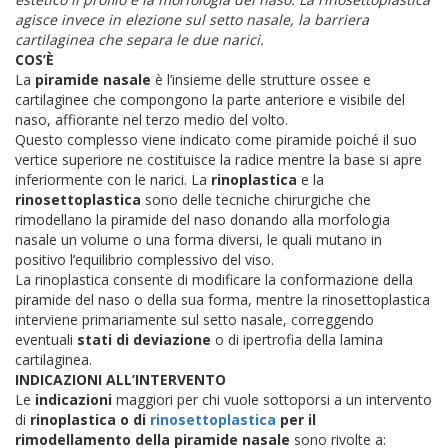
agisce invece in elezione sul setto nasale, la barriera
cartilaginea che separa le due narici.
COS’È
La
piramide nasale
è l’insieme delle strutture ossee e
cartilaginee che compongono la parte anteriore e visibile del
naso, affiorante nel terzo medio del volto.
Questo complesso viene indicato come piramide poiché il suo
vertice superiore ne costituisce la radice mentre la base si apre
inferiormente con le narici.
La
rinoplastica
e la
rinosettoplastica
sono delle tecniche chirurgiche che
rimodellano la piramide del naso donando alla morfologia
nasale un volume o una forma diversi, le quali mutano in
positivo l’equilibrio complessivo del viso.
La rinoplastica consente di modificare la conformazione della
piramide del naso o della sua forma, mentre la rinosettoplastica
interviene primariamente sul setto nasale, correggendo
eventuali
stati di deviazione
o di ipertrofia della lamina
cartilaginea.
INDICAZIONI ALL’INTERVENTO
Le
indicazioni
maggiori per chi vuole sottoporsi a un intervento
di
rinoplastica o di
rinosettoplastica
per il
rimodellamento della piramide nasale
sono rivolte a: