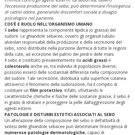
l’eccessiva produzione del sebo, può determinare l’insorgenza
di cattivi odore, generando discomfort sociale e disagio
psicologico nel paziente.
COS’È E RUOLO NELL’ORGANISMO UMANO
Il
sebo
rappresenta la componente lipidica (o grassa) del
sudore. Le ghiandole sebacee, ovvero gli organuli tubulo-
alveolari responsabili della produzione e della secrezione del
sebo, sono distribuite nella porzione dermica di tutte le regioni
della cute, ad eccezione del palmo dei piedi e delle mani.
Il sebo è costituito prevalentemente da
acidi grassi
e
colesterolo
anche se, tra individui di popolazioni diverse,
possono esserci delle sostanziali differenze nella composizione
del sudore. Tale secrezione, distribuita sulla superficie cutanea
attraverso il fenomeno della sudorazione, ha il compito di
costituire un
film protettivo
. Infatti, sfruttando le
caratteristiche chimiche e fisiche delle sostanze grasse, il sebo è
in grado di idratare e proteggere la pelle dall’aggressione degli
agenti esterni.
PATOLOGIE E DISTURBI ESTETICI ASSOCIATI AL SEBO
Un alterazione della composizione del sebo o dell’attività di
sintesi delle ghiandole sebacee può determinare l’insorgenza di
numerose patologie dermatologiche
, capaci di