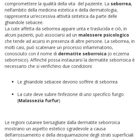
compromettere la qualità della vita del paziente. La
seborrea
,
nell’ambito della medicina estetica e della dermatologia,
rappresenta un’eccessiva attività sintetica da parte delle
ghiandole sebacee.
La cute affetta da seborrea appare unta e traslucida e ciò, in
alcuni pazienti, può associarsi ad un
malessere psicologico
che tende ad acuirsi in presenza di altre persone. La seborrea, in
molti casi, può scatenare un processo infiammatorio,
conosciuto con il nome di
dermatite seborroica
(o eczema
seborroico). Affinché possa instaurarsi la dermatite seborroica è
necessario che si verifichino due condizioni:
Le ghiandole sebacee devono soffrire di seborrea
La cute deve subire l’infezione di uno specifico fungo
(
Malassezia furfur
)
Le regioni cutanee bersagliate dalla dermatite seborroica
mostrano un aspetto estetico sgradevole a causa
dell’arrossamento e della desquamazione degli strati superficiali