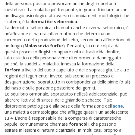
della persona, possono provocare anche degli importanti
inestetismi. La malattia più frequente, in grado di indurre anche
un disagio psicologico attraverso i cambiamenti morfologici che
scatena, è la
dermatite seborroica
.
La dermatite seborroica, chiamata anche eczema seborroico, è
un’affezione di natura infiammatoria che determina un
incremento della produzione del sebo, secondaria all’infezione di
un fungo (
Malassezia furfur
). Pertanto, la cute colpita da
questo processo flogistico appare unta e traslucida. Inoltre, il
lato estetico della persona viene ulteriormente danneggiato
poiché, la suddetta malattia, innesca la formazione della
forfora
a livello del cuoio capelluto e delle sopracciglia. Le altre
regioni del tegumento, invece, subiscono un processo di
desquamazione, soprattutto in corrispondenza delle pinne (o ali)
del naso e sulla porzione posteriore dei gomiti.
Lo squilibrio ormonale, soprattutto nell’età adolescenziale, può
alterare l’attività di sintesi delle ghiandole sebacee. Tale
distorsione patologica è alla base della formazione dell’
acne
,
una malattia dermatologica che affligge quasi 1 un adolescente
su 4. L’acne è responsabile della comparsa di caratteristiche
papule, comunemente chiamate
foruncoli
, che possono
esitare in lesioni di natura cicatriziale. In molti casi, proprio a