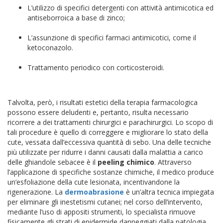
L’utilizzo di specifici detergenti con attività antimicotica ed
antiseborroica a base di zinco;
L’assunzione di specifici farmaci antimicotici, come il
ketoconazolo.
Trattamento periodico con corticosteroidi.
Talvolta, però, i risultati estetici della terapia farmacologica
possono essere deludenti e, pertanto, risulta necessario
ricorrere a dei trattamenti chirurgici e parachirurgici. Lo scopo di
tali procedure è quello di correggere e migliorare lo stato della
cute, vessata dall’eccessiva quantità di sebo.
Una delle tecniche
più utilizzate per ridurre i danni causati dalla malattia a carico
delle ghiandole sebacee è il
peeling chimico
. Attraverso
l’applicazione di specifiche sostanze chimiche, il medico produce
un’esfoliazione della cute lesionata, incentivandone la
rigenerazione. La
dermoabrasione
è un’altra tecnica impiegata
per eliminare gli inestetismi cutanei; nel corso dell’intervento,
mediante l’uso di appositi strumenti, lo specialista rimuove
fisicamente gli strati di epidermide danneggiati dalla patologia.