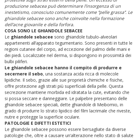
produzione sebacea può determinare l’insorgenza di un
inestetismo, conosciuto comunemente come ‘’pelle grassa’’. Le
ghiandole sebacee sono anche coinvolte nella formazione
dell’acne giovanile e della forfora.
COSA SONO LE GHIANDOLE SEBACEE
Le
ghiandole sebacee
sono ghiandole tubulo-alveolari
appartenenti all’apparato tegumentario. Sono presenti in tutte le
regioni cutanee del corpo, ad eccezione del palmo delle mani e
dei piedi. Localizzate nel derma, si dispongono in prossimità dei
bulbi piliferi.
Le ghiandole sebacee hanno il compito di produrre e
secernere il sebo
, una sostanza acida ricca di molecole
lipidiche. Il sebo, grazie alle sue proprietà chimiche e fisiche,
offre protezione agli strati più superficiali della pelle. Questa
secrezione mantiene morbida ed idratata la cute, evitando che
si possa seccare e danneggiare. Le palpebre presentano delle
ghiandole sebacee speciali, dette ghiandole di Meibomio, in
grado di produrre lo strato lipidico del film lacrimale che riveste,
nutre e protegge la superficie oculare.
PATOLOGIE E DIFETTI ESTETICI
Le ghiandole sebacee possono essere bersagliate da diverse
patologie che, oltre a causare un’alterazione nello stato di salute