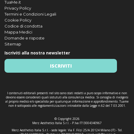
TuaMe.it
Privacy Policy
Termini e Condizioni Legali
Cookie Policy
Codice di condotta
Mappa Medici
Domande e risposte
Sitemap
Iscriviti alla nostra newsletter
ISCRIVITI
I contenuti editoriali presenti nel sito sono stati redatti a puro scopo informativo e non
devono essere considerati quali sistututi alla consulenza medica. Si consiglia di rivolgersi
al proprio medico e/o specialista per qualunque informazione e approfondimento. Tuame
non è sottoposto alle regolamentizzazioni introdotte dalla Legge n.62 del 7.03.2001.
© Copyright 2026
Merz Aesthetics Italia S.r.l. - P.Iva IT13004340967
Merz Aesthetics Italia S.r.l. - sede legale: Via F. Filzi 25/A 20124 Milano (IT) - Tel.