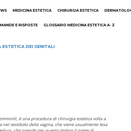
EWS
MEDICINA ESTETICA
CHIRURGIA ESTETICA
DERMATOLO
MANDE E RISPOSTE
GLOSSARIO MEDICINA ESTETICA A- Z
 ESTETICA DEI GENITALI
 femminili, è una procedura di chirurgia estetica volta a
ta nel vestibolo della vagina, che viene usualmente lesa
edura, che prende per questo motivo il nome di