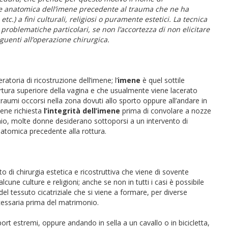
ione anatomica dell’imene precedente al trauma che ne ha
tc.) a fini culturali, religiosi o puramente estetici. La tecnica
roblematiche particolari, se non l’accortezza di non elicitare
uenti all’operazione chirurgica.
atoria di ricostruzione dell’imene; l’
imene
è quel sottile
pertura superiore della vagina e che usualmente viene lacerato
raumi occorsi nella zona dovuti allo sporto oppure all’andare in
viene richiesta
l’integrità dell’imene
prima di convolare a nozze
io, molte donne desiderano sottoporsi a un intervento di
natomica precedente alla rottura.
o di chirurgia estetica e ricostruttiva che viene di sovente
alcune culture e religioni; anche se non in tutti i casi è possibile
del tessuto cicatriziale che si viene a formare, per diverse
ecessaria prima del matrimonio.
sport estremi, oppure andando in sella a un cavallo o in bicicletta,