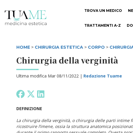
TROVA UN MEDICO
N
TRATTAMENTI A-Z
DO
HOME
>
CHIRURGIA ESTETICA
>
CORPO
>
CHIRURGIA
Chirurgia della verginità
Ultima modifica Mar 08/11/2022 |
Redazione Tuame
DEFINIZIONE
La chirurgia della verginità, o chirurgia delle parti intime
ricostruire l’imene, ossia la struttura anatomica posiziona
durante il primo rapporto sessuale completo. Questa proc