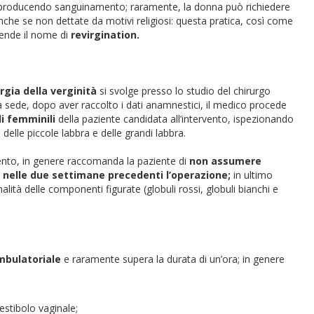
, producendo sanguinamento; raramente, la donna può richiedere
he se non dettate da motivi religiosi: questa pratica, così come
rende il nome di
revirgination.
urgia della verginità
si svolge presso lo studio del chirurgo
ta sede, dopo aver raccolto i dati anamnestici, il medico procede
i femminili
della paziente candidata all’intervento, ispezionando
elle piccole labbra e delle grandi labbra.
ervento, in genere raccomanda la paziente di
non assumere
l nelle due settimane precedenti l’operazione;
in ultimo
alità delle componenti figurate (globuli rossi, globuli bianchi e
mbulatoriale
e raramente supera la durata di un’ora; in genere
estibolo vaginale;