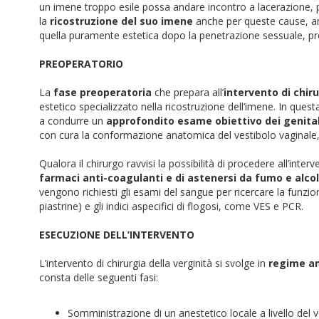
un imene troppo esile possa andare incontro a lacerazione
la
ricostruzione del suo imene
anche per queste cause, anc
quella puramente estetica dopo la penetrazione sessuale, p
PREOPERATORIO
La
fase preoperatoria
che prepara all’
intervento di chir
estetico specializzato nella ricostruzione dell’imene. In ques
a condurre un
approfondito esame obiettivo dei genital
con cura la conformazione anatomica del vestibolo vaginale, d
Qualora il chirurgo ravvisi la possibilità di procedere all’int
farmaci anti-coagulanti e di astenersi da fumo e alco
vengono richiesti gli esami del sangue per ricercare la funzion
piastrine) e gli indici aspecifici di flogosi, come VES e PCR.
ESECUZIONE DELL’INTERVENTO
L’intervento di chirurgia della verginità si svolge in
regime a
consta delle seguenti fasi:
Somministrazione di un anestetico locale a livello del v