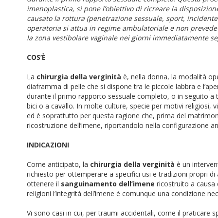
imenoplastica, si pone l’obiettivo di ricreare la disposiz
causato la rottura (penetrazione sessuale, sport, incidente e
operatoria si attua in regime ambulatoriale e non prevede p
la zona vestibolare vaginale nei giorni immediatamente seg
COS’È
La
chirurgia della verginità
è, nella donna, la modalità oper
diaframma di pelle che si dispone tra le piccole labbra e l’a
durante il primo rapporto sessuale completo, o in seguito a t
bici o a cavallo. In molte culture, specie per motivi religiosi, 
ed è soprattutto per questa ragione che, prima del matrimon
ricostruzione dell’imene, riportandolo nella configurazione a
INDICAZIONI
Come anticipato, la
chirurgia della verginità
è un intervent
richiesto per ottemperare a specifici usi e tradizioni propri di 
ottenere il
sanguinamento dell’imene
ricostruito a causa 
religioni l’integrità dell’imene è comunque una condizione n
Vi sono casi in cui, per traumi accidentali, come il praticare 