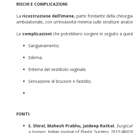
RISCHI E COMPLICAZIONI
La
ricostruzione dell’imene,
parte fondante della chirurgia
ambulatoriale, con un’invasività minima sulle strutture anato
Le
complicazioni
che potrebbero sorgere in seguito a quest
Sanguinamento;
Edema;
Eritema del vestibolo vaginale;
Sensazione di bruciore e fastidio;
FONTI:
S. Shirol, Mahesh Prabhu, Jaideep Ratkal.
Surgical
a hymen.
Indian Journal of Plastic Surgery. 2015;48(03