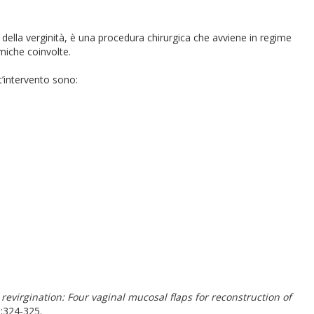
 della verginità, è una procedura chirurgica che avviene in regime
miche coinvolte.
’intervento sono:
 revirgination: Four vaginal mucosal flaps for reconstruction of
):324-325.