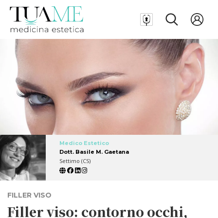
Medico Estetico
Dott. Basile M. Gaetana
Settimo (CS)
FILLER VISO
Filler viso: contorno occhi,