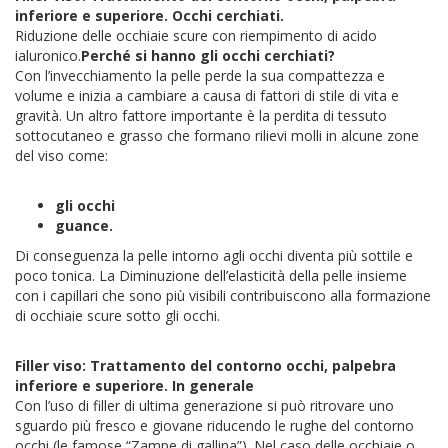
inferiore e superiore. Occhi cerchiati.
Riduzione delle occhiaie scure con riempimento di acido
ialuronico.
Perché si hanno gli occhi cerchiati?
Con l’invecchiamento la pelle perde la sua compattezza e
volume e inizia a cambiare a causa di fattori di stile di vita e
gravità. Un altro fattore importante è la perdita di tessuto
sottocutaneo e grasso che formano rilievi molli in alcune zone
del viso come:
gli occhi
guance.
Di conseguenza la pelle intorno agli occhi diventa più sottile e
poco tonica. La Diminuzione dell’elasticità della pelle insieme
con i capillari che sono più visibili contribuiscono alla formazione
di occhiaie scure sotto gli occhi.
Filler viso: Trattamento del contorno occhi, palpebra
inferiore e superiore. In generale
Con l’uso di filler di ultima generazione si può ritrovare uno
sguardo più fresco e giovane riducendo le rughe del contorno
occhi (le famose “Zampe di gallina”). Nel caso delle occhiaie o