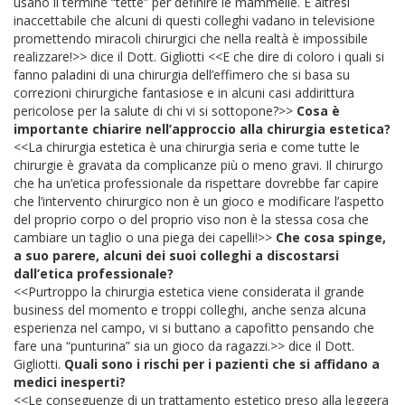
usano il termine “tette” per definire le mammelle. È altresì
inaccettabile che alcuni di questi colleghi vadano in televisione
promettendo miracoli chirurgici che nella realtà è impossibile
realizzare!>> dice il Dott. Gigliotti <<E che dire di coloro i quali si
fanno paladini di una chirurgia dell’effimero che si basa su
correzioni chirurgiche fantasiose e in alcuni casi addirittura
pericolose per la salute di chi vi si sottopone?>>
Cosa è
importante chiarire nell’approccio alla chirurgia estetica?
<<La chirurgia estetica è una chirurgia seria e come tutte le
chirurgie è gravata da complicanze più o meno gravi. Il chirurgo
che ha un’etica professionale da rispettare dovrebbe far capire
che l’intervento chirurgico non è un gioco e modificare l’aspetto
del proprio corpo o del proprio viso non è la stessa cosa che
cambiare un taglio o una piega dei capelli!>>
Che cosa spinge,
a suo parere, alcuni dei suoi colleghi a discostarsi
dall’etica professionale?
<<Purtroppo la chirurgia estetica viene considerata il grande
business del momento e troppi colleghi, anche senza alcuna
esperienza nel campo, vi si buttano a capofitto pensando che
fare una “punturina” sia un gioco da ragazzi.>> dice il Dott.
Gigliotti.
Quali sono i rischi per i pazienti che si affidano a
medici inesperti?
<<Le conseguenze di un trattamento estetico preso alla leggera