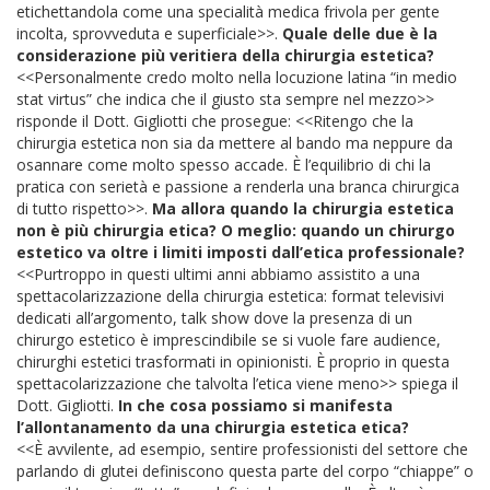
etichettandola come una specialità medica frivola per gente
incolta, sprovveduta e superficiale>>.
Quale delle due è la
considerazione più veritiera della chirurgia estetica?
<<Personalmente credo molto nella locuzione latina “in medio
stat virtus” che indica che il giusto sta sempre nel mezzo>>
risponde il Dott. Gigliotti che prosegue: <<Ritengo che la
chirurgia estetica non sia da mettere al bando ma neppure da
osannare come molto spesso accade. È l’equilibrio di chi la
pratica con serietà e passione a renderla una branca chirurgica
di tutto rispetto>>.
Ma allora quando la chirurgia estetica
non è più chirurgia etica? O meglio: quando un chirurgo
estetico va oltre i limiti imposti dall’etica professionale?
<<Purtroppo in questi ultimi anni abbiamo assistito a una
spettacolarizzazione della chirurgia estetica: format televisivi
dedicati all’argomento, talk show dove la presenza di un
chirurgo estetico è imprescindibile se si vuole fare audience,
chirurghi estetici trasformati in opinionisti. È proprio in questa
spettacolarizzazione che talvolta l’etica viene meno>> spiega il
Dott. Gigliotti.
In che cosa possiamo si manifesta
l’allontanamento da una chirurgia estetica etica?
<<È avvilente, ad esempio, sentire professionisti del settore che
parlando di glutei definiscono questa parte del corpo “chiappe” o