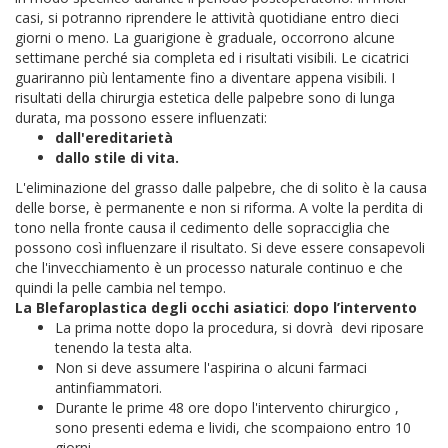
casi, si potranno riprendere le attività quotidiane entro dieci
giorni o meno. La guarigione è graduale, occorrono alcune
settimane perché sia completa ed i risultati visibili. Le cicatrici
guariranno più lentamente fino a diventare appena visibili.
I
risultati della chirurgia estetica delle palpebre sono di lunga
durata, ma possono essere influenzati:
dall'ereditarietà
dallo stile di vita.
L'eliminazione del grasso dalle palpebre, che di solito è la causa
delle borse, è permanente e non si riforma. A volte la perdita di
tono nella fronte causa il cedimento delle sopracciglia che
possono così influenzare il risultato. Si deve essere consapevoli
che l'invecchiamento è un processo naturale continuo e che
quindi la pelle cambia nel tempo.
La Blefaroplastica degli occhi asiatici
:
dopo l’intervento
La prima notte dopo la procedura, si dovrà devi riposare
tenendo la testa alta.
Non si deve assumere l'aspirina o alcuni farmaci
antinfiammatori.
Durante le prime 48 ore dopo l'intervento chirurgico ,
sono presenti edema e lividi, che scompaiono entro 10
giorni.