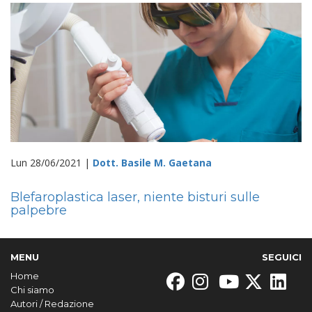
Lun 28/06/2021 |
Dott. Basile M. Gaetana
Blefaroplastica laser, niente bisturi sulle
palpebre
MENU
SEGUICI
Home
Chi siamo
Autori / Redazione