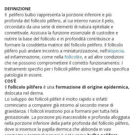
DEFINIZIONE
Il pelifero bulbo rappresenta la porzione inferiore e più
profonda del follicolo pilifero, al cui interno nasce il pelo,
circondato da una serie di elementi di natura epiteliale e
connettivale.
Assicura la funzione essenziale di custodire e
nutrire la base del follicolo e in profondità contribuisce a
formare la cosiddetta matrice del follicolo pelifero.
Il follicolo
pilifero può andare incontro a miniaturizzazione, nell’
alopecia
,
ad infiammazione, come nella
follicolite
, e ad altre condizioni
che ne possono compromettere il corretto funzionamento. I
trattamenti specifici per i follicoli piliferi sono legati alla specifica
patologia in essere.
COS’È
Il
follicolo pilifero
è una
formazione di origine epidermica,
dislocata nel derma.
Lo sviluppo dei follicoli piliferi è molto rapido e infatti
cominciano a comparire già intorno al secondo mese di
gravidanza. I follicoli insistono poi a formarsi per tutta l’età
gestazionale.
La porzione più inaccessibile e profonda alloggiata
nella porzione inferiore della parte profonda del follicolo pilifero,
dove si inserisce la papilla dermica che abbonda in vasi