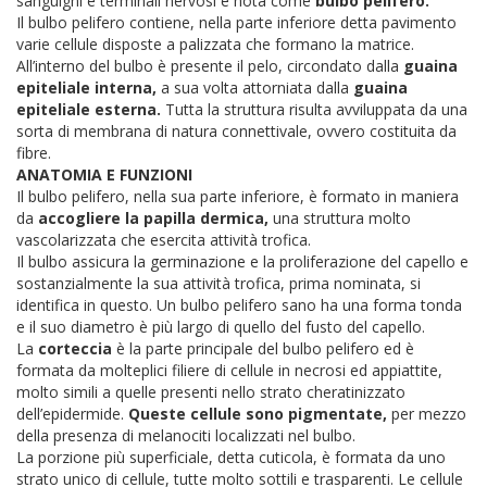
sanguigni e terminali nervosi è nota come
bulbo pelifero.
Il bulbo pelifero contiene, nella parte inferiore detta pavimento
varie cellule disposte a palizzata che formano la matrice.
All’interno del bulbo è presente il pelo, circondato dalla
guaina
epiteliale interna,
a sua volta attorniata dalla
guaina
epiteliale esterna.
Tutta la struttura risulta avviluppata da una
sorta di membrana di natura connettivale, ovvero costituita da
fibre.
ANATOMIA E FUNZIONI
Il bulbo pelifero, nella sua parte inferiore, è formato in maniera
da
accogliere la papilla dermica,
una struttura molto
vascolarizzata che esercita attività trofica.
Il bulbo assicura la germinazione e la proliferazione del capello e
sostanzialmente la sua attività trofica, prima nominata, si
identifica in questo.
Un bulbo pelifero sano ha una forma tonda
e il suo diametro è più largo di quello del fusto del capello.
La
corteccia
è la parte principale del bulbo pelifero ed è
formata da molteplici filiere di cellule in necrosi ed appiattite,
molto simili a quelle presenti nello strato cheratinizzato
dell’epidermide.
Queste cellule sono pigmentate,
per mezzo
della presenza di melanociti localizzati nel bulbo.
La porzione più superficiale, detta cuticola, è formata da uno
strato unico di cellule, tutte molto sottili e trasparenti.
Le cellule