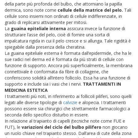
della parte più profonda del bulbo, che attorniano la papilla
dermica, sono note come
cellule della matrice del pelo.
Tali
cellule sono insiemi non ordinati di cellule indifferenziate, in
grado di replicarsi attivamente per mitosi.
La
guaina epiteliale interna
assicura invece la funzione di
strutturare l’asse del pelo, cioè di fornire una sorta di
impalcatura rigida in cui il pelo cresce e si allunga. Tale rigidità è
spiegabile dalla presenza della cheratina.
La guaina epiteliale esterna è formata dall’epidermide, che ha le
sue radici nel derma ed è formata da più strati di cellule con
funzione di supporto.
Ancora più superficialmente, la membrana
connettivale è conformata da fibre di collagene, che
conferiscono solidità all’intero follicolo. Essa ha una funzione di
supporto e include sia i vasi che i nervi.
TRATTAMENTI IN
MEDICINA ESTETICA
I trattamenti più noti, in riferimento ai follicoli piliferi, sono quelli
legati alle diverse tipologie di
calvizie
e alopecia. I trattamenti
possono essere sia chirurgici che strettamente farmacologici a
seconda dello specifico disturbo in essere.
In relazione al trapianto di capelli (tecniche note come FUE e
FUT), le
variazioni del ciclo del bulbo pilifero
non giocano
un ruolo chiave nel trapianto stesso. Dall’area di cute della zona