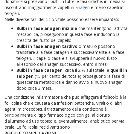
donatrice si prelevano i bulbi in tutte le fasi cicliche: in media si
riscontrano maggiormente capelli in
anagen
e meno capelli in
telogen.
Nelle diverse fasi del ciclo vitale possono essere impiantati:
Bulbi in fase anagen iniziale
che mantengono l’attività
metabolica, proseguono in questa fase e inducono la
crescita del fusto del capello.
Bulbi in fase anagen tardivo
o maturo possono
transitare alla fase catagen e successivamente alla fase
telogen. Il capello cade e si svilupperà il nuovo fusto
all’esordio dell’anagen successivo, entro 9 mesi.
Bulbi in fase catagen
, circa il 2 % sul totale, e
quelli in
telogen
(15 per cento del totale) proseguono la fase di
quiescenza metabolica e danno avvio al nuovo anagen
dopo circa 3 mesi.
Una condizione infiammatoria che può affliggere il follicolo è la
follicolite che è causata da infezioni batteriche, virali o di altri
agenti microscopici. Il trattamento della condizione è
principalmente di tipo farmacologico con gel al cloruro
d’alluminio ad uso topico e, eventualmente, antibiotico per via
orale. Le follicoliti recidivanti sono
RISCHI E COMPLICAZIONI