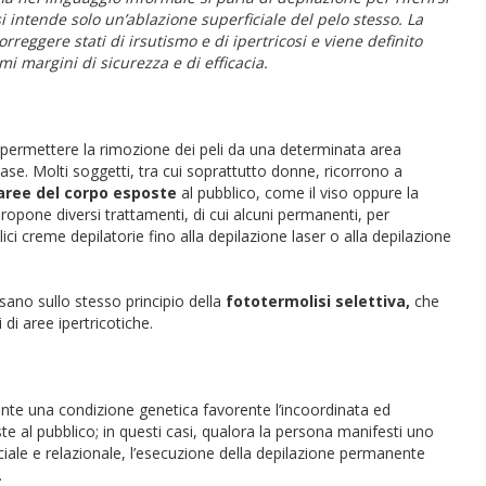
i intende solo un’ablazione superficiale del pelo stesso. La
reggere stati di irsutismo e di ipertricosi e viene definito
i margini di sicurezza e di efficacia.
a permettere la rimozione dei peli da una determinata area
ase. Molti soggetti, tra cui soprattutto donne, ricorrono a
aree del corpo esposte
al pubblico, come il viso oppure la
ropone diversi trattamenti, di cui alcuni permanenti, per
ici creme depilatorie fino alla depilazione laser o alla depilazione
asano sullo stesso principio della
fototermolisi selettiva,
che
i di aree ipertricotiche.
esente una condizione genetica favorente l’incoordinata ed
e al pubblico; in questi casi, qualora la persona manifesti uno
iale e relazionale, l’esecuzione della depilazione permanente
.