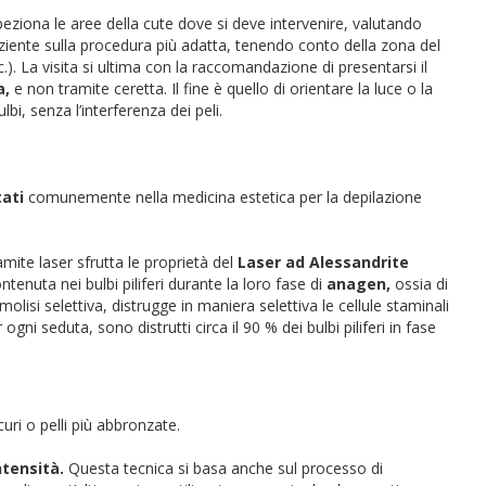
peziona le aree della cute dove si deve intervenire, valutando
paziente sulla procedura più adatta, tenendo conto della zona del
.). La visita si ultima con la raccomandazione di presentarsi il
a,
e non tramite ceretta. Il fine è quello di orientare la luce o la
i, senza l’interferenza dei peli.
tati
comunemente nella medicina estetica per la depilazione
mite laser sfrutta le proprietà del
Laser ad Alessandrite
ntenuta nei bulbi piliferi durante la loro fase di
anagen,
ossia di
lisi selettiva, distrugge in maniera selettiva le cellule staminali
 ogni seduta, sono distrutti circa il 90 % dei bulbi piliferi in fase
curi o pelli più abbronzate.
ntensità.
Questa tecnica si basa anche sul processo di