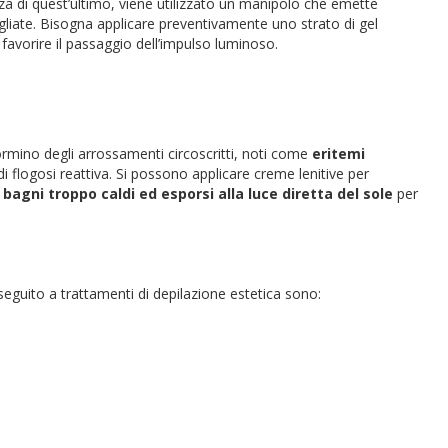
nza di quest’ultimo, viene utilizzato un manipolo che emette
gliate. Bisogna applicare preventivamente uno strato di gel
avorire il passaggio dell’impulso luminoso.
rmino degli arrossamenti circoscritti, noti come
eritemi
di flogosi reattiva. Si possono applicare creme lenitive per
bagni troppo caldi ed esporsi alla luce diretta del sole
per
eguito a trattamenti di depilazione estetica sono: