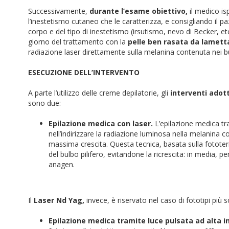
Successivamente,
durante l’esame obiettivo,
il medico is
l’inestetismo cutaneo che le caratterizza, e consigliando il 
corpo e del tipo di inestetismo (irsutismo, nevo di Becker, etc
giorno del trattamento con la
pelle ben rasata da lamett
radiazione laser direttamente sulla melanina contenuta nei bulb
ESECUZIONE DELL’INTERVENTO
A parte l’utilizzo delle creme depilatorie, gli
interventi adot
sono due:
Epilazione medica con laser.
L’epilazione medica tra
nell’indirizzare la radiazione luminosa nella melanina co
massima crescita. Questa tecnica, basata sulla fototermo
del bulbo pilifero, evitandone la ricrescita: in media, per
anagen.
Il
Laser Nd Yag,
invece, è riservato nel caso di fototipi più s
Epilazione medica tramite luce pulsata ad alta i