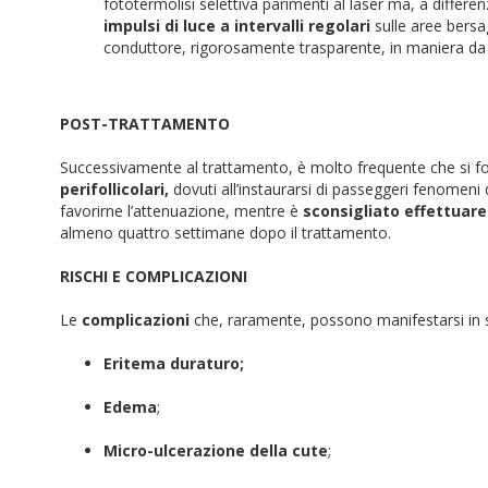
fototermolisi selettiva parimenti al laser ma, a differe
impulsi di luce a intervalli regolari
sulle aree bersa
conduttore, rigorosamente trasparente, in maniera da f
POST-TRATTAMENTO
Successivamente al trattamento, è molto frequente che si fo
perifollicolari,
dovuti all’instaurarsi di passeggeri fenomeni 
favorirne l’attenuazione, mentre è
sconsigliato effettuare 
almeno quattro settimane dopo il trattamento.
RISCHI E COMPLICAZIONI
Le
complicazioni
che, raramente, possono manifestarsi in s
Eritema duraturo;
Edema
;
Micro-ulcerazione della cute
;