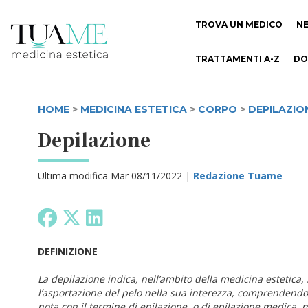
TROVA UN MEDICO
N
TRATTAMENTI A-Z
DO
HOME
>
MEDICINA ESTETICA
>
CORPO
>
DEPILAZIO
Depilazione
Ultima modifica Mar 08/11/2022 |
Redazione Tuame
DEFINIZIONE
La depilazione indica, nell’ambito della medicina estetica, 
l’asportazione del pelo nella sua interezza, comprendendo 
nota con il termine di epilazione, o di epilazione medica, m