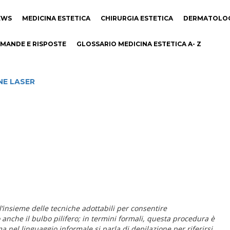
EWS
MEDICINA ESTETICA
CHIRURGIA ESTETICA
DERMATOLO
MANDE E RISPOSTE
GLOSSARIO MEDICINA ESTETICA A- Z
NE LASER
l’insieme delle tecniche adottabili per consentire
anche il bulbo pilifero; in termini formali, questa procedura è
a nel linguaggio informale si parla di depilazione per riferirsi