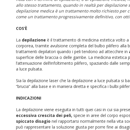
allo stesso trattamento, quando in realtà per depilazione s
depilazione medica è un trattamento molto richiesto per cor
come un trattamento progressivamente definitivo, con ottim
COS’È
La
depilazione
è il trattamento di medicina estetica volto 
corporea, tramite avulsione completa del bulbo pilifero alla b
trattamenti depilatori quando i peli tendono ad attecchire in
superficie delle braccia o delle gambe. La medicina estetica p
l’attenuazione dell’infoltimento pilifero, spaziando dalle sempl
a luce pulsata.
Sia la depilazione laser che la depilazione a luce pulsata si b
“brucia” alla base e in maniera diretta e specifica i bulbi pilifer
INDICAZIONI
La depilazione viene eseguita in tutti quei casi in cui sia pr
eccessiva crescita dei peli,
specie in aree del corpo espost
spiccato disagio
nel rapportarsi normalmente nella vita soc
può rappresentare la soluzione giusta per porre fine ai disagi