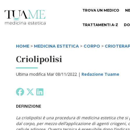
TROVA UN MEDICO
N
TRATTAMENTI A-Z
DO
HOME
>
MEDICINA ESTETICA
>
CORPO
>
CRIOTERAP
Criolipolisi
Ultima modifica Mar 08/11/2022 |
Redazione Tuame
DEFINIZIONE
La criolipolisi è una procedura di medicina estetica che si
dal corpo, per mezzo dell’applicazione di agenti criogeni,
cellule adipose. Questa tecnica è eseguibile dopo l’indicaz