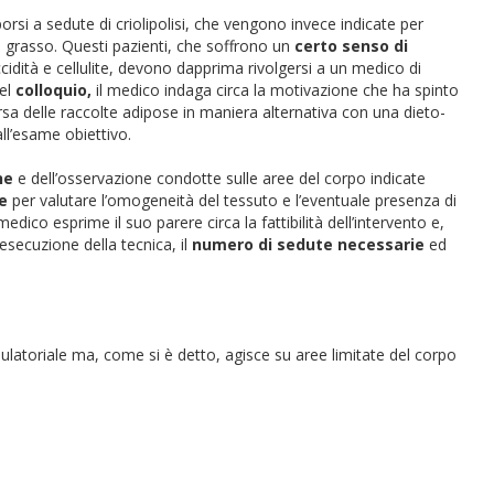
si a sedute di criolipolisi, che vengono invece indicate per
di grasso. Questi pazienti, che soffrono un
certo senso di
cidità e cellulite, devono dapprima rivolgersi a un medico di
del
colloquio,
il medico indaga circa la motivazione che ha spinto
parsa delle raccolte adipose in maniera alternativa con una dieto-
ll’esame obiettivo.
ne
e dell’osservazione condotte sulle aree del corpo indicate
e
per valutare l’omogeneità del tessuto e l’eventuale presenza di
 medico esprime il suo parere circa la fattibilità dell’intervento e,
 esecuzione della tecnica, il
numero di sedute necessarie
ed
bulatoriale ma, come si è detto, agisce su aree limitate del corpo