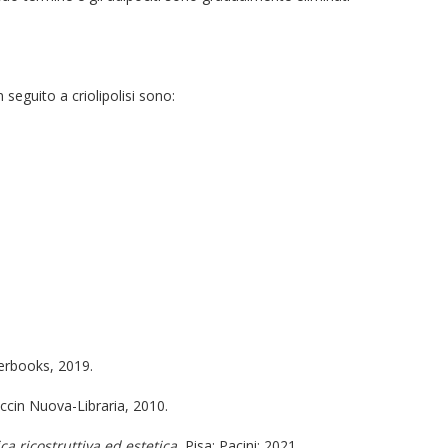
seguito a criolipolisi sono:
erbooks, 2019.
iccin Nuova-Libraria, 2010.
ca ricostruttiva ed estetica.
Pisa: Pacini; 2021.