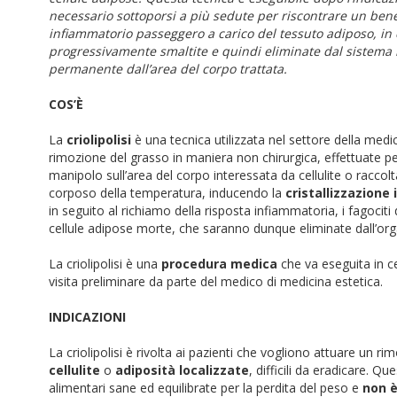
necessario sottoporsi a più sedute per riscontrare un benef
infiammatorio passeggero a carico del tessuto adiposo, in
progressivamente smaltite e quindi eliminate dal sistema
permanente dall’area del corpo trattata.
COS’È
La
criolipolisi
è una tecnica utilizzata nel settore della medici
rimozione del grasso in maniera non chirurgica, effettuate 
manipolo sull’area del corpo interessata da cellulite o racco
corposo della temperatura, inducendo la
cristallizzazione 
in seguito al richiamo della risposta infiammatoria, i fagociti
cellule adipose morte, che saranno dunque eliminate dall’or
La criolipolisi è una
procedura medica
che va eseguita in ce
visita preliminare da parte del medico di medicina estetica.
INDICAZIONI
La criolipolisi è rivolta ai pazienti che vogliono attuare un 
cellulite
o
adiposità localizzate
, difficili da eradicare. Q
alimentari sane ed equilibrate per la perdita del peso e
non è