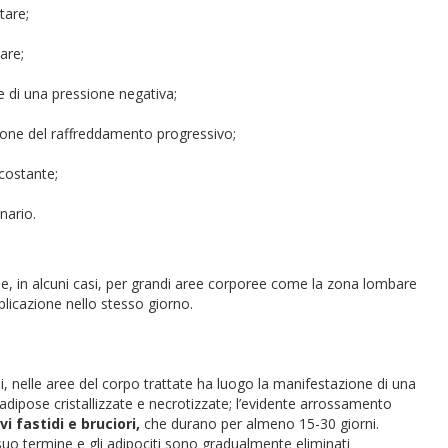
tare;
are;
e di una pressione negativa;
ione del raffreddamento progressivo;
costante;
nario.
 e, in alcuni casi, per grandi aree corporee come la zona lombare
plicazione nello stesso giorno.
isi, nelle aree del corpo trattate ha luogo la manifestazione di una
 adipose cristallizzate e necrotizzate; l’evidente arrossamento
evi fastidi e bruciori,
che durano per almeno 15-30 giorni.
uo termine e gli adipociti sono gradualmente eliminati