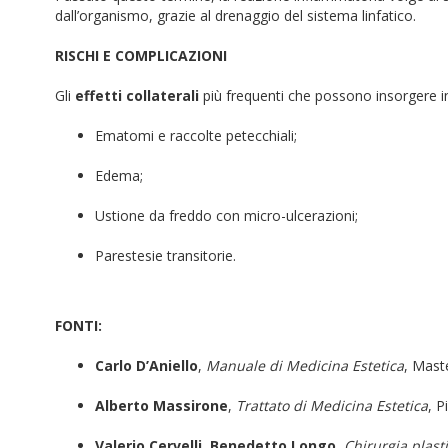
dall’organismo, grazie al drenaggio del sistema linfatico.
RISCHI E COMPLICAZIONI
Gli
effetti collaterali
più frequenti che possono insorgere in 
Ematomi e raccolte petecchiali;
Edema;
Ustione da freddo con micro-ulcerazioni;
Parestesie transitorie.
FONTI:
Carlo D’Aniello
,
Manuale di Medicina Estetica
, Mast
Alberto Massirone
,
Trattato di Medicina Estetica
, P
Valerio Cervelli, Benedetto Longo.
Chirurgia plasti