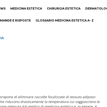
EWS
MEDICINA ESTETICA
CHIRURGIA ESTETICA
DERMATOLO
MANDE E RISPOSTE
GLOSSARIO MEDICINA ESTETICA A- Z
IA
 propone di eliminare raccolte focalizzate di tessuto adiposo
 che riducono drasticamente la temperatura cui soggiacciono le
ione ottenuta dal medico di medicina estetica e, in genere, è