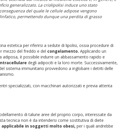
icio generalizzato. La criolipolisi induce uno stato
 conseguenza del quale le cellule adipose vengono
 linfatico, permettendo dunque una perdita di grasso
na estetica per riferirsi a sedute di lipolisi, ossia procedure di
per mezzo del freddo e del
congelamento.
Applicando un
lta adiposa, è possibile indurre un abbassamento rapido e
intracellulare
degli adipociti e la loro morte. Successivamente,
 del sistema immunitario provvedono a inglobare i detriti delle
ganismo.
ntri specializzati, con macchinari autorizzati e previa attenta
rimodellamento di talune aree del proprio corpo, interessate da
uesta tecnica non è da intendersi come sostitutiva di diete
 applicabile in soggetti molto obesi,
per i quali andrebbe