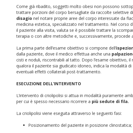
Come già ribadito, soggetti molto obesi non possono sottopor
trattare porzioni del corpo bersagliate da raccolte selettive 
disagio
nel notare proprie aree del corpo interessate da flac
medicina estetica, specializzato nel trattamento. Nel corso 
il paziente alla visita, valuta se è possibile trattare la scom
terapia o con altre metodiche e, successivamente, procede a
La prima parte dell’esame obiettivo si compone dell’
ispezio
dalla paziente, dove il medico effettua anche una
palpazion
cisti e noduli, riscontrabili al tatto. Dopo l’esame obiettivo, il
qualora il paziente sia giudicato idoneo, indica la modalità di
eventuali effetti collaterali post-trattamento.
ESECUZIONE DELL’INTERVENTO
L’intervento di criolipolisi si attua in modalità puramente am
per cui è spesso necessario ricorrere a
più sedute di fila.
La criolipolisi viene eseguita attraverso le seguenti fasi:
Posizionamento del paziente in posizione clinostatica;