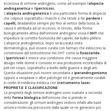
eccessiva di ormone androgeno, come ad esempio l’
alopecia
androgenetica
e l’
ipertricosi.
L’
alopecia androgenetica
è una particolare forma di alopecia
che colpisce soprattutto i maschi e che tende a far
perdere i
capelli,
diradandosi sempre più fino al vertice della testa; la
causa è attribuita ad un eccesso, in circolo, della forma
biologicamente attiva dell’ormone androgeno ossia il
DHT
che
impedisce la corretta fuoriuscita del capello dal bulbo pilifero.
L’alopecia androgenetica, dopo un’accurata visita
dermatologica, può essere curata con farmaci che inibiscono la
conversione del testosterone nel DHT come la
finasteride.
L’
ipertricosi
è invece una condizione che causa maggiore
disagio nelle donne e consiste in una produzione incontrollata di
peli nel corpo, soprattutto a livello delle guance e degli arti.
Questa situazione può essere secondaria a
iperandrogenismo
oppure a neoplasie o altre patologie ed è generalmente curabili
in centri di medicina estetica con
trattamento laser.
PROPRIETA’ E CLASSIFICAZIONE
Le proprietà degli ormoni androgeni sono svariate a seconda
della
forma biologica
dell’ormone che si prende in
considerazione: gli ormoni androgeni vedono infatti alla base
un’unica molecola precursore dalla quale se ne generano poi