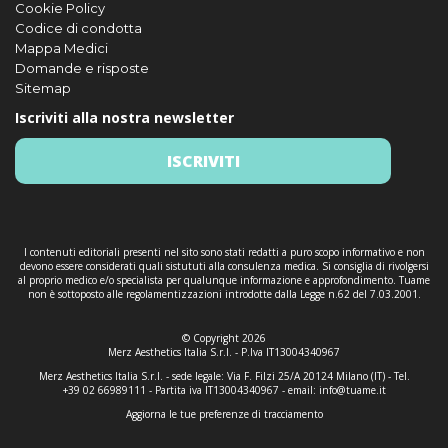
Cookie Policy
Codice di condotta
Mappa Medici
Domande e risposte
Sitemap
Iscriviti alla nostra newsletter
ISCRIVITI
I contenuti editoriali presenti nel sito sono stati redatti a puro scopo informativo e non
devono essere considerati quali sistututi alla consulenza medica. Si consiglia di rivolgersi
al proprio medico e/o specialista per qualunque informazione e approfondimento. Tuame
non è sottoposto alle regolamentizzazioni introdotte dalla Legge n.62 del 7.03.2001.
© Copyright 2026
Merz Aesthetics Italia S.r.l. - P.Iva IT13004340967
Merz Aesthetics Italia S.r.l. - sede legale: Via F. Filzi 25/A 20124 Milano (IT) - Tel.
+39 02 66989111 - Partita iva IT13004340967 - email:
info@tuame.it
Aggiorna le tue preferenze di tracciamento