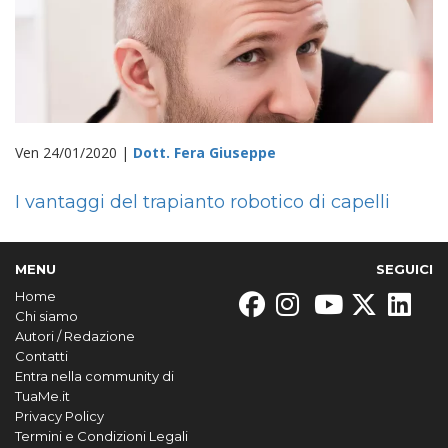
Ven 24/01/2020 |
Dott. Fera Giuseppe
I vantaggi del trapianto robotico di capelli
MENU
SEGUICI
Home
Chi siamo
Autori / Redazione
Contatti
Entra nella community di
TuaMe.it
Privacy Policy
Termini e Condizioni Legali