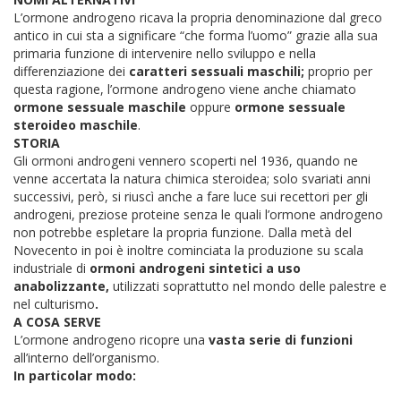
L’ormone androgeno ricava la propria denominazione dal greco
antico in cui sta a significare “che forma l’uomo” grazie alla sua
primaria funzione di intervenire nello sviluppo e nella
differenziazione dei
caratteri sessuali maschili;
proprio per
questa ragione, l’ormone androgeno viene anche chiamato
ormone sessuale maschile
oppure
ormone sessuale
steroideo maschile
.
STORIA
Gli ormoni androgeni vennero scoperti nel 1936, quando ne
venne accertata la natura chimica steroidea; solo svariati anni
successivi, però, si riuscì anche a fare luce sui recettori per gli
androgeni, preziose proteine senza le quali l’ormone androgeno
non potrebbe espletare la propria funzione.
Dalla metà del
Novecento in poi è inoltre cominciata la produzione su scala
industriale di
ormoni androgeni sintetici a uso
anabolizzante,
utilizzati soprattutto nel mondo delle palestre e
nel culturismo
.
A COSA SERVE
L’ormone androgeno ricopre una
vasta serie di funzioni
all’interno dell’organismo.
In particolar modo: