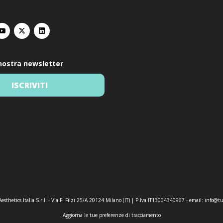
a nostra newsletter
ISCRIVITI
esthetics Italia S.r.l. - Via F. Filzi 25/A 20124 Milano (IT) | P.Iva IT13004340967 - email:
info@tu
Aggiorna le tue preferenze di tracciamento