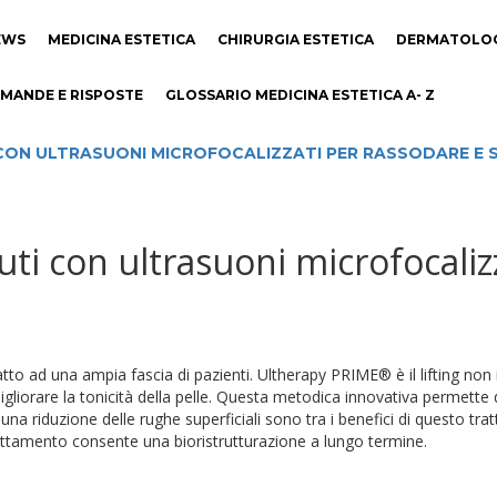
EWS
MEDICINA ESTETICA
CHIRURGIA ESTETICA
DERMATOLO
MANDE E RISPOSTE
GLOSSARIO MEDICINA ESTETICA A- Z
CON ULTRASUONI MICROFOCALIZZATI PER RASSODARE E S
ti con ultrasuoni microfocaliz
adatto ad una ampia fascia di pazienti. Ultherapy PRIME® è il lifting non
gliorare la tonicità della pelle. Questa metodica innovativa permette di
na riduzione delle rughe superficiali sono tra i benefici di questo t
rattamento consente una bioristrutturazione a lungo termine.