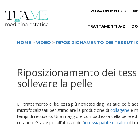
TROVA UN MEDICO
N
TRATTAMENTI A-Z
DO
HOME
>
VIDEO
>
RIPOSIZIONAMENTO DEI TESSUTI 
Riposizionamento dei tessu
sollevare la pelle
È il trattamento di bellezza più richiesto dagli asiatici ed è 
microfocalizzati per stimolare la produzione di
collagene
e mi
tempi di recupero. Una maggiore compattezza della pelle ed u
cutaneo. Grazie poi all’utilizzo dell’
idrossiapatite di calcio
il t