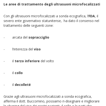
Le aree di trattamento degli ultrasuoni microfocalizzati
Con gli ultrasuoni microfocalizzati a sonda ecografica, l’
FDA
, il
severo ente governativo statunitense, ha dato il consenso nel
trattamento delle seguenti zone:
- arcata del
sopracciglio
- l’interezza del
viso
- il
terzo inferiore
del volto
- il
collo
- il
decolleté
Grazie agli ultrasuoni microfocalizzati a sonda ecografica,
afferma il dott. Buccomino, possiamo ri-disegnare e migliorare
lo shaping del viso dei nostri pazienti, il collo e le parti che