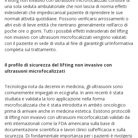
Il lifting non invasivo con ultrasuoni microfocalizzati consiste di
una sola seduta ambulatoriale che non lascia di norma effetti
indesiderati che impediscanoal paziente di riprendere le sue
normali attività quotidiane. Possono verificarsi arrossamenti o
altri esiti di lieve entità che rientrano generalmente nell’arco di
poche ore o giorni. Tutti i possibili effetti indesiderati del lifting
non invasivo con ultrasuoni microfocalizzati vengono valutati
con il paziente in sede di visita al fine di garantirgli un’informativa
completa sul trattamento.
Il profilo di sicurezza del lifting non invasivo con
ultrasuoni microfocalizzati
Tecnologia nota da decenni in medicina, gli ultrasuoni sono
comunemente impiegati in ecografia. In anni recenti è stata
studiata e validata la loro applicazione nella forma
microfocalizzata che è stata introdotta in ambito oncologico
prima di arrivare anche in medicina estetica. Esistono protocolli
di lifting non invasivo con ultrasuoni micorfocalizzati validati da
enti internazionali come la FDA americana sulla base di
documentazione scientifica e lavori clinici sull’efficacia e sulla
sicurezza. Di fondamentale importanza per i pazienti è rivolgersi