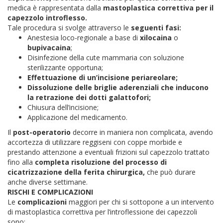
medica è rappresentata dalla
mastoplastica correttiva per il
capezzolo introflesso.
Tale procedura si svolge attraverso le
seguenti fasi:
Anestesia loco-regionale a base di
xilocaina
o
bupivacaina
;
Disinfezione della cute mammaria con soluzione
sterilizzante opportuna;
Effettuazione di un’incisione periareolare;
Dissoluzione delle briglie aderenziali che inducono
la retrazione dei dotti galattofori;
Chiusura dell’incisione;
Applicazione del medicamento.
Il
post-operatorio
decorre in maniera non complicata, avendo
accortezza di utilizzare reggiseni con coppe morbide e
prestando attenzione a eventuali frizioni sul capezzolo trattato
fino alla
completa risoluzione del processo di
cicatrizzazione della ferita chirurgica,
che può durare
anche diverse settimane.
RISCHI E COMPLICAZIONI
Le
complicazioni
maggiori per chi si sottopone a un intervento
di mastoplastica correttiva per l’introflessione dei capezzoli
sono: