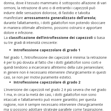
donna, dove il tessuto mammario è sottoposto all’azione di vari
ormoni, la retrazione di uno o di entrambi i capezzoli può
indurre delle sensazioni dolorose, di fastidio e talvolta
manifestare
arrossamento generalizzato dell’areola;
durante l’allattamento, i dotti galattofori non potendo sboccare
in maniera ottimale all’esterno, possono ostruirsi e apportare
dolore e infezione.
La
classificazione dell’introflessione dei capezzoli
si basa
su tre gradi di intensità crescente:
Introflessione capezzolare di grado 1
Nel grado 1, l’introflessione dei capezzoli è minima: la retrazione
è per lo più dovuta al fatto che i dotti galattofori sono corti e
quindi tendono a incarcerarsi all’interno della cute periareolare;
in genere non è necessario intervenire chirurgicamente in questi
casi, se non per motivi puramente estetici.
Introflessione capezzolare di grado 2
L’inversione dei capezzoli nel grado 2 è più severa che nel grado
1 ma, in circa la metà dei casi, i dotti galattofori non sono
intaccati e l’allattamento può essere garantito; per questa
ragione, non è sempre necessario intervenire chirurgicamente
ma si possono adottare strategie parallele come l’aspirazione.