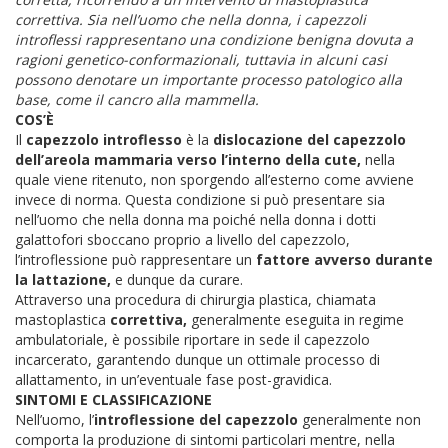
correttiva. Sia nell’uomo che nella donna, i capezzoli
introflessi rappresentano una condizione benigna dovuta a
ragioni genetico-conformazionali, tuttavia in alcuni casi
possono denotare un importante processo patologico alla
base, come il cancro alla mammella.
COS’È
Il
capezzolo introflesso
è la
dislocazione del capezzolo
dell’areola mammaria verso l’interno della cute,
nella
quale viene ritenuto, non sporgendo all’esterno come avviene
invece di norma. Questa condizione si può presentare sia
nell’uomo che nella donna ma poiché nella donna i dotti
galattofori sboccano proprio a livello del capezzolo,
l’introflessione può rappresentare un
fattore avverso durante
la lattazione,
e dunque da curare.
Attraverso una procedura di chirurgia plastica, chiamata
mastoplastica
correttiva,
generalmente eseguita in regime
ambulatoriale, è possibile riportare in sede il capezzolo
incarcerato, garantendo dunque un ottimale processo di
allattamento, in un’eventuale fase post-gravidica.
SINTOMI E CLASSIFICAZIONE
Nell’uomo, l’
introflessione del capezzolo
generalmente non
comporta la produzione di sintomi particolari mentre, nella