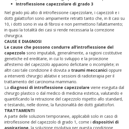
Introflessione capezzolare di grado 3
Nel grado più alto di introflessione capezzolare, i capezzoli e i
dotti galattofori sono ampiamente retratti tanto che, in 8 casi su
10, i dotti sono in via di fibrosi e non permettono l’allattamento;
in quasi la totalità dei casi si rende necessaria la correzione
chirurgica.
CAUSE E DIAGNOSI
Le cause che possono condurre all’introflessione del
capezzolo
sono imputabili, generalmente, a ragioni costitutive
genetiche ed ereditarie, in cui lo sviluppo e la proiezione
all’esterno del capezzolo appaiono deficitarie o incomplete; in
altri casi tale condizione è dovuta a
traumi meccanici
oppure
a interventi chirurgici ablativi e sessioni di radioterapia per il
trattamento del carcinoma mammario.
La
diagnosi di introflessione capezzolare
viene eseguita dal
chirurgo plastico o dal medico di medicina estetica, valutando e
quantificando la retrazione del capezzolo rispetto allo standard,
e testando, nelle donne, la funzionalità dei dotti galattofori.
TRATTAMENTI
A parte delle soluzioni temporanee, applicabili solo in caso di
introflessione del capezzolo di grado 1, come i
dispositivi di
aspirazione,
la soluzione risolutiva per questa condizione