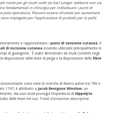
ale nome per gli studi svolti da Karl Langer sebbene non sia
ono fondamentali in chirurgia per individuare i punti di
one post-operatoria. Possono essere sfruttate per aumentare
 e sono impiegate per l’applicazione di prodotti per la pelle
o interamente e rappresentano i
punti di tensione cutanea
. Il
ali di incisione cutanea
essendo utilizzate principalmente in
 tempi di guarigione. È stato dimostrato da studi condotti negli
la disposizione delle linee di piega e la disposizione delle
fibre
 ciononostante sono note le ricerche di diversi autori tra ‘700 e
ato 1747, è attribuito a
Jacob Benignus Winslow
, un
mente, dai suoi studi proseguì l’esperienza di
Hippolyte
tudio delle linee nel suo
Traité d'anatomie descriptive