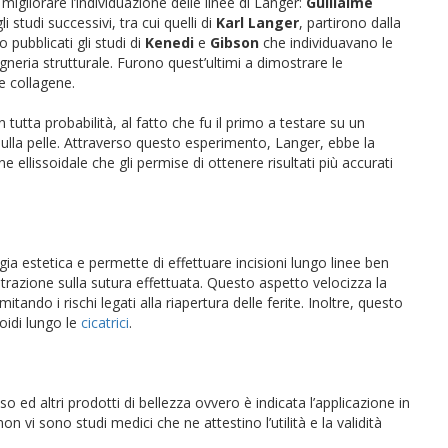
migliorare l’individuazione delle linee di Langer:
Guillalme
i studi successivi, tra cui quelli di
Karl Langer
, partirono dalla
 pubblicati gli studi di
Kenedi
e
Gibson
che individuavano le
gneria strutturale. Furono quest’ultimi a dimostrare le
re collagene.
 tutta probabilità, al fatto che fu il primo a testare su un
sulla pelle. Attraverso questo esperimento, Langer, ebbe la
ellissoidale che gli permise di ottenere risultati più accurati
ia estetica e permette di effettuare incisioni lungo linee ben
trazione sulla sutura effettuata. Questo aspetto velocizza la
itando i rischi legati alla riapertura delle ferite. Inoltre, questo
oidi lungo le
cicatrici
.
o ed altri prodotti di bellezza ovvero è indicata l’applicazione in
on vi sono studi medici che ne attestino l’utilità e la validità