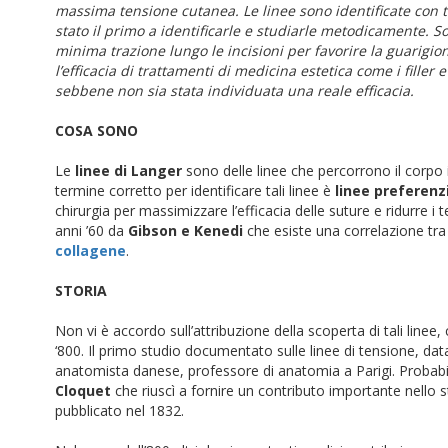
massima tensione cutanea. Le linee sono identificate con t
stato il primo a identificarle e studiarle metodicamente. S
minima trazione lungo le incisioni per favorire la guarigi
l’efficacia di trattamenti di medicina estetica come i filler
sebbene non sia stata individuata una reale efficacia.
COSA SONO
Le
linee di Langer
sono delle linee che percorrono il corp
termine corretto per identificare tali linee è
linee preferenzi
chirurgia per massimizzare l’efficacia delle suture e ridurre i
anni ’60 da
Gibson e Kenedi
che esiste una correlazione tra 
collagene
.
STORIA
Non vi è accordo sull’attribuzione della scoperta di tali linee,
‘800. Il primo studio documentato sulle linee di tensione, dat
anatomista danese, professore di anatomia a Parigi. Probabil
Cloquet
che riuscì a fornire un contributo importante nello s
pubblicato nel 1832.