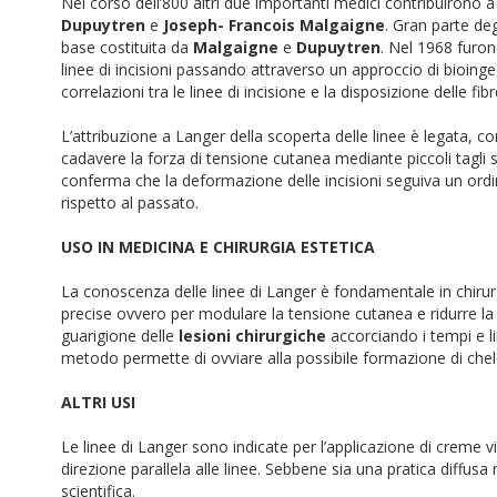
Nel corso dell’800 altri due importanti medici contribuirono a 
Dupuytren
e
Joseph- Francois Malgaigne
. Gran parte degl
base costituita da
Malgaigne
e
Dupuytren
. Nel 1968 furono
linee di incisioni passando attraverso un approccio di bioinge
correlazioni tra le linee di incisione e la disposizione delle fib
L’attribuzione a Langer della scoperta delle linee è legata, con
cadavere la forza di tensione cutanea mediante piccoli tagli 
conferma che la deformazione delle incisioni seguiva un ordine 
rispetto al passato.
USO IN MEDICINA E CHIRURGIA ESTETICA
La conoscenza delle linee di Langer è fondamentale in chirurg
precise ovvero per modulare la tensione cutanea e ridurre la 
guarigione delle
lesioni chirurgiche
accorciando i tempi e lim
metodo permette di ovviare alla possibile formazione di chel
ALTRI USI
Le linee di Langer sono indicate per l’applicazione di creme vis
direzione parallela alle linee. Sebbene sia una pratica diffusa n
scientifica.