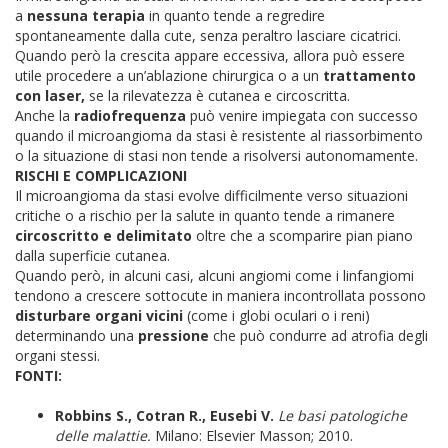
a
nessuna terapia
in quanto tende a regredire
spontaneamente dalla cute, senza peraltro lasciare cicatrici.
Quando però la crescita appare eccessiva, allora può essere
utile procedere a un’ablazione chirurgica o a un
trattamento
con laser,
se la rilevatezza è cutanea e circoscritta.
Anche la
radiofrequenza
può venire impiegata con successo
quando il microangioma da stasi è resistente al riassorbimento
o la situazione di stasi non tende a risolversi autonomamente.
RISCHI E COMPLICAZIONI
Il microangioma da stasi evolve difficilmente verso situazioni
critiche o a rischio per la salute in quanto tende a rimanere
circoscritto e delimitato
oltre che a scomparire pian piano
dalla superficie cutanea.
Quando però, in alcuni casi, alcuni angiomi come i linfangiomi
tendono a crescere sottocute in maniera incontrollata possono
disturbare organi vicini
(come i globi oculari o i reni)
determinando una
pressione
che può condurre ad atrofia degli
organi stessi.
FONTI:
Robbins S., Cotran R., Eusebi V.
Le basi patologiche
delle malattie.
Milano: Elsevier Masson; 2010.