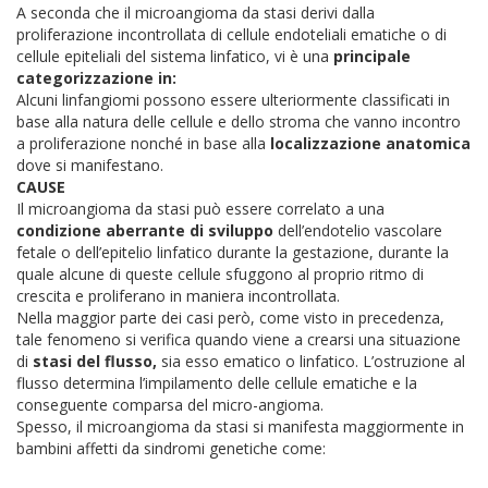
A seconda che il microangioma da stasi derivi dalla
proliferazione incontrollata di cellule endoteliali ematiche o di
cellule epiteliali del sistema linfatico, vi è una
principale
categorizzazione in:
Alcuni linfangiomi possono essere ulteriormente classificati in
base alla natura delle cellule e dello stroma che vanno incontro
a proliferazione nonché in base alla
localizzazione anatomica
dove si manifestano.
CAUSE
Il microangioma da stasi può essere correlato a una
condizione aberrante di sviluppo
dell’endotelio vascolare
fetale o dell’epitelio linfatico durante la gestazione, durante la
quale alcune di queste cellule sfuggono al proprio ritmo di
crescita e proliferano in maniera incontrollata.
Nella maggior parte dei casi però, come visto in precedenza,
tale fenomeno si verifica quando viene a crearsi una situazione
di
stasi del flusso,
sia esso ematico o linfatico. L’ostruzione al
flusso determina l’impilamento delle cellule ematiche e la
conseguente comparsa del micro-angioma.
Spesso, il microangioma da stasi si manifesta maggiormente in
bambini affetti da sindromi genetiche come: