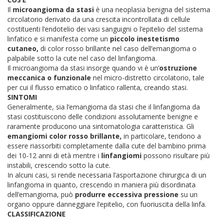
Il
microangioma da stasi
è una neoplasia benigna del sistema
circolatorio derivato da una crescita incontrollata di cellule
costituenti l’endotelio dei vasi sanguigni o l’epitelio del sistema
linfatico e si manifesta come un
piccolo inestetismo
cutaneo,
di color rosso brillante nel caso dell’emangioma o
palpabile sotto la cute nel caso del linfangioma.
Il microangioma da stasi insorge quando vi è un’
ostruzione
meccanica o funzionale
nel micro-distretto circolatorio, tale
per cui il flusso ematico o linfatico rallenta, creando stasi.
SINTOMI
Generalmente, sia l’emangioma da stasi che il linfangioma da
stasi costituiscono delle condizioni assolutamente benigne e
raramente producono una sintomatologia caratteristica.
Gli
emangiomi color rosso brillante,
in particolare, tendono a
essere riassorbiti completamente dalla cute del bambino prima
dei 10-12 anni di età mentre i
linfangiomi
possono risultare più
instabili, crescendo sotto la cute.
In alcuni casi, si rende necessaria l’asportazione chirurgica di un
linfangioma in quanto, crescendo in maniera più disordinata
dell’emangioma, può
produrre eccessiva pressione
su un
organo oppure danneggiare l’epitelio, con fuoriuscita della linfa.
CLASSIFICAZIONE