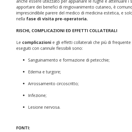
anche essere utilizzato per appianare le rughe e attenuare i segn
apportare dei benefici di ringiovanimento cutaneo, è comunqu
imprescindibile parere del medico di medicina estetica, e so
nella
fase di visita pre-operatoria.
RISCHI, COMPLICAZIONI ED EFFETTI COLLATERALI
Le
complicazioni
e gli effetti collaterali che più di frequen
eseguiti con cannule flessibili sono:
Sanguinamento e formazione di petecchie;
Edema e turgore;
Arrossamento circoscritto;
Infezione;
Lesione nervosa.
FONTI: