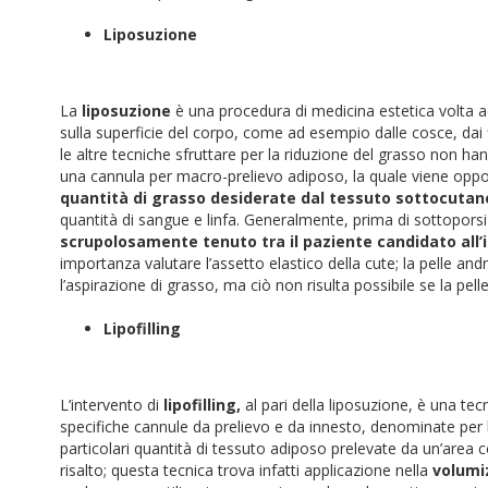
Liposuzione
La
liposuzione
è una procedura di medicina estetica volta 
sulla superficie del corpo, come ad esempio dalle cosce, dai
le altre tecniche sfruttare per la riduzione del grasso non hann
una cannula per macro-prelievo adiposo, la quale viene op
quantità di grasso desiderate dal tessuto sottocutan
quantità di sangue e linfa. Generalmente, prima di sottoporsi
scrupolosamente tenuto tra il paziente candidato all’i
importanza valutare l’assetto elastico della cute; la pelle andrà
l’aspirazione di grasso, ma ciò non risulta possibile se la pell
Lipofilling
L’intervento di
lipofilling,
al pari della liposuzione, è una tec
specifiche cannule da prelievo e da innesto, denominate per
particolari quantità di tessuto adiposo prelevate da un’area 
risalto; questa tecnica trova infatti applicazione nella
volumiz