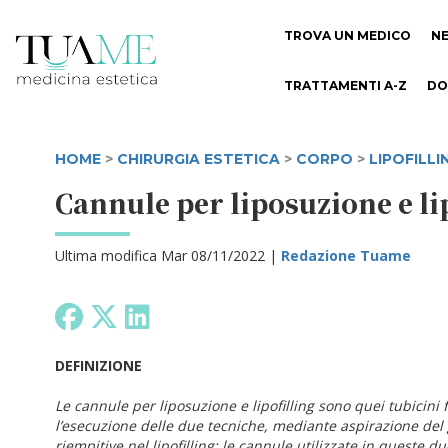
TROVA UN MEDICO
N
TRATTAMENTI A-Z
DO
HOME
>
CHIRURGIA ESTETICA
>
CORPO
>
LIPOFILL
Cannule per liposuzione e li
Ultima modifica Mar 08/11/2022 |
Redazione Tuame
DEFINIZIONE
Le cannule per liposuzione e lipofilling sono quei tubicini f
l’esecuzione delle due tecniche, mediante aspirazione del 
riempitive nel lipofilling; le cannule utilizzate in queste