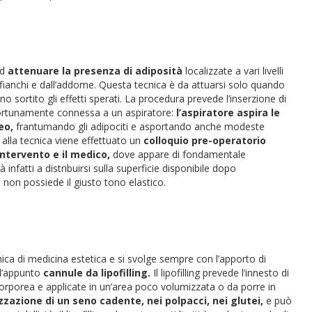
ad
attenuare la presenza di adiposità
localizzate a vari livelli
 fianchi e dall’addome. Questa tecnica è da attuarsi solo quando
o sortito gli effetti sperati. La procedura prevede l’inserzione di
portunamente connessa a un aspiratore:
l’aspiratore aspira le
eo,
frantumando gli adipociti e asportando anche modeste
 alla tecnica viene effettuato un
colloquio pre-operatorio
ntervento e il medico,
dove appare di fondamentale
 infatti a distribuirsi sulla superficie disponibile dopo
e non possiede il giusto tono elastico.
nica di medicina estetica e si svolge sempre con l’apporto di
 l’appunto
cannule da lipofilling.
Il lipofilling prevede l’innesto di
corporea e applicate in un’area poco volumizzata o da porre in
zazione di un seno cadente, nei polpacci, nei glutei,
e può