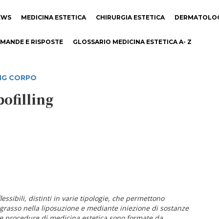
EWS
MEDICINA ESTETICA
CHIRURGIA ESTETICA
DERMATOLO
MANDE E RISPOSTE
GLOSSARIO MEDICINA ESTETICA A- Z
ING CORPO
pofilling
lessibili, distinti in varie tipologie, che permettono
grasso nella liposuzione e mediante iniezione di sostanze
 due procedure di medicina estetica sono formate da