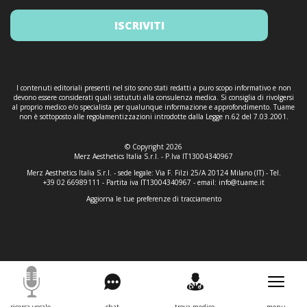
ISCRIVITI
I contenuti editoriali presenti nel sito sono stati redatti a puro scopo informativo e non
devono essere considerati quali sistututi alla consulenza medica. Si consiglia di rivolgersi
al proprio medico e/o specialista per qualunque informazione e approfondimento. Tuame
non è sottoposto alle regolamentizzazioni introdotte dalla Legge n.62 del 7.03.2001.
© Copyright 2026
Merz Aesthetics Italia S.r.l. - P.Iva IT13004340967
Merz Aesthetics Italia S.r.l. - sede legale: Via F. Filzi 25/A 20124 Milano (IT) - Tel.
+39 02 66989111 - Partita iva IT13004340967 - email:
info@tuame.it
Aggiorna le tue preferenze di tracciamento