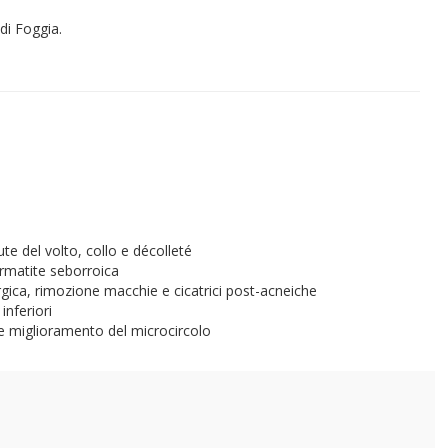
di Foggia.
ute del volto, collo e décolleté
ermatite seborroica
rgica, rimozione macchie e cicatrici post-acneiche
inferiori
ate miglioramento del microcircolo