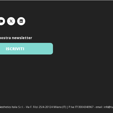
a nostra newsletter
ISCRIVITI
esthetics Italia S.r.l. - Via F. Filzi 25/A 20124 Milano (IT) | P.Iva IT13004340967 - email:
info@tu