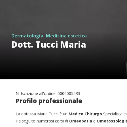
Dermatologia, Medicina estetica
Dott. Tucci Maria
N. Iscrizione all'ordine: 0000005533
Profilo professionale
La dott.ssa Maria Tucci è un
Medico Chirurgo
Specialista i
Ha seguito numerosi corsi di
Omeopatia
e
Omotossologi